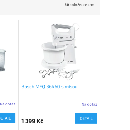
30
položek celkem
Bosch MFQ 36460 s mísou
Na dotaz
Na dotaz
DETAIL
DETAIL
1 399 Kč