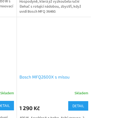
450 W s
Hospodyně, která již vyzkoušela ruční
 mixovací
šlehač s rotující nádobou, zbystří, když
uvidí Bosch MFQ 36460.
Bosch MFQ2600X s mísou
Skladem
Skladem
DETAIL
DETAIL
1 290 Kč
logií
400 W, 4 rychlosti + turbo, tichý provoz, 2