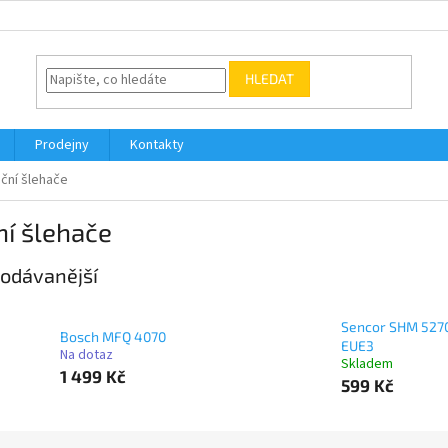
HLEDAT
Prodejny
Kontakty
ční šlehače
í šlehače
odávanější
Sencor SHM 527
Bosch MFQ 4070
EUE3
Na dotaz
Skladem
1 499 Kč
599 Kč