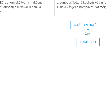
 Eérgonomický tvar a mäkčená
zjednoduší běžné kuchyňské činno
ť, obsahuje mixovaciu nohu a
Osloví vás jeho kompaktní rozměry 
k
NAČÍST 9 DALŠÍCH
S
1
4
O
t
r
v
NAHORU
á
l
n
á
k
d
o
a
v
c
á
í
n
p
í
r
v
k
y
v
ý
p