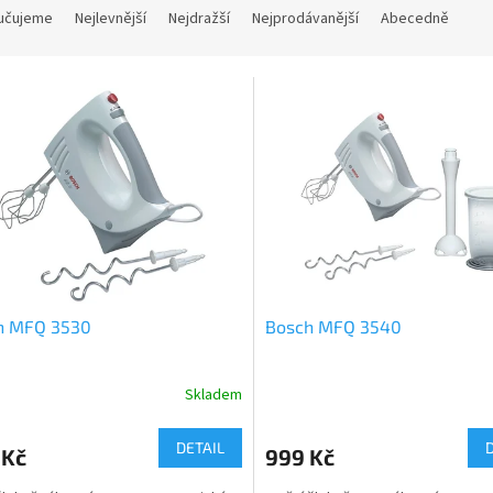
učujeme
Nejlevnější
Nejdražší
Nejprodávanější
Abecedně
h MFQ 3530
Bosch MFQ 3540
Skladem
DETAIL
 Kč
999 Kč