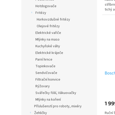
stříbr
Hotdogovače
tichý a
Fritézy
Horkovzdušné fritézy
Olejové fritézy
Elektrické vařiče
Mlýnky na maso
Kuchyňské váhy
Elektrické kráječe
Parní hrnce
Topinkovače
Sendvičovače
Bosc
Filtrační konvice
Rýžovary
Svářečky fólií, Vákuovačky
Mlýnky na koření
1 99
Příslušenstí pro roboty, mixéry
Žehličky
Ruční 