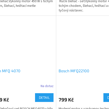
šlehač.Výkonný motor 450 W s tichým
Ruční šlehač - set.Výkonný motor 
, šlehací, hnětací metle
tichým chodem, šlehací, hnětací a
tyčový nástavec.
h MFQ 4070
Bosch MFQ22100
Na dotaz
DETAIL
9 Kč
799 Kč
šlehačový set BOSCH MFQ4070 v bílo
Moderní motor s uznávanou techno