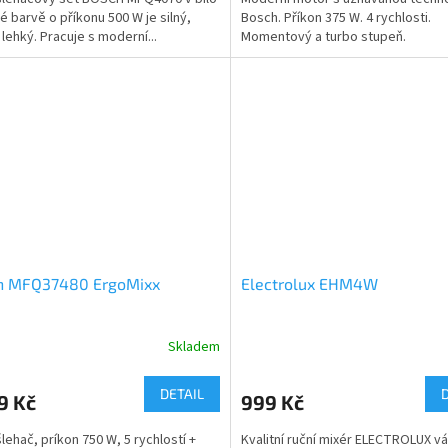
né barvě o příkonu 500 W je silný,
Bosch. Příkon 375 W. 4 rychlosti.
 lehký. Pracuje s moderní...
Momentový a turbo stupeň.
h MFQ37480 ErgoMixx
Electrolux EHM4W
Skladem
DETAIL
9 Kč
999 Kč
šlehač, príkon 750 W, 5 rychlostí +
Kvalitní ruční mixér ELECTROLUX v