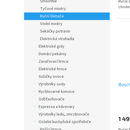
Smoothie
Ruční 
chodem
Tyčové mixéry
Ruční šlehače
Stolní mixéry
Sekáčky potravin
Elektrická struhadla
Elektrické grily
Domácí pekárny
Zavařovací hrnce
Elektrické hrnce
Sušičky ovoce
Výrobníky sody
Bosc
Rychlovarné konvice
Odšťavňovače
Espressa a kávovary
Výrobníky ledu, zmrzlinovače
1 49
Ostatní kuchyňské spotřebiče
Pečící hrnce
Ruční 