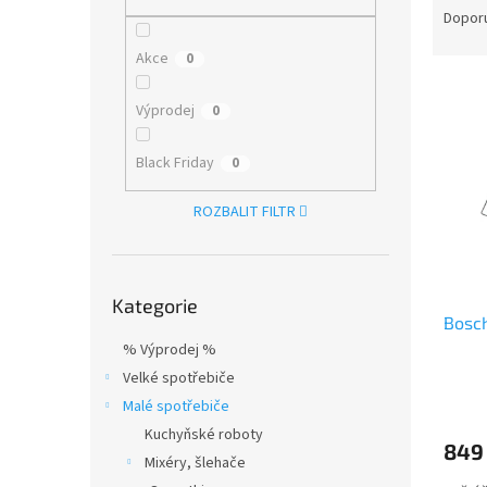
n
a
Dopor
e
z
l
Akce
0
e
V
n
ý
í
Výprodej
0
p
p
i
r
Black Friday
0
s
o
p
d
ROZBALIT FILTR
r
u
o
k
d
t
Přeskočit
u
ů
Kategorie
kategorie
Bosc
k
t
% Výprodej %
ů
Velké spotřebiče
Malé spotřebiče
Kuchyňské roboty
849
Mixéry, šlehače