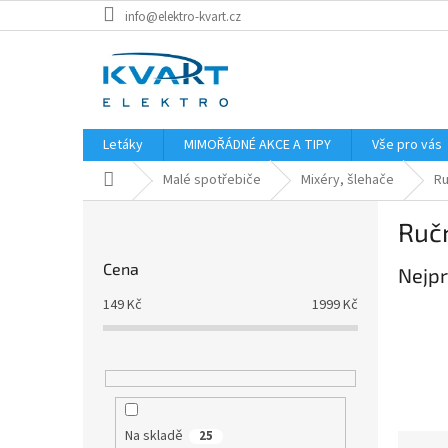
Přejít
info@elektro-kvart.cz
na
obsah
Letáky
MIMOŘÁDNÉ AKCE A TIPY
Vše pro vás
Domů
Malé spotřebiče
Mixéry, šlehače
Ru
P
Ručn
o
s
Cena
Nejpr
t
r
149
Kč
1999
Kč
a
n
n
í
p
a
Na skladě
25
Ř