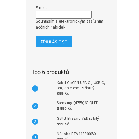
E-mail
Souhlasím s elektronickým zasíláním
akčních nabídek
PŘIHLÁSIT SE
Top 6 produktů
Kabel GoGEN USB-C / USB-C,
3m, opletený - stříbrný
399 Kč
Samsung QE55Q6F QLED
8 990 Kč
Gallet Blizzard VEN35 bílý
599 Kč
Nádoba ETA 113300050