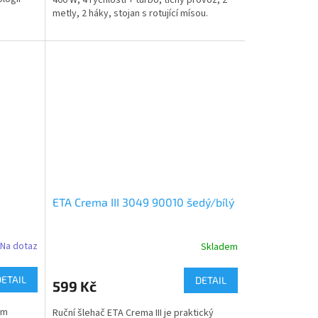
metly, 2 háky, stojan s rotující mísou.
ETA Crema III 3049 90010 šedý/bílý
Na dotaz
Skladem
DETAIL
DETAIL
599 Kč
ám
Ruční šlehač ETA Crema III je praktický