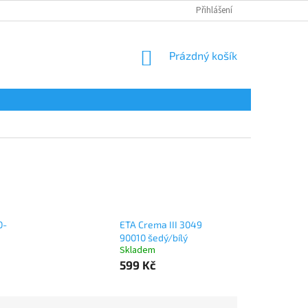
Přihlášení
NÁKUPNÍ
Prázdný košík
KOŠÍK
0-
ETA Crema III 3049
90010 šedý/bílý
Skladem
599 Kč