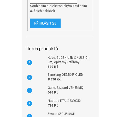
Souhlasím s elektronickým zasíláním
akčních nabídek
PŘIHLÁSIT SE
Top 6 produktů
Kabel GoGEN USB-C / USB-C,
3m, opletený - stříbrný
399 Kč
Samsung QE55Q6F QLED
8 990 Kč
Gallet Blizzard VEN35 bílý
599 Kč
Nádoba ETA 113300050
799 Kč
Sencor SSC 3510WH