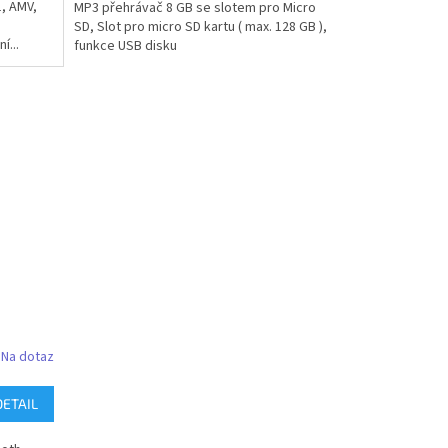
, AMV,
MP3 přehrávač 8 GB se slotem pro Micro
SD, Slot pro micro SD kartu ( max. 128 GB ),
í...
funkce USB disku
Na dotaz
DETAIL