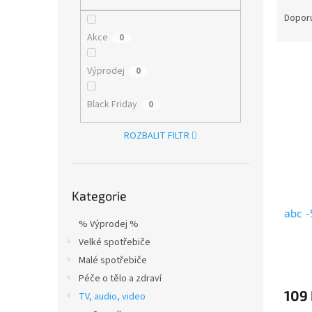
Ř
n
a
e
Dopor
z
l
Akce
0
e
V
n
Výprodej
0
ý
í
p
p
Black Friday
0
i
r
s
o
ROZBALIT FILTR
p
d
r
u
o
k
Přeskočit
d
t
Kategorie
kategorie
u
ů
abc 
k
% Výprodej %
t
Velké spotřebiče
ů
Malé spotřebiče
Péče o tělo a zdraví
109
TV, audio, video