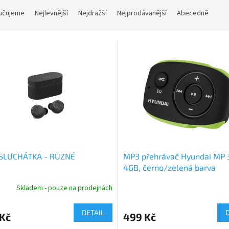
učujeme
Nejlevnější
Nejdražší
Nejprodávanější
Abecedně
-SLUCHÁTKA - RŮZNÉ
MP3 přehrávač Hyundai MP 
4GB, černo/zelená barva
Skladem - pouze na prodejnách
DETAIL
 Kč
499 Kč