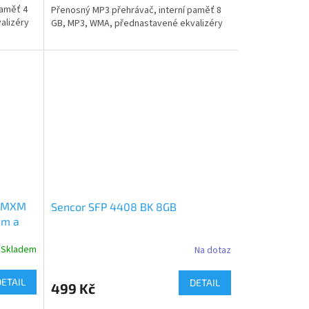
paměť 4
Přenosný MP3 přehrávač, interní paměť 8
alizéry
GB, MP3, WMA, přednastavené ekvalizéry
N MXM
Sencor SFP 4408 BK 8GB
em a
Skladem
Na dotaz
DETAIL
DETAIL
499 Kč