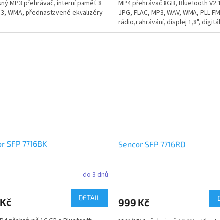
ný MP3 přehrávač, interní paměť 8
MP4 přehrávač 8GB, Bluetooth V2.1
3, WMA, přednastavené ekvalizéry
JPG, FLAC, MP3, WAV, WMA, PLL FM
rádio,nahrávání, displej 1,8", digitáln
r SFP 7716BK
Sencor SFP 7716RD
do 3 dnů
DETAIL
 Kč
999 Kč