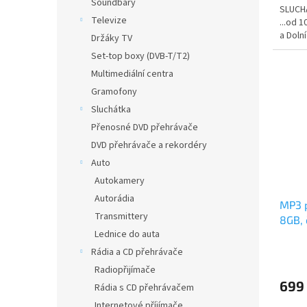
Soundbary
SLUCHÁ
Televize
...od 
a Doln
Držáky TV
Set-top boxy (DVB-T/T2)
Multimediální centra
Gramofony
Sluchátka
Přenosné DVD přehrávače
DVD přehrávače a rekordéry
Auto
Autokamery
Autorádia
MP3 p
Transmittery
8GB, 
Lednice do auta
Rádia a CD přehrávače
Radiopřijímače
699
Rádia s CD přehrávačem
Internetové příjímače