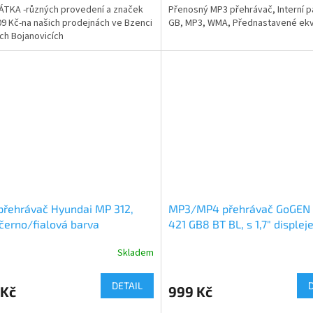
TKA -různých provedení a značek
Přenosný MP3 přehrávač, Interní 
109 Kč-na našich prodejnách ve Bzenci
GB, MP3, WMA, Přednastavené ekv
ích Bojanovicích
řehrávač Hyundai MP 312,
MP3/MP4 přehrávač GoGE
černo/fialová barva
421 GB8 BT BL, s 1,7" displej
bluetooth, černý/modrý
Skladem
DETAIL
 Kč
999 Kč