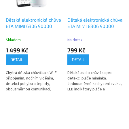
Dětská elektronická chůva
Dětská elektronická chůva
ETA MIMI 6306 90000
ETA MIMI 8306 90000
Skladem
Na dotaz
1 499 Kč
799 Kč
DETAIL
DETAIL
Chytrá dětská chůvička s Wi-Fi
Dětská audio chůvička pro
připojením, nočním viděním,
detekci pláče miminka.
detekcí pohybu a teploty,
Jednosměrné zachycení zvuku,
obousměrnou komunikací,
LED indikátory pláče a
otočnou...
technologie FHSS...