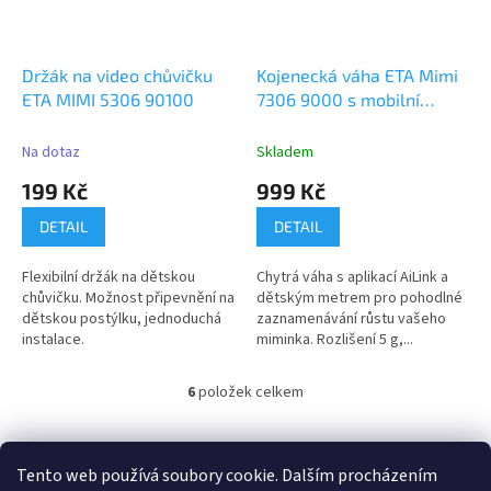
Držák na video chůvičku
Kojenecká váha ETA Mimi
ETA MIMI 5306 90100
7306 9000 s mobilní
aplikací a metrem
Na dotaz
Skladem
199 Kč
999 Kč
DETAIL
DETAIL
Flexibilní držák na dětskou
Chytrá váha s aplikací AiLink a
chůvičku. Možnost připevnění na
dětským metrem pro pohodlné
dětskou postýlku, jednoduchá
zaznamenávání růstu vašeho
instalace.
miminka. Rozlišení 5 g,...
6
položek celkem
O
v
l
Z
á
á
Tento web používá soubory cookie. Dalším procházením
100 % zákazníků Heureka.cz nás doporučuje!
Zboží.cz
Firmy.cz
d