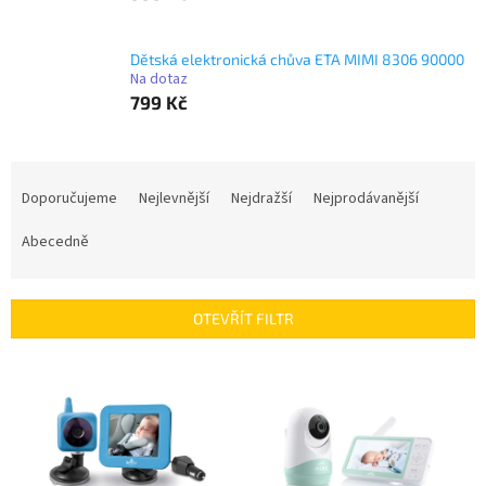
Dětská elektronická chůva ETA MIMI 8306 90000
Na dotaz
799 Kč
Ř
a
Doporučujeme
Nejlevnější
Nejdražší
Nejprodávanější
z
e
Abecedně
n
í
p
OTEVŘÍT FILTR
r
o
V
d
ý
u
p
k
i
t
s
ů