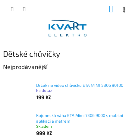
Přejít
NÁKUP
na
obsah
KOŠÍK
Dětské chůvičky
Nejprodávanější
Držák na video chůvičku ETA MIMI 5306 90100
Na dotaz
199 Kč
Kojenecká váha ETA Mimi 7306 9000 s mobilní
aplikací a metrem
Skladem
999 Kč