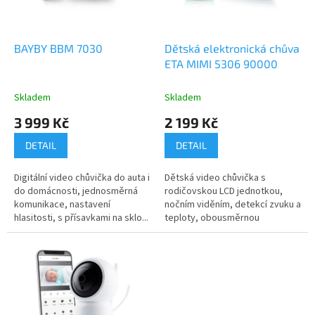
p
r
o
d
BAYBY BBM 7030
Dětská elektronická chůva
u
ETA MIMI 5306 90000
k
t
Skladem
Skladem
ů
3 999 Kč
2 199 Kč
DETAIL
DETAIL
Digitální video chůvička do auta i
Dětská video chůvička s
do domácnosti, jednosměrná
rodičovskou LCD jednotkou,
komunikace, nastavení
nočním viděním, detekcí zvuku a
hlasitosti, s přísavkami na sklo...
teploty, obousměrnou
komunikací a...