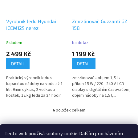
Výrobník ledu Hyundai
Zmrzlinovač Guzzanti GZ
ICEM12S nerez
158
Skladem
Na dotaz
2 499 Kč
1 199 Kč
DETAIL
DETAIL
Praktický výrobník ledu s
zmrzlinovač • objem 1,5 l •
kapacitou nádoby na vodu až 1
příkon 15 W / 220 - 240 V. LCD
litr. 9min cyklus, 2 velikosti
display s digitálním časovačem,
kostek, 12 kg ledu za 24 hodin
objem nádoby na 1,5 l,...
6
položek celkem
O
v
l
Z
á
á
Tento web používá soubory cookie. Dalším procházením
100 % zákazníků Heureka.cz nás doporučuje!
Zboží.cz
Firmy.cz
d