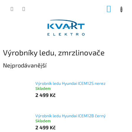
Přejít
NÁKUP
na
obsah
KOŠÍK
Výrobníky ledu, zmrzlinovače
Nejprodávanější
Výrobník ledu Hyundai ICEM12S nerez
Skladem
2 499 Kč
Výrobník ledu Hyundai ICEM12B černý
Skladem
2 499 Kč