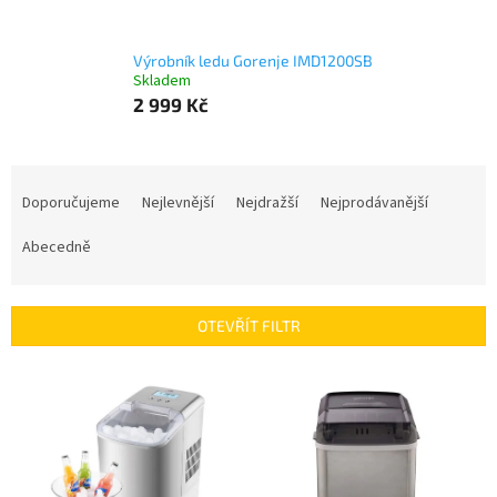
Výrobník ledu Gorenje IMD1200SB
Skladem
2 999 Kč
Ř
a
Doporučujeme
Nejlevnější
Nejdražší
Nejprodávanější
z
e
Abecedně
n
í
p
OTEVŘÍT FILTR
r
o
V
d
ý
u
p
k
i
t
s
ů