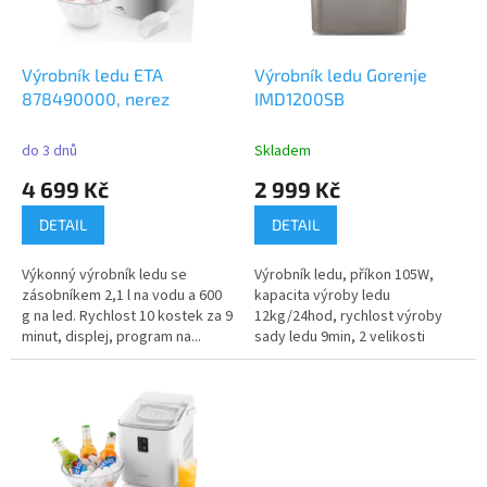
p
r
o
d
Výrobník ledu ETA
Výrobník ledu Gorenje
u
878490000, nerez
IMD1200SB
k
t
do 3 dnů
Skladem
ů
4 699 Kč
2 999 Kč
DETAIL
DETAIL
Výkonný výrobník ledu se
Výrobník ledu, příkon 105W,
zásobníkem 2,1 l na vodu a 600
kapacita výroby ledu
g na led. Rychlost 10 kostek za 9
12kg/24hod, rychlost výroby
minut, displej, program na...
sady ledu 9min, 2 velikosti
ledových...