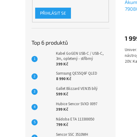
Akum
7908
PŘIHLÁSIT SE
1 99
Top 6 produktů
Univer
Kabel GoGEN USB-C / USB-C,
nástro
3m, opletený - stříbrný
20V. Ka
399 Kč
Samsung QE55Q6F QLED
8 990 Kč
Gallet Blizzard VEN35 bílý
599 Kč
Hubice Sencor SVXD 0097
399 Kč
Nádoba ETA 113300050
799 Kč
Sencor SSC 3510WH