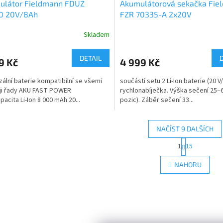
ulátor Fieldmann FDUZ
Akumulátorová sekačka Fie
0 20V/8Ah
FZR 70335-A 2x20V
Skladem
DETAIL
9 Kč
4 999 Kč
zální baterie kompatibilní se všemi
součástí setu 2 Li-Ion baterie (20 V/
ji řady AKU FAST POWER
rychlonabíječka. Výška sečení 25–
pacita Li-Ion 8 000 mAh 20...
pozic). Záběr sečení 33...
NAČÍST 9 DALŠÍCH
S
1
15
O
t
r
v
NAHORU
á
l
n
á
k
d
o
a
v
c
á
í
n