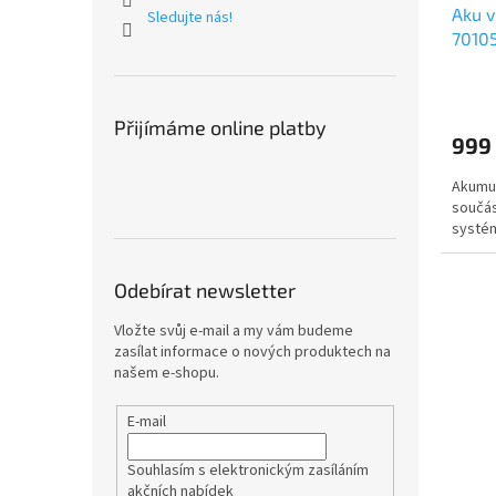
Aku 
Sledujte nás!
7010
Přijímáme online platby
999
Akumul
součá
systém 
Odebírat newsletter
Vložte svůj e-mail a my vám budeme
zasílat informace o nových produktech na
našem e-shopu.
E-mail
Souhlasím s elektronickým zasíláním
akčních nabídek