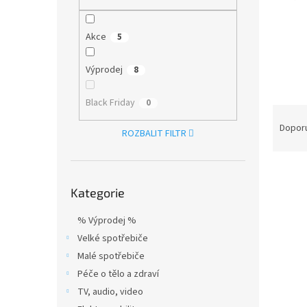
n
e
l
Akce
5
Výprodej
8
Black Friday
0
Ř
a
Dopor
ROZBALIT FILTR
z
e
V
n
Přeskočit
ý
í
Kategorie
kategorie
p
p
i
r
% Výprodej %
s
o
Velké spotřebiče
p
d
Malé spotřebiče
r
u
Péče o tělo a zdraví
o
k
d
t
TV, audio, video