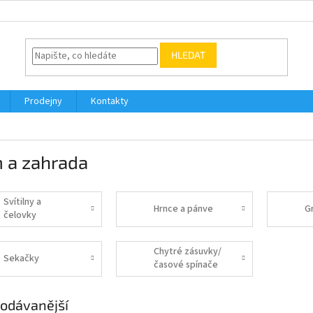
HLEDAT
Prodejny
Kontakty
 a zahrada
Svítilny a
Hrnce a pánve
Gr
čelovky
Chytré zásuvky/
Sekačky
časové spínače
odávanější