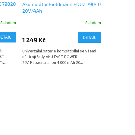
Z 79020
Akumulátor Fieldmann FDUZ 79040
20V/4Ah
Skladem
Skladem
DETAIL
DETAIL
1 249 Kč
h,
Univerzální baterie kompatibilní se všemi
AST
nástroji řady AKU FAST POWER
,...
20V. Kapacita Li-Ion 4 000 mAh 20...