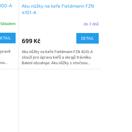
000-A
Aku nůžky na keře Fieldmann FZN
4101-A
Skladem
do 3 dnů
DETAIL
DETAIL
699 Kč
úpravě
Aku nůžky na keře Fieldmann FZN 4101-A
slouží pro úpravu keřů a okrajů trávníku.
ou...
Balení obsahuje: Aku nůžky s otočnou...