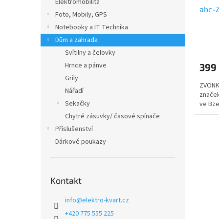
u
ů
Elektromobilita
abc-
k
Foto, Mobily, GPS
t
Notebooky a IT Technika
ů
Dům a zahrada
Svítilny a čelovky
Hrnce a pánve
399
Grily
ZVONK
Nářadí
značek
Sekačky
ve Bze
Chytré zásuvky/ časové spínače
Příslušenství
Dárkové poukazy
Kontakt
info
@
elektro-kvart.cz
+420 775 555 225