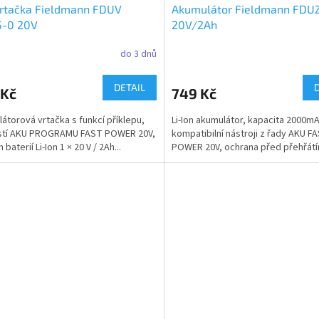
vrtačka Fieldmann FDUV
Akumulátor Fieldmann FDU
5-0 20V
20V/2Ah
do 3 dnů
DETAIL
 Kč
749 Kč
átorová vrtačka s funkcí příklepu,
Li-Ion akumulátor, kapacita 2000mA
stí AKU PROGRAMU FAST POWER 20V,
kompatibilní nástroji z řady AKU F
baterií Li-Ion 1 × 20 V / 2Ah...
POWER 20V, ochrana před přehřátím