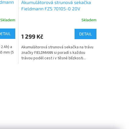
ldmann
Akumulátorová strunová sekačka
Fieldmann FZS 70105-0 20V
Skladem
Skladem
DETAIL
DETAIL
1 299 Kč
 2 Ah) a
Akumulátorová strunová sekačka na trávu
65 mm (5
značky FIELDMANN si poradí s každou
trávou podél cest i v těsné blízkosti...