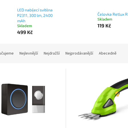
LED nabíjecí svítilna
Čelovka Retlux R
P2311, 300 lm, 2400
Skladem
mAh
119 Kč
Skladem
499 Kč
učujeme
Nejlevnější
Nejdražší
Nejprodávanější
Abecedně