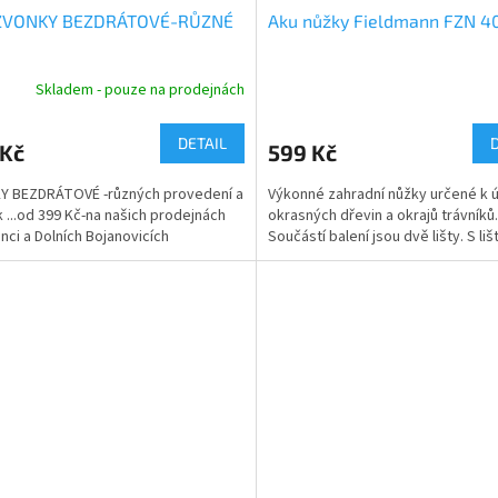
ZVONKY BEZDRÁTOVÉ-RŮZNÉ
Aku nůžky Fieldmann FZN 4
Skladem - pouze na prodejnách
DETAIL
 Kč
599 Kč
Y BEZDRÁTOVÉ -různých provedení a
Výkonné zahradní nůžky určené k 
 ...od 399 Kč-na našich prodejnách
okrasných dřevin a okrajů trávníků.
nci a Dolních Bojanovicích
Součástí balení jsou dvě lišty. S lišt