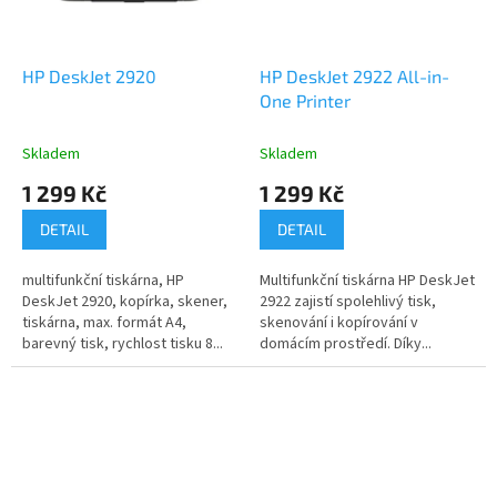
HP DeskJet 2920
HP DeskJet 2922 All-in-
One Printer
Skladem
Skladem
1 299 Kč
1 299 Kč
DETAIL
DETAIL
multifunkční tiskárna, HP
Multifunkční tiskárna HP DeskJet
DeskJet 2920, kopírka, skener,
2922 zajistí spolehlivý tisk,
tiskárna, max. formát A4,
skenování i kopírování v
barevný tisk, rychlost tisku 8...
domácím prostředí. Díky...