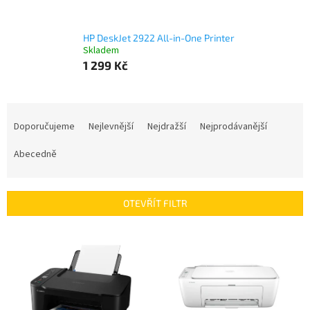
HP DeskJet 2922 All-in-One Printer
Skladem
1 299 Kč
Ř
a
Doporučujeme
Nejlevnější
Nejdražší
Nejprodávanější
z
e
Abecedně
n
í
p
OTEVŘÍT FILTR
r
o
V
d
ý
u
p
k
i
t
s
ů