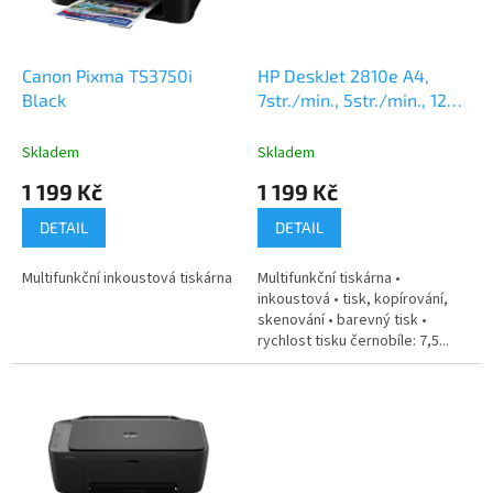
p
r
o
d
Canon Pixma TS3750i
HP DeskJet 2810e A4,
u
Black
7str./min., 5str./min., 1200
k
x 1200, manuální duplex
t
Skladem
Skladem
ů
1 199 Kč
1 199 Kč
DETAIL
DETAIL
Multifunkční inkoustová tiskárna
Multifunkční tiskárna •
inkoustová • tisk, kopírování,
skenování • barevný tisk •
rychlost tisku černobíle: 7,5...