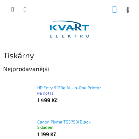
Přejít
NÁKUP
na
obsah
KOŠÍK
Tiskárny
Nejprodávanější
HP Envy 6120e All-in-One Printer
Na dotaz
1 499 Kč
Canon Pixma TS3750i Black
Skladem
1 199 Kč