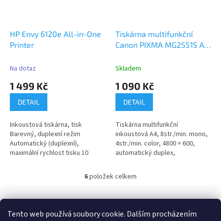
HP Envy 6120e All-in-One
Tiskárna multifunkční
Printer
Canon PIXMA MG2551S A4,
8str./ min., 4str./ min.,
4800 × 600, automatický
Na dotaz
Skladem
duplex, - černá
1 499 Kč
1 090 Kč
DETAIL
DETAIL
Inkoustová tiskárna, tisk
Tiskárna multifunkční
Barevný, duplexní režim
inkoustová A4, 8str./min. mono,
Automatický (duplexní),
4str./min. color, 4800 × 600,
maximální rychlost tisku 10
automatický duplex,
str/min,...
6
položek celkem
O
v
l
Z
á
á
Tento web používá soubory cookie. Dalším procházením
100 % zákazníků Heureka.cz nás doporučuje!
Zboží.cz
Firmy.cz
d