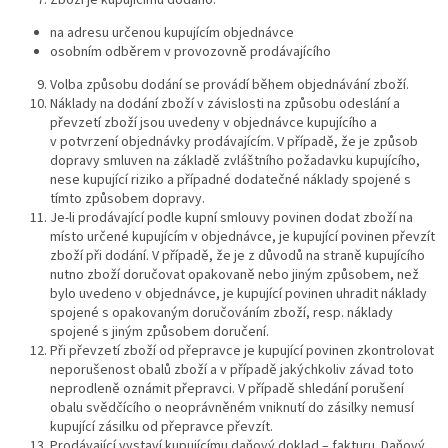
na adresu určenou kupujícím objednávce
osobním odběrem v provozovně prodávajícího
Volba způsobu dodání se provádí během objednávání zboží.
Náklady na dodání zboží v závislosti na způsobu odeslání a
převzetí zboží jsou uvedeny v objednávce kupujícího a
v potvrzení objednávky prodávajícím. V případě, že je způsob
dopravy smluven na základě zvláštního požadavku kupujícího,
nese kupující riziko a případné dodatečné náklady spojené s
tímto způsobem dopravy.
Je-li prodávající podle kupní smlouvy povinen dodat zboží na
místo určené kupujícím v objednávce, je kupující povinen převzít
zboží při dodání. V případě, že je z důvodů na straně kupujícího
nutno zboží doručovat opakovaně nebo jiným způsobem, než
bylo uvedeno v objednávce, je kupující povinen uhradit náklady
spojené s opakovaným doručováním zboží, resp. náklady
spojené s jiným způsobem doručení.
Při převzetí zboží od přepravce je kupující povinen zkontrolovat
neporušenost obalů zboží a v případě jakýchkoliv závad toto
neprodleně oznámit přepravci. V případě shledání porušení
obalu svědčícího o neoprávněném vniknutí do zásilky nemusí
kupující zásilku od přepravce převzít.
Prodávající vystaví kupujícímu daňový doklad – fakturu. Daňový