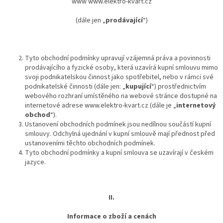
www www.elektro-kvart.cz
(dále jen „
prodávající
“)
Tyto obchodní podmínky upravují vzájemná práva a povinnosti
prodávajícího a fyzické osoby, která uzavírá kupní smlouvu mimo
svoji podnikatelskou činnost jako spotřebitel, nebo v rámci své
podnikatelské činnosti (dále jen: „
kupující
“) prostřednictvím
webového rozhraní umístěného na webové stránce dostupné na
internetové adrese www.elektro-kvart.cz (dále je „
internetový
obchod
“).
Ustanovení obchodních podmínek jsou nedílnou součástí kupní
smlouvy. Odchylná ujednání v kupní smlouvě mají přednost před
ustanoveními těchto obchodních podmínek.
Tyto obchodní podmínky a kupní smlouva se uzavírají v českém
jazyce.
II.
Informace o zboží a cenách