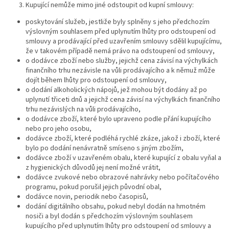
Kupující nemůže mimo jiné odstoupit od kupní smlouvy:
poskytování služeb, jestliže byly splněny s jeho předchozím
výslovným souhlasem před uplynutím lhůty pro odstoupení od
smlouvy a prodávající před uzavřením smlouvy sdělil kupujícímu,
že v takovém případě nemá právo na odstoupení od smlouvy,
o dodávce zboží nebo služby, jejichž cena závisí na výchylkách
finančního trhu nezávisle na vůli prodávajícího a k němuž může
dojít během lhůty pro odstoupení od smlouvy,
o dodání alkoholických nápojů, jež mohou být dodány až po
uplynutí třiceti dnů a jejichž cena závisí na výchylkách finančního
trhu nezávislých na vůli prodávajícího,
o dodávce zboží, které bylo upraveno podle přání kupujícího
nebo pro jeho osobu,
dodávce zboží, které podléhá rychlé zkáze, jakož i zboží, které
bylo po dodání nenávratně smíseno s jiným zbožím,
dodávce zboží v uzavřeném obalu, které kupující z obalu vyňal a
z hygienických důvodů jej není možné vrátit,
dodávce zvukové nebo obrazové nahrávky nebo počítačového
programu, pokud porušil jejich původní obal,
dodávce novin, periodik nebo časopisů,
dodání digitálního obsahu, pokud nebyl dodán na hmotném
nosiči a byl dodán s předchozím výslovným souhlasem
kupujícího před uplynutím lhůty pro odstoupení od smlouvy a