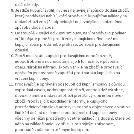
další náklady.
Jestliže kupující zvolil jiný, než nejlevnější způsob dodání zboží,
který prodávající nabízí, vrátí prodávající kupujícímu náklady na
dodání zboží ve výši odpovídající nejlevnějšímu nabízenému
způsobu dodání zboží.
Odstoupí-li kupující od kupní smlouvy, není prodávající povinen
vrátit přijaté peněžní prostředky kupujícímu dříve, než mu
kupující zboží předá nebo prokáže, že zboží prodávajícímu
odeslal.
Zboží musí vrátit kupující prodávajícímu nepoškozené,
neopotřebené a neznečištěné a je-li to možné, v původním
obalu. Nárok na náhradu škody vzniklé na zboží je prodávající
oprávněn jednostranně započíst proti nároku kupujícího na
vrácení kupní ceny.
Prodávající je oprávněn odstoupit od kupní smlouvy z důvodu
vyprodání zásob, nedostupnosti zboží, anebo když výrobce,
dovozce anebo dodavatel zboží přerušil výrobu nebo dovoz
zboží. Prodávající bezodkladně informuje kupujícího
prostřednictví emailové adresy uvedené v objednávce a vrátí ve
lhůtě 14 dnů od oznámení o odstoupení od kupní smlouvy
všechny peněžní prostředky včetně nákladů na dodání, které od
něho na základě smlouvy přijal, a to stejným způsobem,
popřípadě způsobem určeným kupujícím.