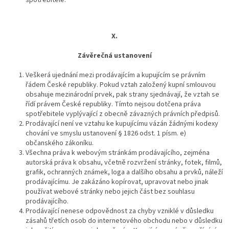
X.
Závěrečná ustanovení
Veškerá ujednání mezi prodávajícím a kupujícím se právním
řádem České republiky. Pokud vztah založený kupní smlouvou
obsahuje mezinárodní prvek, pak strany sjednávají, že vztah se
řídí právem České republiky. Tímto nejsou dotčena práva
spotřebitele vyplývající z obecně závazných právních předpisů.
Prodávající není ve vztahu ke kupujícímu vázán žádnými kodexy
chování ve smyslu ustanovení § 1826 odst. 1 písm. e)
občanského zákoníku.
Všechna práva k webovým stránkám prodávajícího, zejména
autorská práva k obsahu, včetně rozvržení stránky, fotek, filmů,
grafik, ochranných známek, loga a dalšího obsahu a prvků, náleží
prodávajícímu. Je zakázáno kopírovat, upravovat nebo jinak
používat webové stránky nebo jejich část bez souhlasu
prodávajícího.
Prodávající nenese odpovědnost za chyby vzniklé v důsledku
zásahů třetích osob do internetového obchodu nebo v důsledku