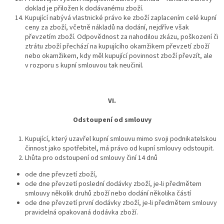
doklad je přiložen k dodávanému zboží.
Kupující nabývá vlastnické právo ke zboží zaplacením celé kupní
ceny za zboží, včetně nákladů na dodání, nejdříve však
převzetím zboží. Odpovědnost za nahodilou zkázu, poškození či
ztrátu zboží přechází na kupujícího okamžikem převzetí zboží
nebo okamžikem, kdy měl kupující povinnost zboží převzít, ale
v rozporu s kupní smlouvou tak neučinil.
VI.
Odstoupení od smlouvy
Kupující, který uzavřel kupní smlouvu mimo svoji podnikatelskou
činnost jako spotřebitel, má právo od kupní smlouvy odstoupit.
Lhůta pro odstoupení od smlouvy činí 14 dnů
ode dne převzetí zboží,
ode dne převzetí poslední dodávky zboží, je-li předmětem
smlouvy několik druhů zboží nebo dodání několika částí
ode dne převzetí první dodávky zboží, je-li předmětem smlouvy
pravidelná opakovaná dodávka zboží.