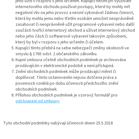
jeho užití v rozporu s jeho určením. Kupující nesmí při využívání
internetového obchodu používat postupy, které by mohly mít
negativní vliv na jeho provoz a nesmí vykonávat žádnou činnost,
která by mohla jemu nebo třetím osobám umožnit neoprávněně
zasahovat či neoprávněně užít programové vybavení nebo další
součásti tvořící internetový obchod a užívat internetový obchod
nebo jeho části či softwarové vybavení takovým způsobem,
který by byl v rozporu s jeho určením či účelem.
Kupující tímto přebírá na sebe nebezpečí změny okolností ve
smyslu § 1765 odst. 2 občanského zákoníku.
Kupní smlouva včetně obchodních podmínek je archivována
prodávajícím v elektronické podobě a není přístupná.
Znění obchodních podmínek může prodávající měnit či
doplňovat. Tímto ustanovením nejsou dotčena práva a
povinnosti vzniklá po dobu účinnosti předchozího znění
obchodních podmínek.
Přílohou obchodních podmínek je vzorový formulář pro
odstoupení od smlouvy
.
Tyto obchodní podmínky nabývají účinnosti dnem 25.5.2018