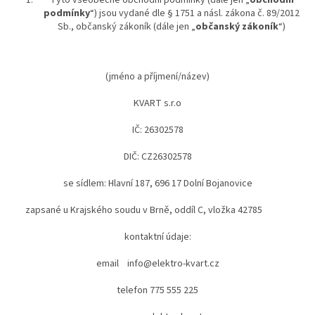
podmínky
“) jsou vydané dle § 1751 a násl. zákona č. 89/2012
Sb., občanský zákoník (dále jen „
občanský zákoník
“)
(jméno a příjmení/název)
KVART s.r.o
IČ: 26302578
DIČ: CZ26302578
se sídlem: Hlavní 187, 696 17 Dolní Bojanovice
zapsané u Krajského soudu v Brně, oddíl C, vložka 42785
kontaktní údaje:
email info@elektro-kvart.cz
telefon 775 555 225