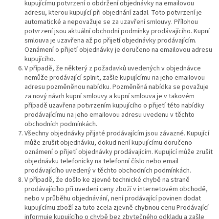
kupujícímu potvrzení o obdržení objednávky na emailovou
adresu, kterou kupující při objednání zadal. Toto potvrzení je
automatické a nepovažuje se za uzavření smlouvy. Přílohou
potvrzení jsou aktuální obchodní podmínky prodávajícího. Kupní
smlouva je uzavřena až po přijetí objednávky prodávajícím.
Oznámení o přijetí objednávky je doručeno na emailovou adresu
kupujícího.
V případě, že některý z požadavků uvedených v objednávce
nemůže prodávající splnit, zašle kupujícímu na jeho emailovou
adresu pozměněnou nabídku. Pozměněná nabídka se považuje
za nový návrh kupní smlouvy a kupní smlouva je v takovém
případě uzavřena potvrzením kupujícího o přijetí této nabídky
prodávajícímu na jeho emailovou adresu uvedenu v těchto
obchodních podmínkách.
Všechny objednávky přijaté prodávajícím jsou závazné. Kupující
může zrušit objednávku, dokud není kupujícímu doručeno
oznámení o přijetí objednávky prodávajícím. Kupující může zrušit
objednávku telefonicky na telefonní číslo nebo email
prodávajícího uvedený v těchto obchodních podmínkách.
V případě, že došlo ke zjevné technické chybě na straně
prodávajícího při uvedení ceny zboží v internetovém obchodě,
nebo v průběhu objednávání, není prodávající povinen dodat
kupujícímu zboží za tuto zcela zjevně chybnou cenu Prodávající
informuje kupujícího o chybě bez zbytečného odkladu a zašle