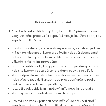
VII.
Práva z vadného plnění
Prodávající odpovídá kupujícímu, že zboží při převzetí nemá
vady. Zejména prodávající odpovídá kupujícímu, že v době, kdy
kupující zboží převzal:
má zboží vlastnosti, které si strany ujednaly, a chybí-li ujednání,
má takové vlastnosti, které prodávající nebo výrobce popsal
nebo které kupující očekával s ohledem na povahu zboží a na
základě reklamy jimi prováděné,
se zboží hodí k účelu, který pro jeho použití prodávající uvádí
nebo ke kterému se zboží tohoto druhu obvykle používá,
zboží odpovídá jakostí nebo provedením smluvenému vzorku
nebo předloze, byla-li jakost nebo provedení určeno podle
smluveného vzorku nebo předlohy,
je zboží v odpovídajícím množství, míře nebo hmotnosti a
zboží vyhovuje požadavkům právních předpisů.
Projeví-li se vada v průběhu šesti měsíců od převzetí zboží
kupujícím, má se za to, že zboží bylo vadné již při převzetí.