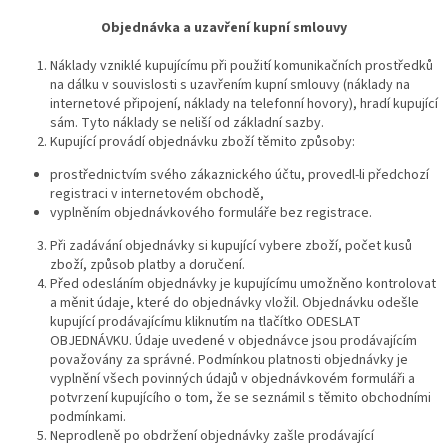
Objednávka a uzavření kupní smlouvy
Náklady vzniklé kupujícímu při použití komunikačních prostředků
na dálku v souvislosti s uzavřením kupní smlouvy (náklady na
internetové připojení, náklady na telefonní hovory), hradí kupující
sám. Tyto náklady se neliší od základní sazby.
Kupující provádí objednávku zboží těmito způsoby:
prostřednictvím svého zákaznického účtu, provedl-li předchozí
registraci v internetovém obchodě,
vyplněním objednávkového formuláře bez registrace.
Při zadávání objednávky si kupující vybere zboží, počet kusů
zboží, způsob platby a doručení.
Před odesláním objednávky je kupujícímu umožněno kontrolovat
a měnit údaje, které do objednávky vložil. Objednávku odešle
kupující prodávajícímu kliknutím na tlačítko ODESLAT
OBJEDNÁVKU. Údaje uvedené v objednávce jsou prodávajícím
považovány za správné. Podmínkou platnosti objednávky je
vyplnění všech povinných údajů v objednávkovém formuláři a
potvrzení kupujícího o tom, že se seznámil s těmito obchodními
podmínkami.
Neprodleně po obdržení objednávky zašle prodávající