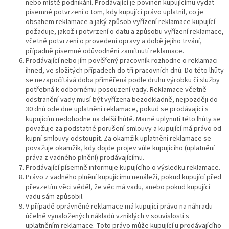
nebo místě podnikání. Prodávající je povinen kupujícímu vydat
písemné potvrzení o tom, kdy kupující právo uplatnil, co je
obsahem reklamace a jaký způsob vyřízení reklamace kupující
požaduje, jakož i potvrzení o datu a způsobu vyřízení reklamace,
včetně potvrzení o provedení opravy a době jejího trvání,
případně písemné odůvodnění zamítnutí reklamace.
Prodávající nebo jím pověřený pracovník rozhodne o reklamaci
ihned, ve složitých případech do tří pracovních dnů. Do této lhůty
se nezapočítává doba přiměřená podle druhu výrobku či služby
potřebná k odbornému posouzení vady. Reklamace včetně
odstranění vady musí být vyřízena bezodkladně, nejpozději do
30 dnů ode dne uplatnění reklamace, pokud se prodávající s
kupujícím nedohodne na delší lhůtě. Marné uplynutí této lhůty se
považuje za podstatné porušení smlouvy a kupující má právo od
kupní smlouvy odstoupit. Za okamžik uplatnění reklamace se
považuje okamžik, kdy dojde projev vůle kupujícího (uplatnění
práva z vadného plnění) prodávajícímu.
Prodávající písemně informuje kupujícího o výsledku reklamace.
Právo z vadného plnění kupujícímu nenáleží, pokud kupující před
převzetím věci věděl, že věc má vadu, anebo pokud kupující
vadu sám způsobil.
V případě oprávněné reklamace má kupující právo na náhradu
účelně vynaložených nákladů vzniklých v souvislosti s
uplatněním reklamace. Toto právo může kupující u prodávajícího