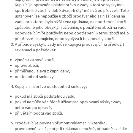
Kupující je oprávněn uplatnit právo z vady, která se vyskytne u
spotřebního zboží v době dvaceti čtyř měsíců od převzetí. Toto
ustanovení se nepoužije u zboží prodávaného za nižší cenu na
vadu, pro kterou byla nižší cena ujednána, na opotřebení zboží
způsobené jeho obvyklým užíváním, u použitého zboží na vadu
odpovídající míře používání nebo opotřebení, kterou zboží mělo
při převzetí kupujícím, nebo vyplývá-li to z povahy zboží.
V případě výskytu vady může kupující prodávajícímu předložit
reklamaci a požadovat:
výměnu za nové zboží,
opravu zboží,
přiměřenou slevu z kupní ceny,
odstoupit od smlouvy.
Kupující má právo odstoupit od smlouvy,
pokud má zboží podstatnou vadu,
pokud nemůže věc řádně užívat pro opakovaný výskyt vady
nebo vad po opravě,
při větším počtu vad zboží.
Prodávající je povinen přijmout reklamaci v kterékoli
provozovně, v níž je přijetí reklamace možné, případně i v sídle