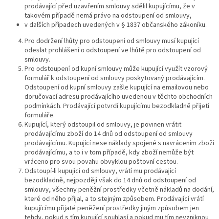
prodávající před uzavřením smlouvy sdělil kupujícímu, že v
takovém případě nemá právo na odstoupení od smlouvy,
v dalších případech uvedených v § 1837 občanského zákoníku.
Pro dodržení lhůty pro odstoupení od smlouvy musí kupující
odeslat prohlášení o odstoupení ve lhůtě pro odstoupení od
smlouvy.
Pro odstoupení od kupní smlouvy může kupující využít vzorový
formulář k odstoupení od smlouvy poskytovaný prodávajícím.
Odstoupení od kupní smlouvy zašle kupující na emailovou nebo
doručovací adresu prodávajícího uvedenou v těchto obchodních
podmínkách. Prodávající potvrdí kupujícímu bezodkladně přijetí
formuláře.
Kupující, který odstoupil od smlouvy, je povinen vrátit
prodávajícímu zboží do 14 dnů od odstoupení od smlouvy
prodávajícímu. Kupující nese náklady spojené s navrácením zboží
prodávajícímu, a to i v tom případě, kdy zboží nemůže být
vráceno pro svou povahu obvyklou poštovní cestou.
Odstoupí-li kupující od smlouvy, vrátí mu prodávající
bezodkladně, nejpozději však do 14 dnů od odstoupení od
smlouvy, všechny peněžní prostředky včetně nákladů na dodání,
které od něho přijal, a to stejným způsobem. Prodávající vrátí
kupujícímu přijaté peněžení prostředky jiným způsobem jen
tehdy, pokud s tím kupující souhlasí a pokud mu tím nevzniknou