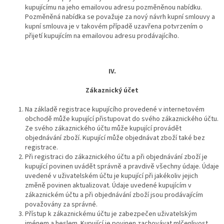
kupujícímu na jeho emailovou adresu pozměněnou nabídku.
Pozměněná nabídka se považuje za nový návrh kupní smlouvy a
kupní smlouva je v takovém případě uzavřena potvrzením o
přijetí kupujícím na emailovou adresu prodávajícího.
IV.
Zákaznický účet
Na základě registrace kupujícího provedené v internetovém
obchodě může kupující přistupovat do svého zákaznického účtu.
Ze svého zákaznického účtu může kupující provádět
objednávání zboží. Kupující může objednávat zboží také bez
registrace.
Při registraci do zákaznického účtu a při objednávání zboží je
kupující povinen uvádět správně a pravdivě všechny údaje. Údaje
uvedené v uživatelském účtu je kupující při jakékoliv jejich
změně povinen aktualizovat. Údaje uvedené kupujícím v
zákaznickém účtu a při objednávání zboží jsou prodávajícím
považovány za správné.
Přístup k zákaznickému účtu je zabezpečen uživatelským
jménem a heslem. Kupující je povinen zachovávat mlčenlivost,