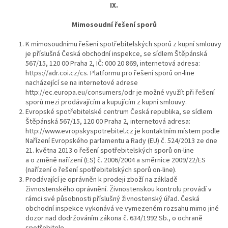
IX.
Mimosoudní řešení sporů
K mimosoudnímu řešení spotřebitelských sporů z kupní smlouvy
je příslušná Česká obchodní inspekce, se sídlem Štěpánská
567/15, 120 00 Praha 2, IČ: 000 20 869, internetová adresa:
https://adr.coi.cz/cs. Platformu pro řešení sporů on-line
nacházející se na internetové adrese
http://ec.europa.eu/consumers/odr je možné využít při řešení
sporů mezi prodávajícím a kupujícím z kupní smlouvy.
Evropské spotřebitelské centrum Česká republika, se sídlem
Štěpánská 567/15, 120 00 Praha 2, internetová adresa:
http://www.evropskyspotrebitel.cz je kontaktním místem podle
Nařízení Evropského parlamentu a Rady (EU) č. 524/2013 ze dne
21. května 2013 o řešení spotřebitelských sporů on-line
a o změně nařízení (ES) č. 2006/2004 a směrnice 2009/22/ES
(nařízení o řešení spotřebitelských sporů on-line).
Prodávající je oprávněn k prodeji zboží na základě
živnostenského oprávnění. Živnostenskou kontrolu provádí v
rámci své působnosti příslušný živnostenský úřad. Česká
obchodní inspekce vykonává ve vymezeném rozsahu mimo jiné
dozor nad dodržováním zákona č. 634/1992 Sb., o ochraně
spotřebitele.