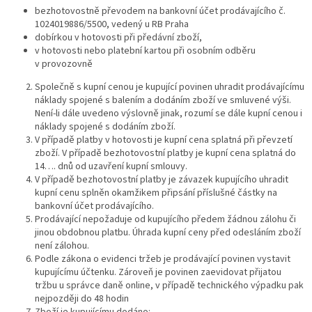
bezhotovostně převodem na bankovní účet prodávajícího č.
1024019886/5500, vedený u RB Praha
dobírkou v hotovosti při předávní zboží,
v hotovosti nebo platební kartou při osobním odběru
v provozovně
Společně s kupní cenou je kupující povinen uhradit prodávajícímu
náklady spojené s balením a dodáním zboží ve smluvené výši.
Není-li dále uvedeno výslovně jinak, rozumí se dále kupní cenou i
náklady spojené s dodáním zboží.
V případě platby v hotovosti je kupní cena splatná při převzetí
zboží. V případě bezhotovostní platby je kupní cena splatná do
14…. dnů od uzavření kupní smlouvy.
V případě bezhotovostní platby je závazek kupujícího uhradit
kupní cenu splněn okamžikem připsání příslušné částky na
bankovní účet prodávajícího.
Prodávající nepožaduje od kupujícího předem žádnou zálohu či
jinou obdobnou platbu. Úhrada kupní ceny před odesláním zboží
není zálohou.
Podle zákona o evidenci tržeb je prodávající povinen vystavit
kupujícímu účtenku. Zároveň je povinen zaevidovat přijatou
tržbu u správce daně online, v případě technického výpadku pak
nejpozději do 48 hodin
Zboží je kupujícímu dodáno: