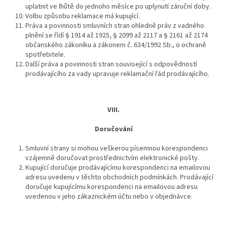
uplatnit ve lhůtě do jednoho měsíce po uplynutí záruční doby.
Volbu způsobu reklamace má kupující.
Práva a povinnosti smluvních stran ohledně práv z vadného
plnění se řídí § 1914 až 1925, § 2099 až 2117 a § 2161 až 2174
občanského zákoníku a zákonem č. 634/1992 Sb., o ochraně
spotřebitele.
Další práva a povinnosti stran související s odpovědností
prodávajícího za vady upravuje reklamační řád prodávajícího.
VIII.
Doručování
Smluvní strany si mohou veškerou písemnou korespondenci
vzájemně doručovat prostřednictvím elektronické pošty.
Kupující doručuje prodávajícímu korespondenci na emailovou
adresu uvedenu v těchto obchodních podmínkách. Prodávající
doručuje kupujícímu korespondenci na emailovou adresu
uvedenou v jeho zákaznickém účtu nebo v objednávce.