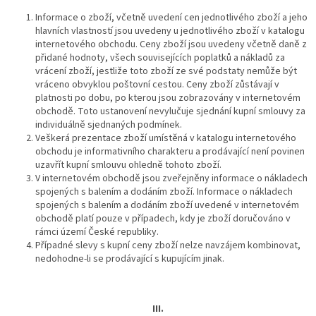
Informace o zboží, včetně uvedení cen jednotlivého zboží a jeho
hlavních vlastností jsou uvedeny u jednotlivého zboží v katalogu
internetového obchodu. Ceny zboží jsou uvedeny včetně daně z
přidané hodnoty, všech souvisejících poplatků a nákladů za
vrácení zboží, jestliže toto zboží ze své podstaty nemůže být
vráceno obvyklou poštovní cestou. Ceny zboží zůstávají v
platnosti po dobu, po kterou jsou zobrazovány v internetovém
obchodě. Toto ustanovení nevylučuje sjednání kupní smlouvy za
individuálně sjednaných podmínek.
Veškerá prezentace zboží umístěná v katalogu internetového
obchodu je informativního charakteru a prodávající není povinen
uzavřít kupní smlouvu ohledně tohoto zboží.
V internetovém obchodě jsou zveřejněny informace o nákladech
spojených s balením a dodáním zboží. Informace o nákladech
spojených s balením a dodáním zboží uvedené v internetovém
obchodě platí pouze v případech, kdy je zboží doručováno v
rámci území České republiky.
Případné slevy s kupní ceny zboží nelze navzájem kombinovat,
nedohodne-li se prodávající s kupujícím jinak.
III.