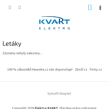
Přejít
NÁKUP
na
obsah
KOŠÍK
Letáky
Záznamy nebyly nalezeny...
Z
á
100 % zákazníků Heureka.cz nás doporučuje!
Zboží.cz
Firmy.cz
p
a
t
í
Vytvořil Shoptet
Copyright 2026
Elektro KVART
. Všechna práva vyhrazena.