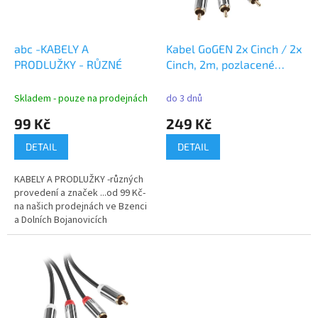
p
r
o
d
abc -KABELY A
Kabel GoGEN 2x Cinch / 2x
u
PRODLUŽKY - RŮZNÉ
Cinch, 2m, pozlacené
k
konektory - černý
t
Skladem - pouze na prodejnách
do 3 dnů
ů
99 Kč
249 Kč
DETAIL
DETAIL
KABELY A PRODLUŽKY -různých
provedení a značek ...od 99 Kč-
na našich prodejnách ve Bzenci
a Dolních Bojanovicích