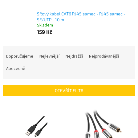
Síťový kabel CAT6 RJ45 samec - RJ45 samec -
SF/UTP - 10 m
Skladem
159 Kč
Ř
a
Doporučujeme
Nejlevnější
Nejdražší
Nejprodávanější
z
e
Abecedně
n
í
p
OTEVŘÍT FILTR
r
o
V
d
ý
u
p
k
i
t
s
ů