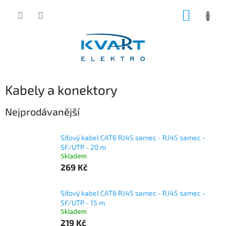
Přejít
NÁKUP
na
obsah
KOŠÍK
Kabely a konektory
Nejprodávanější
Síťový kabel CAT6 RJ45 samec - RJ45 samec -
SF/UTP - 20 m
Skladem
269 Kč
Síťový kabel CAT6 RJ45 samec - RJ45 samec -
SF/UTP - 15 m
Skladem
219 Kč