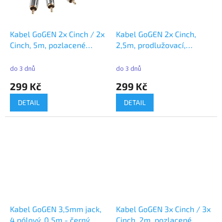
Kabel GoGEN 2x Cinch / 2x
Kabel GoGEN 2x Cinch,
Cinch, 5m, pozlacené
2,5m, prodlužovací,
konektory černý
pozlacené konektory
černý
do 3 dnů
do 3 dnů
299 Kč
299 Kč
DETAIL
DETAIL
Kabel GoGEN 3,5mm jack,
Kabel GoGEN 3x Cinch / 3x
4 pólový, 0,5m - černý
Cinch, 2m, pozlacené