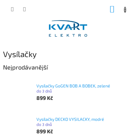
Přejít
NÁKUP
na
obsah
KOŠÍK
Vysílačky
Nejprodávanější
Vysílačky GoGEN BOB A BOBEK, zelené
do 3 dnů
899 Kč
Vysílačky DECKO VYSILACKY, modré
do 3 dnů
899 Kč