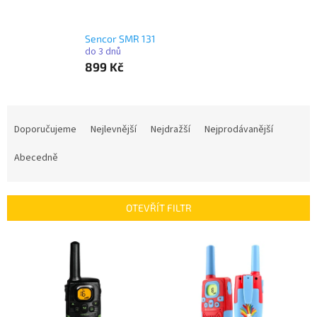
Sencor SMR 131
do 3 dnů
899 Kč
Ř
a
Doporučujeme
Nejlevnější
Nejdražší
Nejprodávanější
z
e
Abecedně
n
í
p
OTEVŘÍT FILTR
r
o
V
d
ý
u
p
k
i
t
s
ů