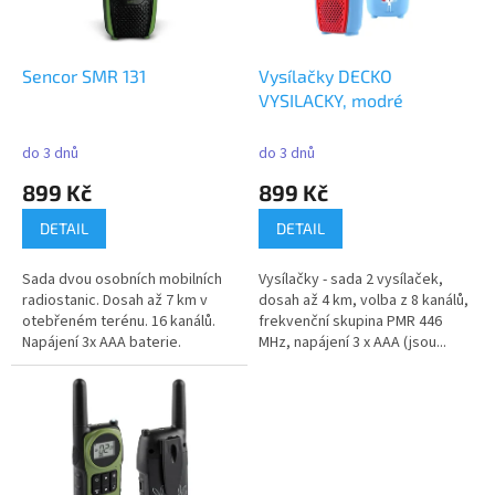
p
r
o
d
Sencor SMR 131
Vysílačky DECKO
u
VYSILACKY, modré
k
t
do 3 dnů
do 3 dnů
ů
899 Kč
899 Kč
DETAIL
DETAIL
Sada dvou osobních mobilních
Vysílačky - sada 2 vysílaček,
radiostanic. Dosah až 7 km v
dosah až 4 km, volba z 8 kanálů,
otebřeném terénu. 16 kanálů.
frekvenční skupina PMR 446
Napájení 3x AAA baterie.
MHz, napájení 3 x AAA (jsou...