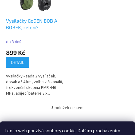
Vysílačky GoGEN BOB A
BOBEK, zelené
do 3 dnů
899 Kč
DETAIL
Vysílačky - sada 2 vysílaček,
dosah až 4 km, volba z 8 kanálů,
frekvenční skupina PMR 446
MHz, abíjecí baterie 3 x...
3
položek celkem
O
v
l
Z
á
á
Tento web používá soubory cookie. Dalším procházením
100 % zákazníků Heureka.cz nás doporučuje!
Zboží.cz
Firmy.cz
d