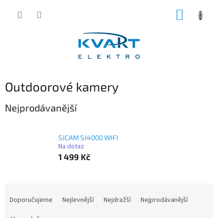
Přejít
NÁKUP
na
obsah
KOŠÍK
Outdoorové kamery
Nejprodávanější
SJCAM SJ4000 WIFI
Na dotaz
1 499 Kč
Ř
a
Doporučujeme
Nejlevnější
Nejdražší
Nejprodávanější
z