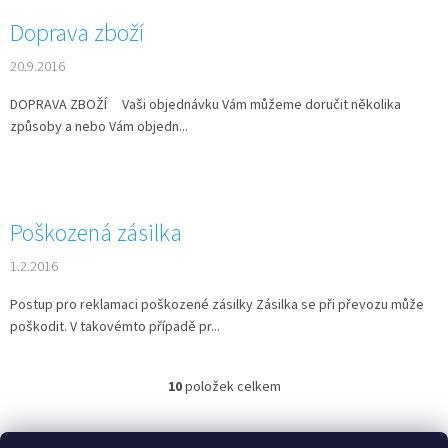
Doprava zboží
20.9.2016
DOPRAVA ZBOŽÍ Vaši objednávku Vám můžeme doručit několika
způsoby a nebo Vám objedn...
Poškozená zásilka
1.2.2016
Postup pro reklamaci poškozené zásilky Zásilka se při převozu může
poškodit. V takovémto případě pr...
10
položek celkem
O
v
l
Z