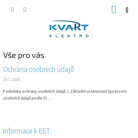
Přejít
NÁKUP
na
obsah
KOŠÍK
Vše pro vás
V
Ochrana osobních údajů
ý
19.7.2018
p
i
Podmínky ochrany osobních údajů I. Základní ustanovení Správcem
s
osobních údajů podle čl. ...
č
l
á
n
k
Informace k EET
ů