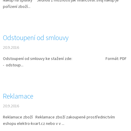
Nákup na splátky Jednou z možností jak financovat svůj nákup je
pořízení zboží...
Odstoupení od smlouvy
20.9.2016
Odstoupení od smlouvy ke stažení zde: Formát: PDF
- odstoup...
Reklamace
20.9.2016
Reklamace zboží Reklamace zboží zakoupené prostřednictvím
eshopu elektro-kvart.cz nebo v v ...