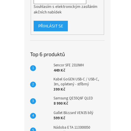
Souhlasím s elektronickým zasíláním
akčních nabídek
PŘIHLÁSIT SE
Top 6 produktů
Sencor SFE 2310WH
449 Kč
Kabel GoGEN USB-C / USB-C,
3m, opletený - stříbrný
399 Kč
Samsung QE55Q6F QLED
8 990 Kč
Gallet Blizzard VEN35 bílý
599 Kč
Nádoba ETA 113300050