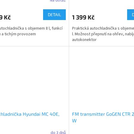
Na dotaz
DETAIL
9 Kč
1 399 Kč
utochladnička s objemem 8 l, funkcí
Praktická autochladnička s objem
 a tichým provozem
l. Možnost přepnutí na ohřev, nabíj
autokonektor
hladnička Hyundai MC 40E,
FM transmitter GoGEN CTR 
W
do 3 dnů