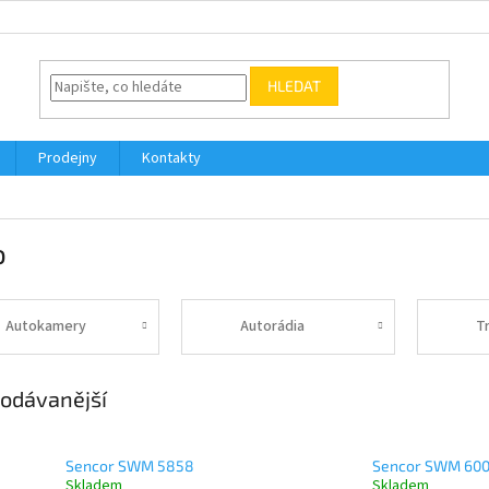
HLEDAT
Prodejny
Kontakty
o
Autokamery
Autorádia
T
odávanější
Sencor SWM 5858
Sencor SWM 60
Skladem
Skladem