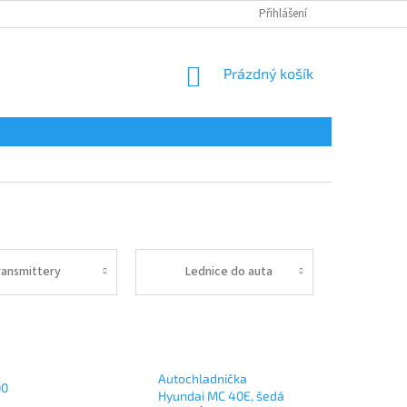
Přihlášení
NÁKUPNÍ
Prázdný košík
KOŠÍK
ransmittery
Lednice do auta
Autochladnička
00
Hyundai MC 40E, šedá