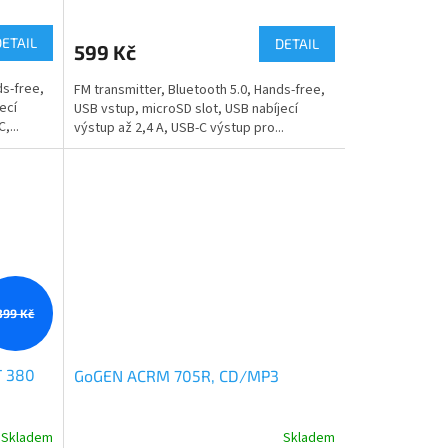
DETAIL
DETAIL
599 Kč
ds-free,
FM transmitter, Bluetooth 5.0, Hands-free,
ecí
USB vstup, microSD slot, USB nabíjecí
,...
výstup až 2,4 A, USB-C výstup pro...
399 Kč
T 380
GoGEN ACRM 705R, CD/MP3
Skladem
Skladem