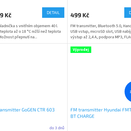
DETAIL
9 Kč
499 Kč
ladnička s vnitřním objemem 40 l.
FM transmitter, Bluetooth 5.0, Han
 teplota až o 18 °C nižší než teplota
USB vstup, microSD slot, USB nabíj
 Možnost přepnutí na...
výstup až 2,4 A, podpora MP3, FLAC
Výprodej
ransmitter GoGEN CTR 603
FM transmitter Hyundai FM
BT CHARGE
do 3 dnů