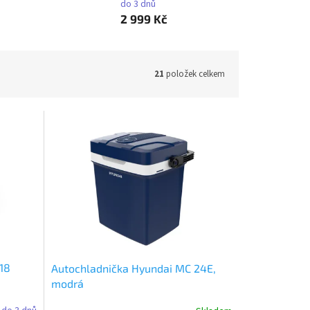
do 3 dnů
2 999 Kč
21
položek celkem
18
Autochladnička Hyundai MC 24E,
modrá