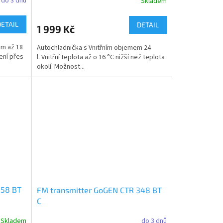
do 3 dnů
Skladem
DETAIL
DETAIL
1 999 Kč
em až 18
Autochladnička s Vnitřním objemem 24
ení přes
l. Vnitřní teplota až o 16 °C nižší než teplota
okolí. Možnost...
258 BT
FM transmitter GoGEN CTR 348 BT
C
Skladem
do 3 dnů