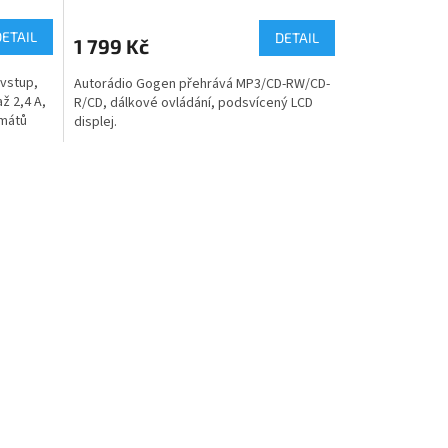
DETAIL
DETAIL
1 799 Kč
 vstup,
Autorádio Gogen přehrává MP3/CD-RW/CD-
ž 2,4 A,
R/CD, dálkové ovládání, podsvícený LCD
mátů
displej.