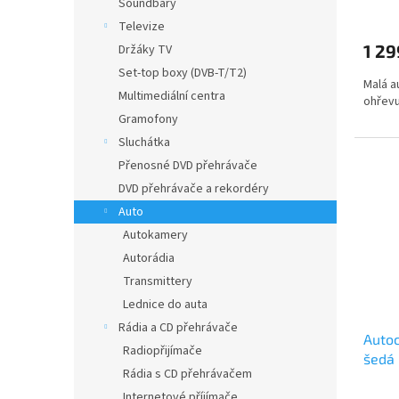
Soundbary
Televize
1 29
Držáky TV
Set-top boxy (DVB-T/T2)
Malá a
Multimediální centra
ohřevu
Gramofony
Sluchátka
Přenosné DVD přehrávače
DVD přehrávače a rekordéry
Auto
Autokamery
Autorádia
Transmittery
Lednice do auta
Rádia a CD přehrávače
Autoc
Radiopřijímače
šedá
Rádia s CD přehrávačem
Internetové příjímače