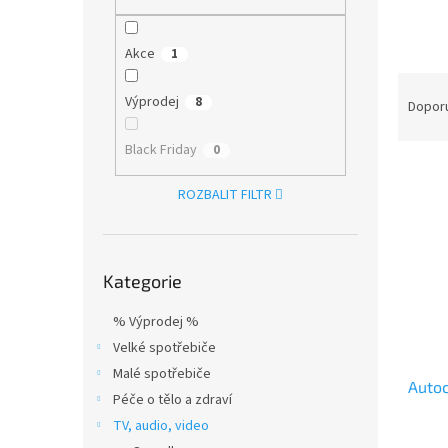
n
e
l
Akce
1
Ř
Výprodej
8
a
Dopor
z
e
Black Friday
0
V
n
ý
í
ROZBALIT FILTR
p
p
i
r
s
o
Přeskočit
p
d
Kategorie
kategorie
r
u
% Výprodej %
o
k
d
t
Velké spotřebiče
u
ů
Malé spotřebiče
Auto
k
Péče o tělo a zdraví
t
TV, audio, video
ů