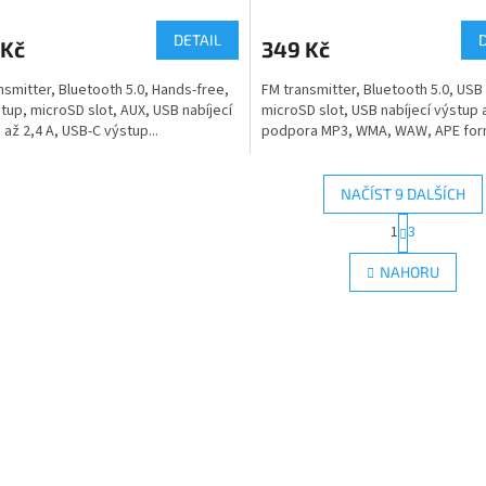
DETAIL
 Kč
349 Kč
nsmitter, Bluetooth 5.0, Hands-free,
FM transmitter, Bluetooth 5.0, USB
tup, microSD slot, AUX, USB nabíjecí
microSD slot, USB nabíjecí výstup a
 až 2,4 A, USB-C výstup...
podpora MP3, WMA, WAW, APE for
NAČÍST 9 DALŠÍCH
S
1
3
O
t
r
v
NAHORU
á
l
n
á
k
d
o
a
v
c
á
í
n
p
í
r
v
k