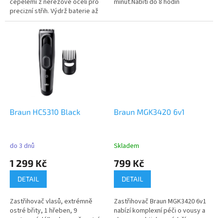
čepelemi z nerezové oceli pro
minut.Nabití do 8 hodin
precizní střih. Výdrž baterie až
na...
Braun HC5310 Black
Braun MGK3420 6v1
do 3 dnů
Skladem
1 299 Kč
799 Kč
DETAIL
DETAIL
Zastřihovač vlasů, extrémně
Zastřihovač Braun MGK3420 6v1
ostré břity, 1 hřeben, 9
nabízí komplexní péči o vousy a