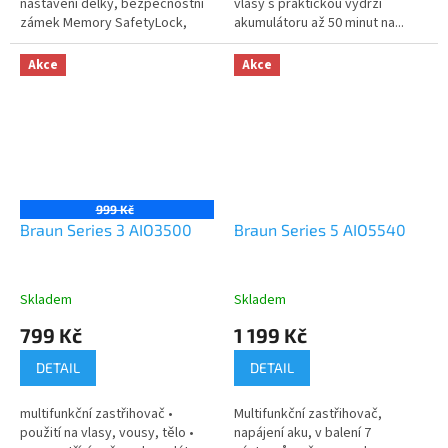
nastavení délky, bezpečnostní
vlasy s praktickou výdrží
zámek Memory SafetyLock,
akumulátoru až 50 minut na...
pro...
Akce
Akce
999 Kč
Braun Series 3 AIO3500
Braun Series 5 AIO5540
Skladem
Skladem
799 Kč
1 199 Kč
DETAIL
DETAIL
multifunkční zastřihovač •
Multifunkční zastřihovač,
použití na vlasy, vousy, tělo •
napájení aku, v balení 7