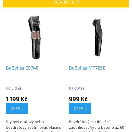
p
OTEVŘÍT FILTR
r
o
V
d
ý
u
p
k
i
t
s
ů
p
r
o
d
BaByliss E974E
BaByliss MT725E
u
k
t
do 3 dnů
Na dotaz
ů
1 199 Kč
999 Kč
DETAIL
DETAIL
Stylový drátový nebo
Bezdrátový multifukční
bezdrátový zastřihovač vlasů s
zastřihovač.Výdrž baterie až 60