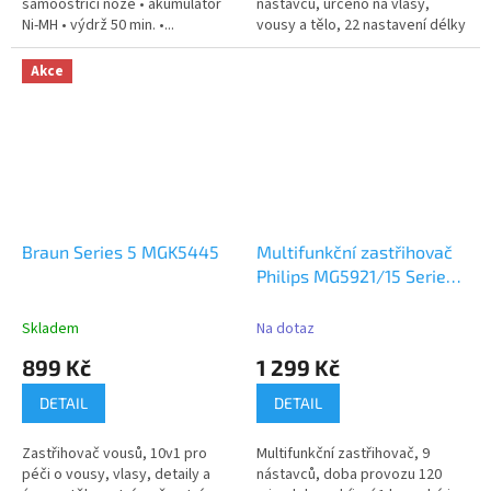
samoostřící nože • akumulátor
nástavců, určeno na vlasy,
Ni-MH • výdrž 50 min. •...
vousy a tělo, 22 nastavení délky
v...
Akce
Braun Series 5 MGK5445
Multifunkční zastřihovač
Philips MG5921/15 Series
5000 10v1
Skladem
Na dotaz
899 Kč
1 299 Kč
DETAIL
DETAIL
Zastřihovač vousů, 10v1 pro
Multifunkční zastřihovač, 9
péči o vousy, vlasy, detaily a
nástavců, doba provozu 120