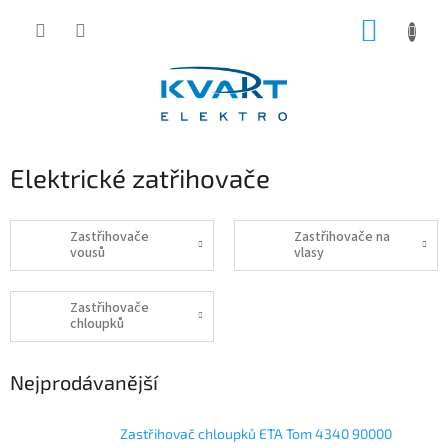
Přejít
NÁKUP
na
obsah
KOŠÍK
Elektrické zatřihovače
Zastřihovače
Zastřihovače na
vousů
vlasy
Zastřihovače
chloupků
Nejprodávanější
Zastřihovač chloupků ETA Tom 4340 90000