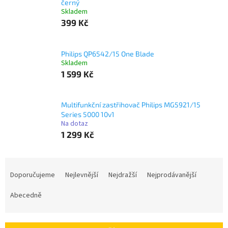
černý
Skladem
399 Kč
Philips QP6542/15 One Blade
Skladem
1 599 Kč
Multifunkční zastřihovač Philips MG5921/15
Series 5000 10v1
Na dotaz
1 299 Kč
Ř
a
Doporučujeme
Nejlevnější
Nejdražší
Nejprodávanější
z
e
Abecedně
n
í