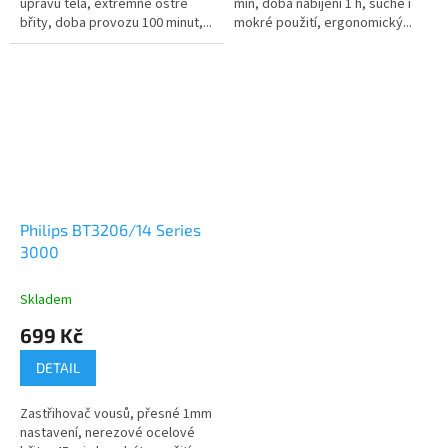
úpravu těla, extrémně ostré
min, doba nabíjení 1 h, suché i
břity, doba provozu 100 minut,...
mokré použití, ergonomický...
Philips BT3206/14 Series
3000
Skladem
699 Kč
DETAIL
Zastřihovač vousů, přesné 1mm
nastavení, nerezové ocelové