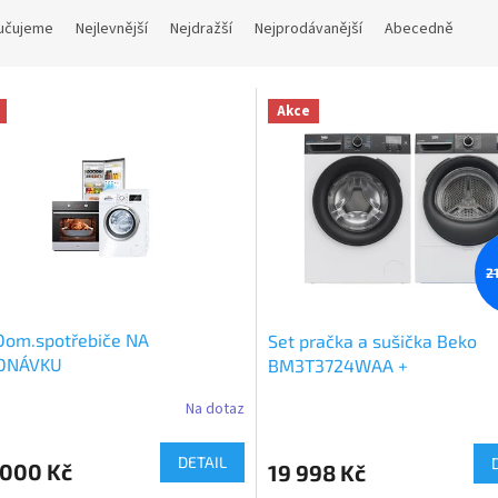
učujeme
Nejlevnější
Nejdražší
Nejprodávanější
Abecedně
Akce
2
Dom.spotřebiče NA
Set pračka a sušička Beko
DNÁVKU
BM3T3724WAA +
BM3WFU3721WAA
Na dotaz
DETAIL
 000 Kč
19 998 Kč