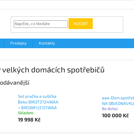
HLEDAT
Prodejny
Kontakty
 velkých domácích spotřebičů
odávanější
Set pračka a sušička
aaa-Dom.spotře
Beko BM3T3724WAA
NA OBJEDNÁVKU
+ BM3WFU3721WAA
Na dotaz
Skladem
100 000 Kč
19 998 Kč