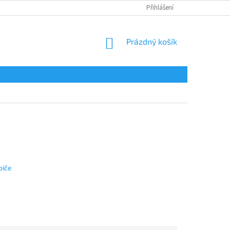
Přihlášení
NÁKUPNÍ
Prázdný košík
KOŠÍK
biče