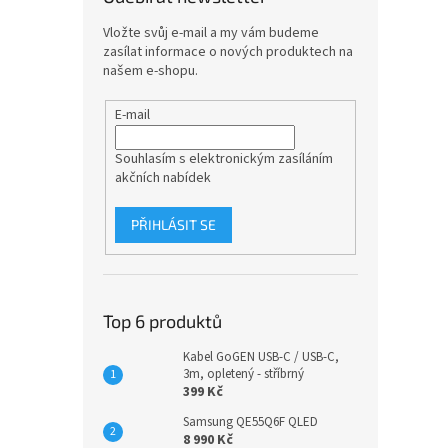
Vložte svůj e-mail a my vám budeme
zasílat informace o nových produktech na
našem e-shopu.
E-mail
Souhlasím s elektronickým zasíláním
akčních nabídek
PŘIHLÁSIT SE
Top 6 produktů
Kabel GoGEN USB-C / USB-C,
3m, opletený - stříbrný
399 Kč
Samsung QE55Q6F QLED
8 990 Kč