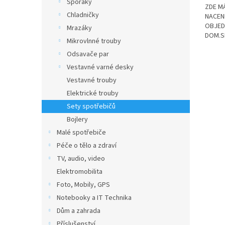
Sporáky
ZDE M
Chladničky
NACENĚ
OBJED
Mrazáky
DOM.SP
Mikrovlnné trouby
Odsavače par
Vestavné varné desky
Vestavné trouby
Elektrické trouby
Sety spotřebičů
Bojlery
Malé spotřebiče
Péče o tělo a zdraví
TV, audio, video
Elektromobilita
Foto, Mobily, GPS
Notebooky a IT Technika
Dům a zahrada
Příslušenství