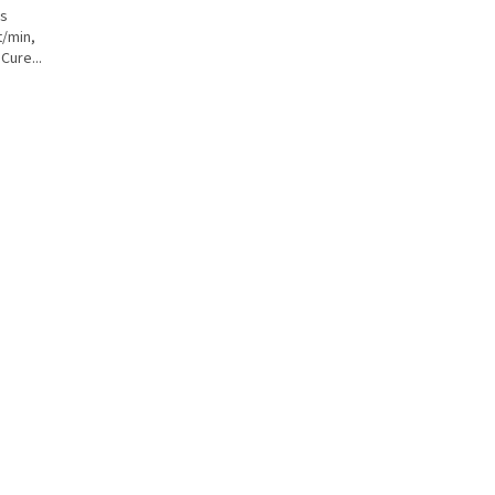
 s
t/min,
Cure...