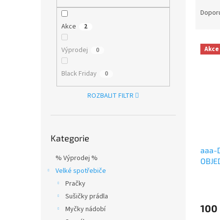
Ř
n
a
e
Dopor
z
l
Akce
2
e
V
n
Akce
Výprodej
0
ý
í
p
p
Black Friday
0
i
r
s
o
ROZBALIT FILTR
p
d
r
u
o
k
Přeskočit
d
t
Kategorie
kategorie
u
ů
aaa-
k
% Výprodej %
OBJE
t
Velké spotřebiče
ů
Pračky
Sušičky prádla
100
Myčky nádobí