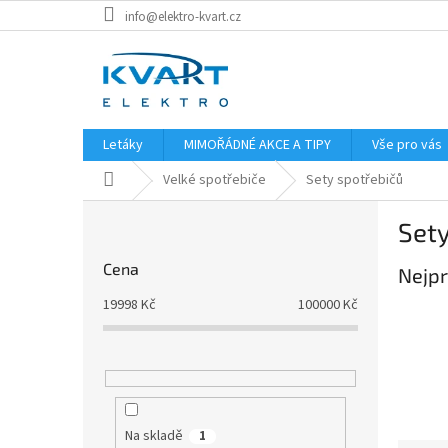
Přejít
info@elektro-kvart.cz
na
obsah
Letáky
MIMOŘÁDNÉ AKCE A TIPY
Vše pro vás
Domů
Velké spotřebiče
Sety spotřebičů
P
Sety
o
s
Cena
Nejpr
t
r
19998
Kč
100000
Kč
a
n
n
í
p
a
Na skladě
1