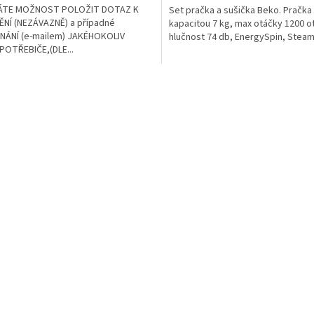
ÁTE MOŽNOST POLOŽIT DOTAZ K
Set pračka a sušička Beko. Pračka
NÍ (NEZÁVAZNĚ) a případné
kapacitou 7 kg, max otáčky 1200 o
NÁNÍ (e-mailem) JAKÉHOKOLIV
hlučnost 74 db, EnergySpin, Steam
OTŘEBIČE,(DLE...
O
v
l
á
d
a
c
í
p
r
v
k
y
v
ý
p
i
s