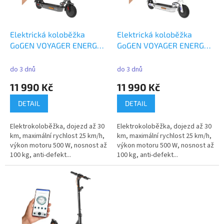
p
r
o
d
Elektrická koloběžka
Elektrická koloběžka
u
GoGEN VOYAGER ENERGY
GoGEN VOYAGER ENERGY
k
S611B, černá, APP
S611W, bílá, APP
t
do 3 dnů
do 3 dnů
ů
11 990 Kč
11 990 Kč
DETAIL
DETAIL
Elektrokoloběžka, dojezd až 30
Elektrokoloběžka, dojezd až 30
km, maximální rychlost 25 km/h,
km, maximální rychlost 25 km/h,
výkon motoru 500 W, nosnost až
výkon motoru 500 W, nosnost až
100 kg, anti-defekt...
100 kg, anti-defekt...