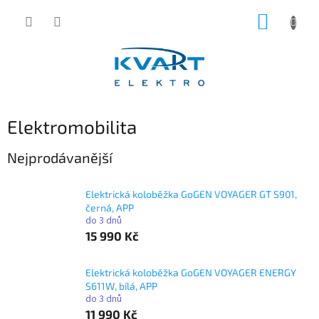
Přejít
NÁKUP
na
obsah
KOŠÍK
Elektromobilita
Nejprodávanější
Elektrická koloběžka GoGEN VOYAGER GT S901,
černá, APP
do 3 dnů
15 990 Kč
Elektrická koloběžka GoGEN VOYAGER ENERGY
S611W, bílá, APP
do 3 dnů
11 990 Kč