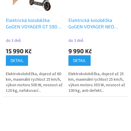
Elektrická koloběžka
Elektrická koloběžka
GoGEN VOYAGER GT S901,
GoGEN VOYAGER NEO
černá, APP
S601B, černá, APP
do 3 dnů
do 3 dnů
15 990 Kč
9 990 Kč
DETAIL
DETAIL
Elektrokoloběžka, dojezd až 60
Elektrokoloběžka, dojezd až 25
km, maximální rychlost 25 km/h,
km, maximální rychlost 25 km/h,
výkon motoru 500 W, nosnost až
výkon motoru 350 W, nosnost až
120 kg, nafukovací...
100 kg, anti-defekt...