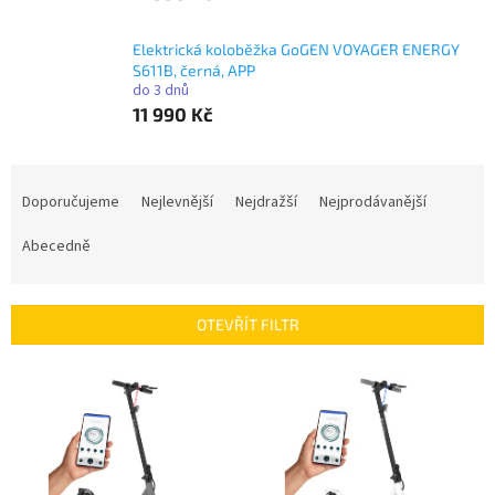
Elektrická koloběžka GoGEN VOYAGER ENERGY
S611B, černá, APP
do 3 dnů
11 990 Kč
Ř
a
Doporučujeme
Nejlevnější
Nejdražší
Nejprodávanější
z
e
Abecedně
n
í
p
OTEVŘÍT FILTR
r
o
V
d
ý
u
p
k
i
t
s
ů