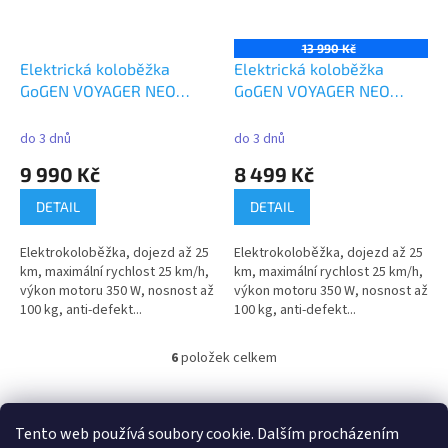
13 990 Kč
Elektrická koloběžka
Elektrická koloběžka
GoGEN VOYAGER NEO
GoGEN VOYAGER NEO
S601R, červená, APP
S601W, bílá, APP
do 3 dnů
do 3 dnů
9 990 Kč
8 499 Kč
DETAIL
DETAIL
Elektrokoloběžka, dojezd až 25
Elektrokoloběžka, dojezd až 25
km, maximální rychlost 25 km/h,
km, maximální rychlost 25 km/h,
výkon motoru 350 W, nosnost až
výkon motoru 350 W, nosnost až
100 kg, anti-defekt...
100 kg, anti-defekt...
6
položek celkem
O
v
l
Z
á
á
Tento web používá soubory cookie. Dalším procházením
100 % zákazníků Heureka.cz nás doporučuje!
Zboží.cz
Firmy.cz
d