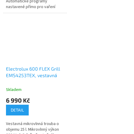
Automatické programy
nastavené přímo pro vaření
čokolády, brambor,...
Electrolux 600 FLEX Grill
EMS4253TEX, vestavná
Skladem
6 990 Kč
DETAIL
Vestavná mikrovlnná trouba o
objemu 25 l. Mikrovlnný výkon