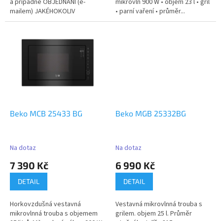
a případné OBJEDNÁNÍ (e-
mikrovln 900 W • objem 23 l • gril
mailem) JAKÉHOKOLIV
• parní vaření • průměr...
DOM.SPOTŘEBIČE,(DLE...
Beko MCB 25433 BG
Beko MGB 25332BG
Na dotaz
Na dotaz
7 390 Kč
6 990 Kč
DETAIL
DETAIL
Horkovzdušná vestavná
Vestavná mikrovlnná trouba s
mikrovlnná trouba s objemem
grilem. objem 25 l. Průměr