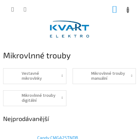
Přejít
NÁKUP
na
obsah
KOŠÍK
Mikrovlnné trouby
Vestavné
Mikrovlnné trouby
mikrovlnky
manuální
Mikrovlnné trouby
digitální
Nejprodávanější
Candy CMGA25TNDB