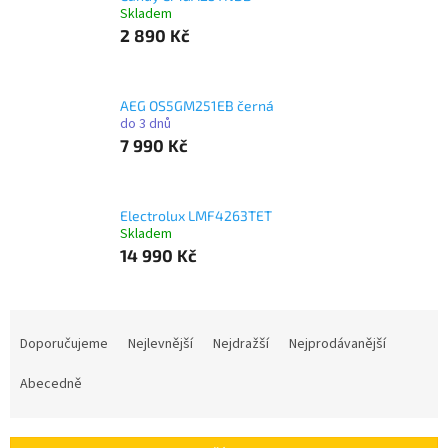
Skladem
2 890 Kč
AEG OS5GM251EB černá
do 3 dnů
7 990 Kč
Electrolux LMF4263TET
Skladem
14 990 Kč
Ř
a
Doporučujeme
Nejlevnější
Nejdražší
Nejprodávanější
z
e
Abecedně
n
í