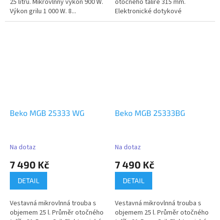
25 litrů. Mikrovlnný výkon 900 W.
otočného talíře 315 mm.
Výkon grilu 1 000 W. 8...
Elektronické dotykové
ovládání....
Beko MGB 25333 WG
Beko MGB 25333BG
Na dotaz
Na dotaz
7 490 Kč
7 490 Kč
DETAIL
DETAIL
Vestavná mikrovlnná trouba s
Vestavná mikrovlnná trouba s
objemem 25 l. Průměr otočného
objemem 25 l. Průměr otočného