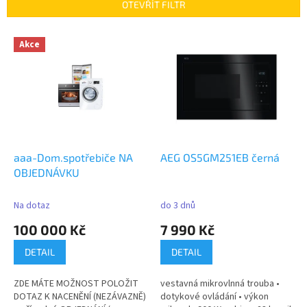
p
OTEVŘÍT FILTR
r
o
V
Akce
d
ý
u
p
k
i
t
s
ů
p
r
o
d
aaa-Dom.spotřebiče NA
AEG OS5GM251EB černá
u
OBJEDNÁVKU
k
t
Na dotaz
do 3 dnů
ů
100 000 Kč
7 990 Kč
DETAIL
DETAIL
ZDE MÁTE MOŽNOST POLOŽIT
vestavná mikrovlnná trouba •
DOTAZ K NACENĚNÍ (NEZÁVAZNĚ)
dotykové ovládání • výkon