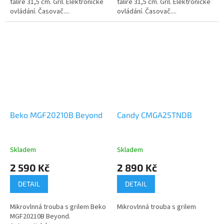
talíře 31,5 cm. Gril. Elektronické
talíře 31,5 cm. Gril. Elektronické
ovládání. Časovač....
ovládání. Časovač....
Beko MGF20210B Beyond
Candy CMGA25TNDB
Skladem
Skladem
2 590 Kč
2 890 Kč
DETAIL
DETAIL
Mikrovlnná trouba s grilem Beko
Mikrovlnná trouba s grilem
MGF20210B Beyond.