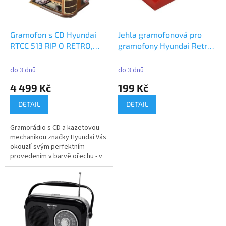
p
r
o
d
Gramofon s CD Hyundai
Jehla gramofonová pro
u
RTCC 513 RIP O RETRO,
gramofony Hyundai Retro,
k
FM, ořech
černá/červená
t
do 3 dnů
do 3 dnů
ů
4 499 Kč
199 Kč
DETAIL
DETAIL
Gramorádio s CD a kazetovou
mechanikou značky Hyundai Vás
okouzlí svým perfektním
provedením v barvě ořechu - v
Retro...