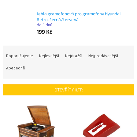
Jehla gramofonová pro gramofony Hyundai
Retro, černá/červená
do 3 dnů
199 Kč
Ř
a
Doporučujeme
Nejlevnější
Nejdražší
Nejprodávanější
z
e
Abecedně
n
í
p
OTEVŘÍT FILTR
r
o
V
d
ý
u
p
k
i
t
s
ů