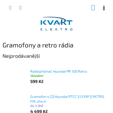
Přejít
NÁKUP
na
obsah
KOŠÍK
Gramofony a retro rádia
Nejprodávanější
Radiopřijímač Hyundai PR 100 Retro
Skladem
599 Kč
Gramofon s CD Hyundai RTCC 513 RIP O RETRO,
FM, ořech
do 3 dnů
4 499 Kč