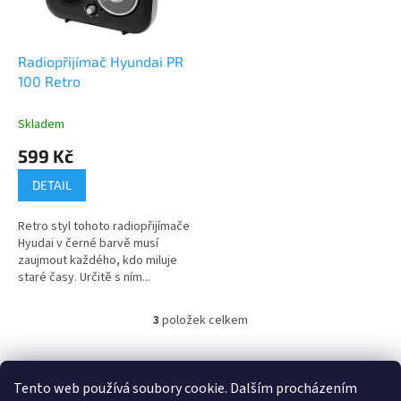
Radiopřijímač Hyundai PR
100 Retro
Skladem
599 Kč
DETAIL
Retro styl tohoto radiopřijímače
Hyudai v černé barvě musí
zaujmout každého, kdo miluje
staré časy. Určitě s ním...
3
položek celkem
O
v
l
Z
á
á
Tento web používá soubory cookie. Dalším procházením
100 % zákazníků Heureka.cz nás doporučuje!
Zboží.cz
Firmy.cz
d