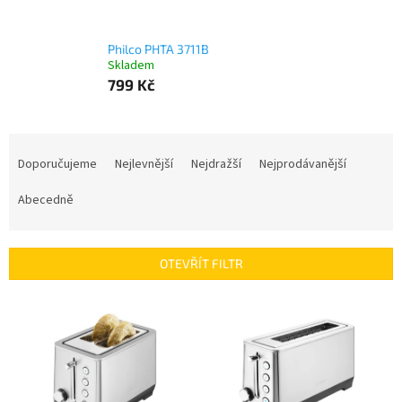
Philco PHTA 3711B
Skladem
799 Kč
Ř
a
Doporučujeme
Nejlevnější
Nejdražší
Nejprodávanější
z
e
Abecedně
n
í
p
OTEVŘÍT FILTR
r
o
V
d
ý
u
p
k
i
t
s
ů