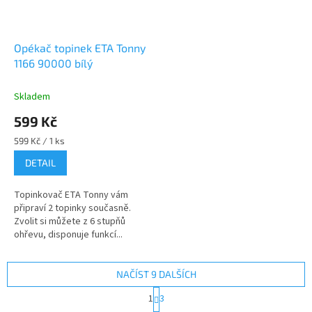
Opékač topinek ETA Tonny
1166 90000 bílý
Skladem
599 Kč
Měrná
599 Kč / 1 ks
cena:
DETAIL
Topinkovač ETA Tonny vám
připraví 2 topinky současně.
Zvolit si můžete z 6 stupňů
ohřevu, disponuje funkcí...
NAČÍST 9 DALŠÍCH
S
1
3
t
O