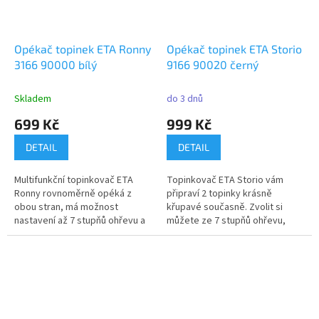
Opékač topinek ETA Ronny
Opékač topinek ETA Storio
3166 90000 bílý
9166 90020 černý
Skladem
do 3 dnů
699 Kč
999 Kč
DETAIL
DETAIL
Multifunkční topinkovač ETA
Topinkovač ETA Storio vám
Ronny rovnoměrně opéká z
připraví 2 topinky krásně
obou stran, má možnost
křupavé současně. Zvolit si
nastavení až 7 stupňů ohřevu a
můžete ze 7 stupňů ohřevu,
funkci...
disponuje...