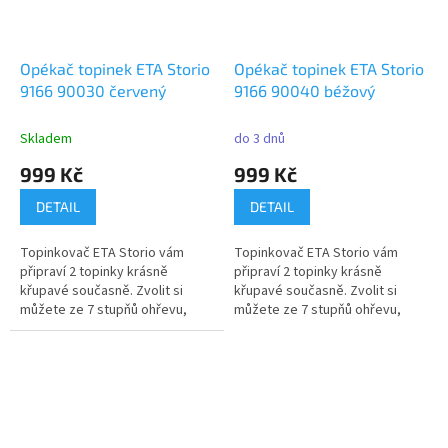
Opékač topinek ETA Storio
Opékač topinek ETA Storio
9166 90030 červený
9166 90040 béžový
Skladem
do 3 dnů
999 Kč
999 Kč
DETAIL
DETAIL
Topinkovač ETA Storio vám
Topinkovač ETA Storio vám
připraví 2 topinky krásně
připraví 2 topinky krásně
křupavé současně. Zvolit si
křupavé současně. Zvolit si
můžete ze 7 stupňů ohřevu,
můžete ze 7 stupňů ohřevu,
disponuje...
disponuje...