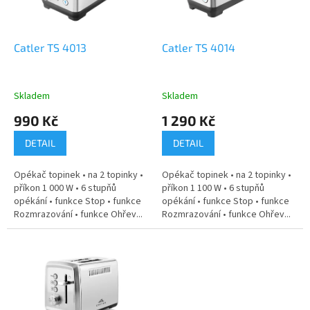
p
r
o
d
Catler TS 4013
Catler TS 4014
u
k
t
Skladem
Skladem
ů
990 Kč
1 290 Kč
DETAIL
DETAIL
Opékač topinek • na 2 topinky •
Opékač topinek • na 2 topinky •
příkon 1 000 W • 6 stupňů
příkon 1 100 W • 6 stupňů
opékání • funkce Stop • funkce
opékání • funkce Stop • funkce
Rozmrazování • funkce Ohřev...
Rozmrazování • funkce Ohřev...