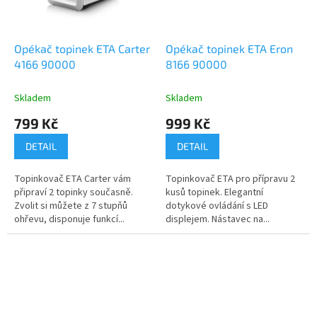
Opékač topinek ETA Carter
Opékač topinek ETA Eron
4166 90000
8166 90000
Skladem
Skladem
799 Kč
999 Kč
DETAIL
DETAIL
Topinkovač ETA Carter vám
Topinkovač ETA pro přípravu 2
připraví 2 topinky současně.
kusů topinek. Elegantní
Zvolit si můžete z 7 stupňů
dotykové ovládání s LED
ohřevu, disponuje funkcí...
displejem. Nástavec na...