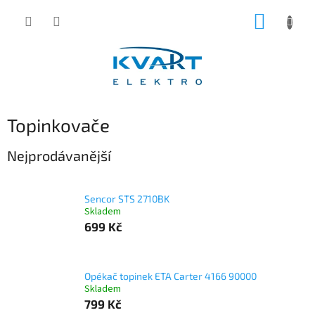
Přejít
NÁKUP
na
obsah
KOŠÍK
Topinkovače
Nejprodávanější
Sencor STS 2710BK
Skladem
699 Kč
Opékač topinek ETA Carter 4166 90000
Skladem
799 Kč