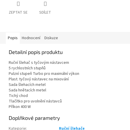
ZEPTAT SE
SDÍLET
Popis
Hodnocení
Diskuze
Detailní popis produktu
Ruční šlehač s tyčovým nástavcem
5 rychlostních stupňů
Pulzní stupeň Turbo pro maximální výkon
Plast. tyčový nástavec na mixování
Sada šlehacích metel
Sada hnětacích metel
Tichý chod
Tlačítko pro uvolnění nástavců
Příkon 400 W
Doplňkové parametry
Kategorie
:
Ruční šlehače