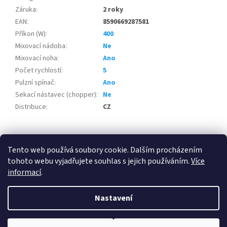
Záruka
:
2 roky
EAN
:
8590669287581
Příkon (W)
:
400
Mixovací nádoba
:
Ne
Mixovací noha
:
Ano
Počet rychlostí
:
5
Pulzní spínač
:
Ano
Sekací nástavec (chopper)
:
Ne
Distribuce
:
CZ
Z
á
Tento web používá soubory cookie. Dalším procházením
100 % zákazníků Heureka.cz nás doporučuje!
Zboží.cz
Firmy.cz
p
tohoto webu vyjadřujete souhlas s jejich používáním.
Více
a
informací
.
t
í
Nastavení
Vytvořil Shoptet