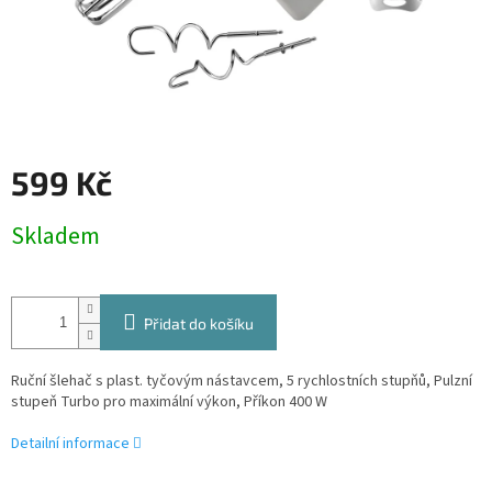
599 Kč
Měrná
Skladem
cena:
Přidat do košíku
Ruční šlehač s plast. tyčovým nástavcem, 5 rychlostních stupňů, Pulzní
stupeň Turbo pro maximální výkon, Příkon 400 W
Detailní informace