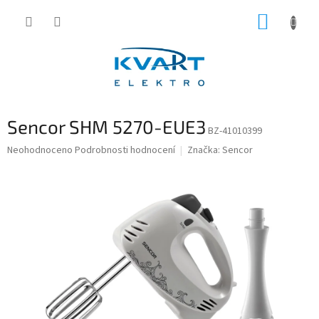
Přejít
NÁKUP
na
obsah
KOŠÍK
Sencor SHM 5270-EUE3
BZ-41010399
Průměrné
Neohodnoceno
Podrobnosti hodnocení
Značka:
Sencor
hodnocení
produktu
je
0,0
z
5
hvězdiček.