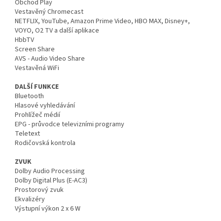
Obchod Play
Vestavěný Chromecast
NETFLIX, YouTube, Amazon Prime Video, HBO MAX, Disney+,
VOYO, O2 TV a další aplikace
HbbTV
Screen Share
AVS - Audio Video Share
Vestavěná WiFi
DALŠÍ FUNKCE
Bluetooth
Hlasové vyhledávání
Prohlížeč médií
EPG - průvodce televizními programy
Teletext
Rodičovská kontrola
ZVUK
Dolby Audio Processing
Dolby Digital Plus (E-AC3)
Prostorový zvuk
Ekvalizéry
Výstupní výkon 2 x 6 W