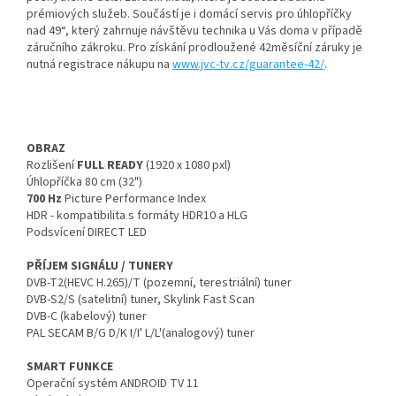
prémiových služeb. Součástí je i domácí servis pro úhlopříčky
nad 49“, který zahrnuje návštěvu technika u Vás doma v případě
záručního zákroku. Pro získání prodloužené 42měsíční záruky je
nutná registrace nákupu na
www.jvc-tv.cz/guarantee-42/
.
OBRAZ
Rozlišení
FULL READY
(1920 x 1080 pxl)
Úhlopříčka 80 cm (32")
700 Hz
Picture Performance Index
HDR - kompatibilita s formáty HDR10 a HLG
Podsvícení DIRECT LED
PŘÍJEM SIGNÁLU / TUNERY
DVB-T2(HEVC H.265)/T (pozemní, terestriální) tuner
DVB-S2/S (satelitní) tuner, Skylink Fast Scan
DVB-C (kabelový) tuner
PAL SECAM B/G D/K I/I' L/L'(analogový) tuner
SMART FUNKCE
Operační systém ANDROID TV 11