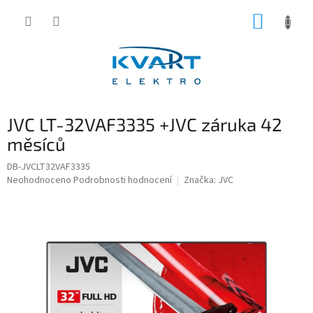
Přejít
NÁKUP
na
obsah
KOŠÍK
JVC LT-32VAF3335 +JVC záruka 42
měsíců
DB-JVCLT32VAF3335
Průměrné
Neohodnoceno
Podrobnosti hodnocení
Značka:
JVC
hodnocení
produktu
je
0,0
z
5
hvězdiček.