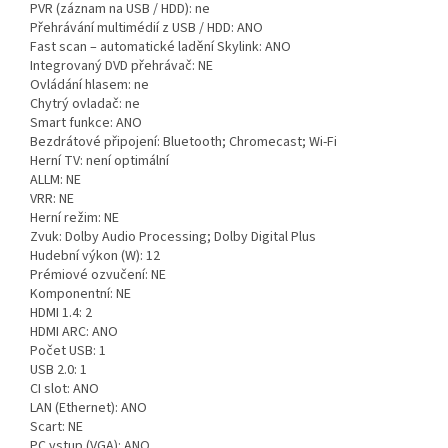
PVR (záznam na USB / HDD): ne
Přehrávání multimédií z USB / HDD: ANO
Fast scan – automatické ladění Skylink: ANO
Integrovaný DVD přehrávač: NE
Ovládání hlasem: ne
Chytrý ovladač: ne
Smart funkce: ANO
Bezdrátové připojení: Bluetooth; Chromecast; Wi-Fi
Herní TV: není optimální
ALLM: NE
VRR: NE
Herní režim: NE
Zvuk: Dolby Audio Processing; Dolby Digital Plus
Hudební výkon (W): 12
Prémiové ozvučení: NE
Komponentní: NE
HDMI 1.4: 2
HDMI ARC: ANO
Počet USB: 1
USB 2.0: 1
CI slot: ANO
LAN (Ethernet): ANO
Scart: NE
PC vstup (VGA): ANO