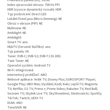
Frekvence panelu (Hz): 50/60
Index zpracování obrazu: 700 Hz PPI
HDR (vysoce dynamický rozsah): HDR
Typ podsvícení: Direct LED
Lokální řízení jasu (Micro Dimming): NE
Obraz v obraze (PIP): NE
Multiview: NE
Ambilight: NE
Ambilight:
Smart TV: ano
HbbTV (červené tlačítko): ano
Typ panelu: VA
Tuner: DVB-C; DVB-S2; DVB-T2 (H.265)
Twin Tuner: NE
Operační systém: Android TV
Wi-Fi: integrovaná
Internetový prohlížeč: ANO
Webové aplikace: Antik TV; Disney Plus; EUROSPORT Player;
Google Play; HBO Max; iVysílání; Kodi; Kuki; Lepší.TV; Magenta
TV; Netflix; O2 TV; Prima +; Prime Video; Rakuten TV; Red Bull;
Seznam TV; Skylink Live TV; SkyShowtime; Sledovani.tv; Spotify;
TikTok; Twitch; UEFA TV
DLNA: ANO
TimeShift: NE