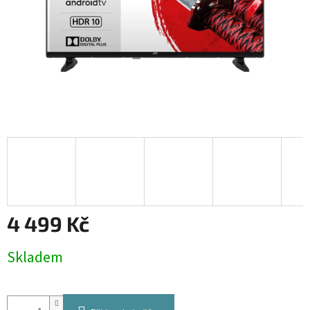
4 499 Kč
Měrná
Skladem
cena: