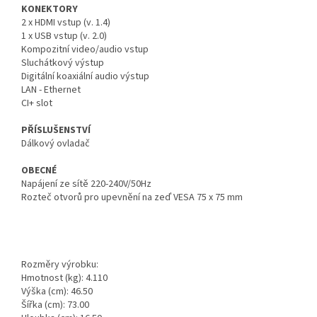
KONEKTORY
2 x HDMI vstup (v. 1.4)
1 x USB vstup (v. 2.0)
Kompozitní video/audio vstup
Sluchátkový výstup
Digitální koaxiální audio výstup
LAN - Ethernet
CI+ slot
PŘÍSLUŠENSTVÍ
Dálkový ovladač
OBECNÉ
Napájení ze sítě 220-240V/50Hz
Rozteč otvorů pro upevnění na zeď VESA 75 x 75 mm
Rozměry výrobku:
Hmotnost (kg): 4.110
Výška (cm): 46.50
Šířka (cm): 73.00