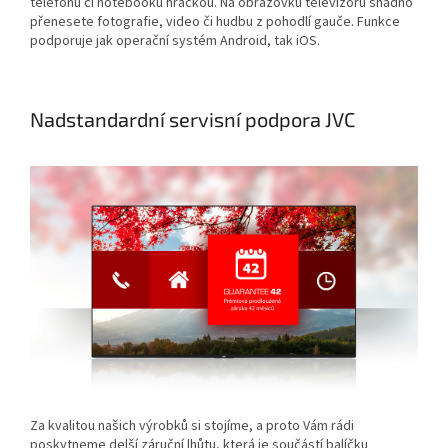
telefonu či notebooku hračkou. Na obrazovku televizoru snadno
přenesete fotografie, video či hudbu z pohodlí gauče. Funkce
podporuje jak operační systém Android, tak iOS.
Nadstandardní servisní podpora JVC
Za kvalitou našich výrobků si stojíme, a proto Vám rádi
poskytneme delší záruční lhůtu, která je součástí balíčku