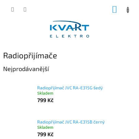
Přejít
NÁKUP
na
obsah
KOŠÍK
Radiopřijímače
Nejprodávanější
Radiopřijímač JVC RA-E315G šedý
Skladem
799 Kč
Radiopřijímač JVC RA-E315B černý
Skladem
799 Kč