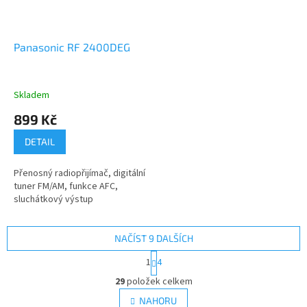
Panasonic RF 2400DEG
Skladem
899 Kč
DETAIL
Přenosný radiopřijímač, digitální
tuner FM/AM, funkce AFC,
sluchátkový výstup
NAČÍST 9 DALŠÍCH
S
1
4
t
O
r
29
položek celkem
v
á
l
NAHORU
n