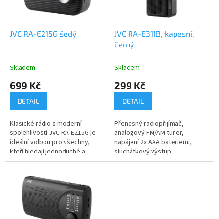
p
r
o
d
JVC RA-E215G šedý
JVC RA-E311B, kapesní,
u
černý
k
t
Skladem
Skladem
ů
699 Kč
299 Kč
DETAIL
DETAIL
Klasické rádio s moderní
Přenosný radiopřijímač,
spolehlivostí JVC RA-E215G je
analogový FM/AM tuner,
ideální volbou pro všechny,
napájení 2x AAA bateriemi,
kteří hledají jednoduché a...
sluchátkový výstup