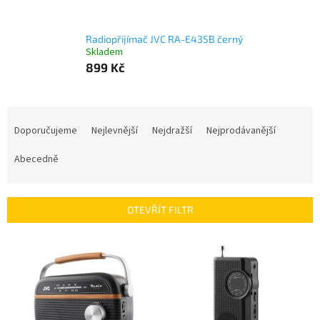
Radiopřijímač JVC RA-E435B černý
Skladem
899 Kč
Ř
a
Doporučujeme
Nejlevnější
Nejdražší
Nejprodávanější
z
e
Abecedně
n
í
p
OTEVŘÍT FILTR
r
o
V
d
ý
u
p
k
i
t
s
ů