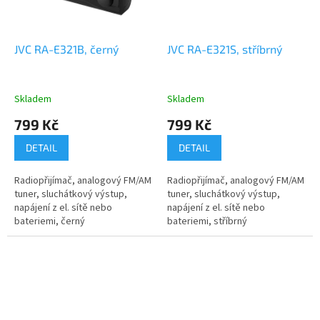
JVC RA-E321B, černý
JVC RA-E321S, stříbrný
Skladem
Skladem
799 Kč
799 Kč
DETAIL
DETAIL
Radiopřijímač, analogový FM/AM
Radiopřijímač, analogový FM/AM
tuner, sluchátkový výstup,
tuner, sluchátkový výstup,
napájení z el. sítě nebo
napájení z el. sítě nebo
bateriemi, černý
bateriemi, stříbrný