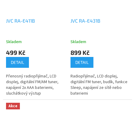
JVC RA-E411B
JVC RA-E431B
Skladem
Skladem
499 Kč
899 Kč
DETAIL
DETAIL
Přenosný radiopřijímač, LCD
Radiopřijímač, LCD displej,
displej, digitální FM/AM tuner,
digitální FM tuner, budík, funkce
napájení 2x AAA bateriemi,
Sleep, napájení ze sítě nebo
sluchátkový výstup
bateriemi
Akce