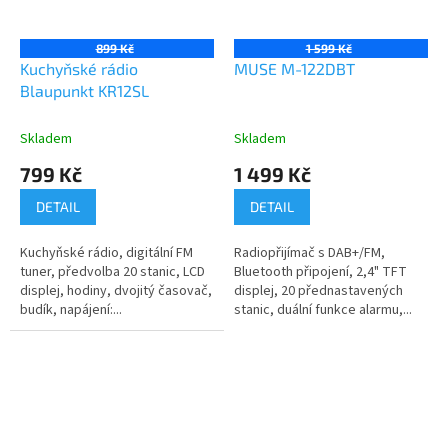
899 Kč
1 599 Kč
Kuchyňské rádio
MUSE M-122DBT
Blaupunkt KR12SL
Skladem
Skladem
799 Kč
1 499 Kč
DETAIL
DETAIL
Kuchyňské rádio, digitální FM
Radiopřijímač s DAB+/FM,
tuner, předvolba 20 stanic, LCD
Bluetooth připojení, 2,4" TFT
displej, hodiny, dvojitý časovač,
displej, 20 přednastavených
budík, napájení:...
stanic, duální funkce alarmu,...