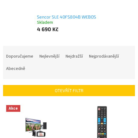
Sencor SLE 40FS804B WEBOS
Skladem
4 690 Kč
Ř
a
Doporučujeme
Nejlevnější
Nejdražší
Nejprodávanější
z
e
Abecedně
n
í
p
OTEVŘÍT FILTR
r
o
V
Akce
d
ý
u
p
k
i
t
s
ů