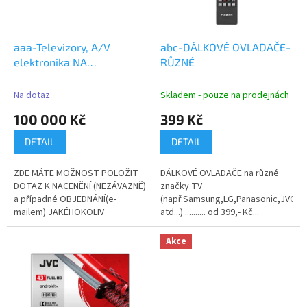
p
r
o
d
aaa-Televizory, A/V
abc-DÁLKOVÉ OVLADAČE-
u
elektronika NA
RŮZNÉ
k
OBJEDNÁVKU
t
Na dotaz
Skladem - pouze na prodejnách
ů
100 000 Kč
399 Kč
DETAIL
DETAIL
ZDE MÁTE MOŽNOST POLOŽIT
DÁLKOVÉ OVLADAČE na různé
DOTAZ K NACENĚNÍ (NEZÁVAZNĚ)
značky TV
a případné OBJEDNÁNÍ(e-
(např.Samsung,LG,Panasonic,JVC,G
mailem) JAKÉHOKOLIV
atd...) .......... od 399,- Kč...
TELEVIZORU,Audio a...
Akce