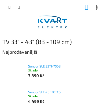
Přejít
NÁKUP
na
obsah
KOŠÍK
TV 33" - 43" (83 - 109 cm)
Nejprodávanější
Sencor SLE 32TH700B
Skladem
3 890 Kč
Sencor SLE 43F20TCS
Skladem
4 499 Kč