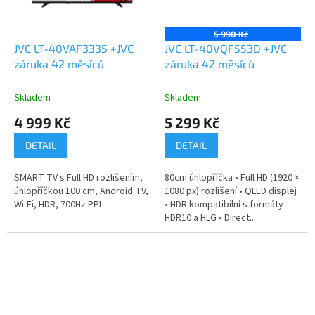
5 990 Kč
JVC LT-40VAF3335 +JVC
JVC LT-40VQF553D +JVC
záruka 42 měsíců
záruka 42 měsíců
Skladem
Skladem
4 999 Kč
5 299 Kč
DETAIL
DETAIL
SMART TV s Full HD rozlišením,
80cm úhlopříčka • Full HD (1920 ×
úhlopříčkou 100 cm, Android TV,
1080 px) rozlišení • QLED displej
Wi-Fi, HDR, 700Hz PPI
• HDR kompatibilní s formáty
HDR10 a HLG • Direct...