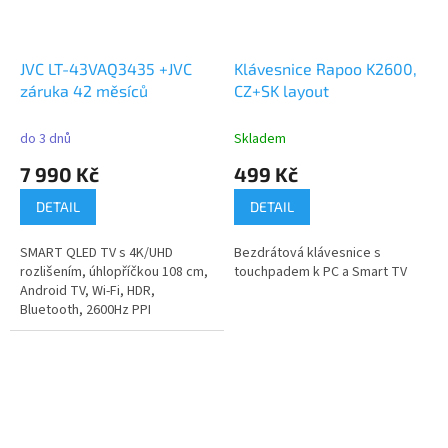
JVC LT-43VAQ3435 +JVC
Klávesnice Rapoo K2600,
záruka 42 měsíců
CZ+SK layout
do 3 dnů
Skladem
7 990 Kč
499 Kč
DETAIL
DETAIL
SMART QLED TV s 4K/UHD
Bezdrátová klávesnice s
rozlišením, úhlopříčkou 108 cm,
touchpadem k PC a Smart TV
Android TV, Wi-Fi, HDR,
Bluetooth, 2600Hz PPI