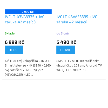
7 990 Kč
JVC LT-43VA3335 + JVC
JVC LT-43VAF3335 +JVC
záruka 42 měsíců
záruka 42 měsíců
Skladem
do 3 dnů
6 999 Kč
6 490 Kč
DETAIL
DETAIL
43" (108 cm) úhlopříčka • 4K UHD
SMART TV s Full HD rozlišením,
Smart televize • 4K (3840 × 2160
úhlopříčkou 108 cm, Android TV,
px) rozlišení • DVB-T2/C/S2
Wi-Fi, HDR, 700Hz PPI
(HEVC/H.265) • LED...