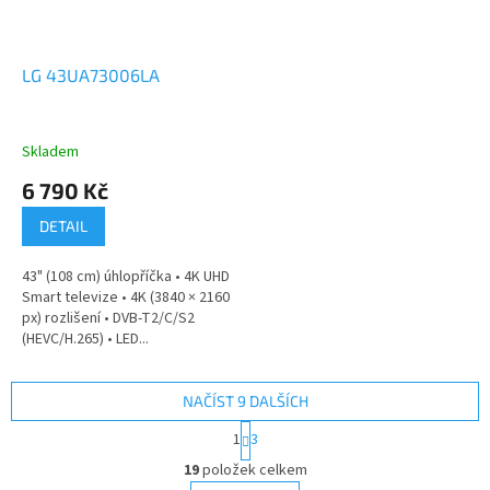
LG 43UA73006LA
Skladem
6 790 Kč
DETAIL
43" (108 cm) úhlopříčka • 4K UHD
Smart televize • 4K (3840 × 2160
px) rozlišení • DVB-T2/C/S2
(HEVC/H.265) • LED...
NAČÍST 9 DALŠÍCH
S
1
3
t
O
r
19
položek celkem
v
á