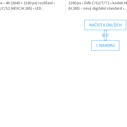
e • 4K (3840 × 2160 px) rozlišení •
2160 px • DVB-C/S2/T/T2 • kodek 
/C/S2 (HEVC/H.265) • LED...
(H.265) – nový digitální standard •...
NAČÍST 6 DALŠÍCH
S
1
2
O
t
r
v
NAHORU
á
l
n
á
k
d
o
a
v
c
á
í
n
p
í
r
v
k
y
v
ý
p
i