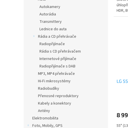
úhlopř
Autokamery
HDR, B
Autorádia
Transmittery
Lednice do auta
Rádia a CD přehrávače
Radiopřijímače
Rádia s CD přehrávačem
Internetové příjímače
Radiopřijímače s DAB
MP3, MP4 přehrávače
Hi-Fi mikrosystémy
LG 5
Radiobudíky
Přenosné reproduktory
Kabely a konektory
Antény
8 99
Elektromobilita
Foto, Mobily, GPS
55" (1