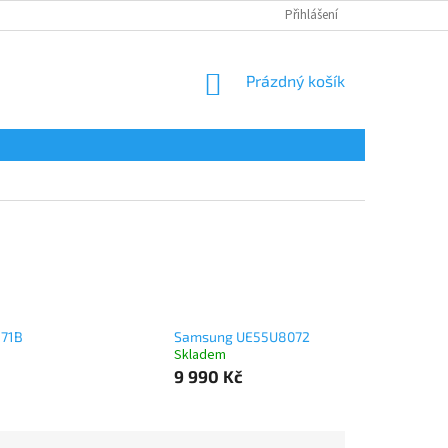
Přihlášení
NÁKUPNÍ
Prázdný košík
KOŠÍK
871B
Samsung UE55U8072
Skladem
9 990 Kč