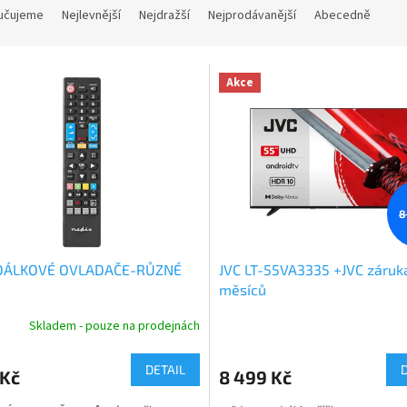
učujeme
Nejlevnější
Nejdražší
Nejprodávanější
Abecedně
Akce
8
DÁLKOVÉ OVLADAČE-RŮZNÉ
JVC LT-55VA3335 +JVC záruk
měsíců
Skladem - pouze na prodejnách
DETAIL
 Kč
8 499 Kč