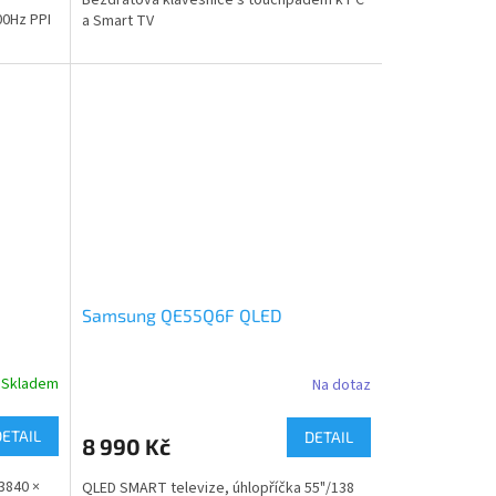
00Hz PPI
a Smart TV
Samsung QE55Q6F QLED
Skladem
Na dotaz
DETAIL
DETAIL
8 990 Kč
 3840 ×
QLED SMART televize, úhlopříčka 55"/138