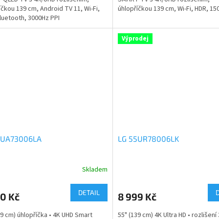
íčkou 139 cm, Android TV 11, Wi-Fi,
úhlopříčkou 139 cm, Wi-Fi, HDR, 15
luetooth, 3000Hz PPI
Výprodej
5UA73006LA
LG 55UR78006LK
Skladem
DETAIL
0 Kč
8 999 Kč
39 cm) úhlopříčka • 4K UHD Smart
55" (139 cm) 4K Ultra HD • rozlišení