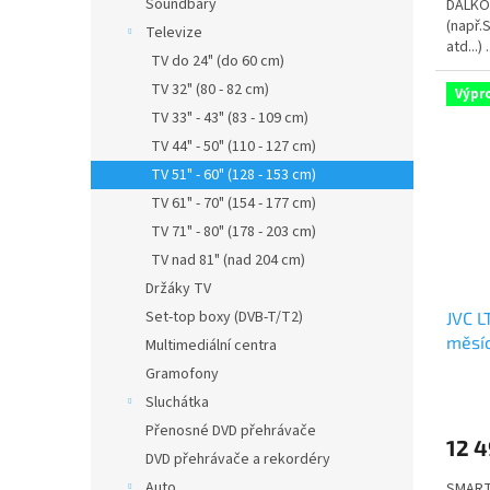
Soundbary
DÁLKO
(např.
Televize
atd...) .
TV do 24" (do 60 cm)
TV 32" (80 - 82 cm)
Výpr
TV 33" - 43" (83 - 109 cm)
TV 44" - 50" (110 - 127 cm)
TV 51" - 60" (128 - 153 cm)
TV 61" - 70" (154 - 177 cm)
TV 71" - 80" (178 - 203 cm)
TV nad 81" (nad 204 cm)
Držáky TV
Set-top boxy (DVB-T/T2)
JVC L
měsí
Multimediální centra
Gramofony
Sluchátka
Přenosné DVD přehrávače
12 4
DVD přehrávače a rekordéry
Auto
SMART 