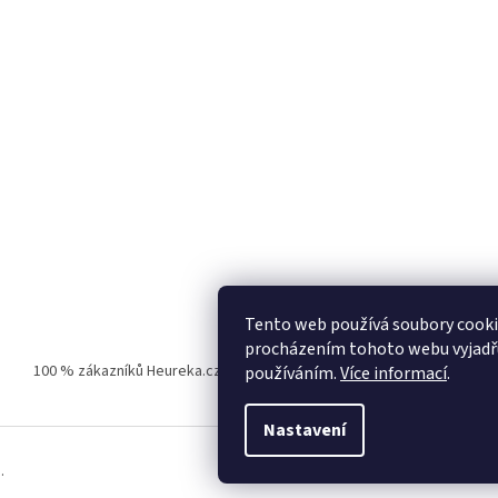
Tento web používá soubory cooki
procházením tohoto webu vyjadřuj
100 % zákazníků Heureka.cz nás doporučuje!
Zboží.cz
Firmy.cz
používáním.
Více informací
.
Nastavení
.