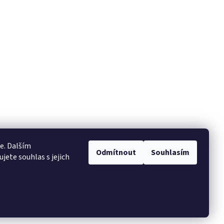
e. Dalším
Odmítnout
Souhlasím
ete souhlas s jejich
Vytvořil Shoptet