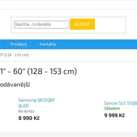
HLEDAT
Prodejny
Kontakty
0" (128 - 153 cm)
1" - 60" (128 - 153 cm)
odávanější
Samsung QE55Q6F
Sencor SLE 55Q
QLED
Skladem
Na dotaz
9 999 Kč
8 990 Kč