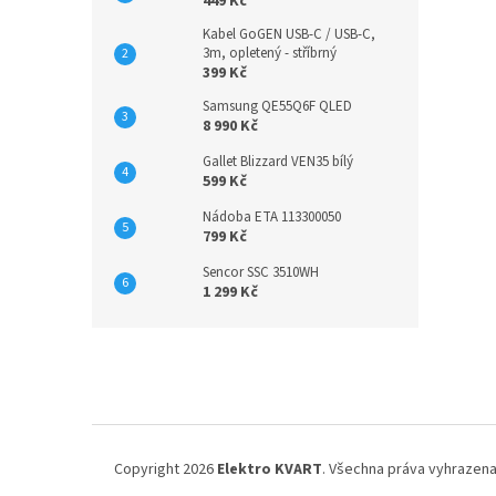
449 Kč
Kabel GoGEN USB-C / USB-C,
3m, opletený - stříbrný
399 Kč
Samsung QE55Q6F QLED
8 990 Kč
Gallet Blizzard VEN35 bílý
599 Kč
Nádoba ETA 113300050
799 Kč
Sencor SSC 3510WH
1 299 Kč
Z
á
p
a
t
í
Copyright 2026
Elektro KVART
. Všechna práva vyhrazena