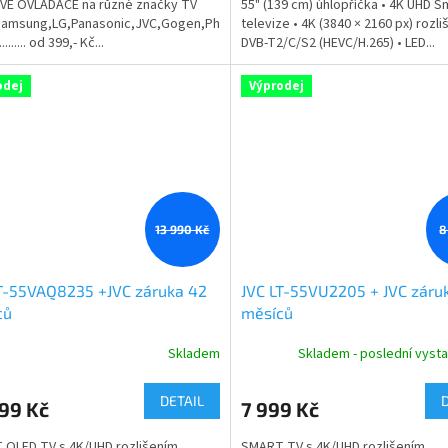
VÉ OVLADAČE na různé značky TV
55" (139 cm) úhlopříčka • 4K UHD S
Samsung,LG,Panasonic,JVC,Gogen,Philips,Sony
televize • 4K (3840 × 2160 px) rozliš
......... od 399,- Kč...
DVB-T2/C/S2 (HEVC/H.265) • LED...
odej
Výprodej
13 990 Kč
8
T-55VAQ8235 +JVC záruka 42
JVC LT-55VU2205 + JVC záru
ců
měsíců
Skladem
Skladem - poslední vyst
DETAIL
99 Kč
7 999 Kč
QLED TV s 4K/UHD rozlišením,
SMART TV s 4K/UHD rozlišením,