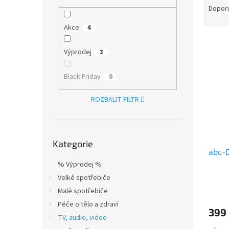
n
a
Dopor
e
z
l
Akce
4
e
V
n
ý
í
Výprodej
3
p
p
i
r
Black Friday
0
s
o
p
d
ROZBALIT FILTR
r
u
o
k
d
t
Přeskočit
u
ů
Kategorie
kategorie
abc-
k
t
% Výprodej %
ů
Velké spotřebiče
Malé spotřebiče
Péče o tělo a zdraví
399
TV, audio, video