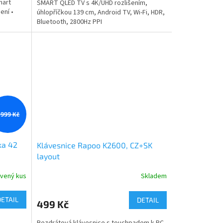
mart
SMART QLED TV s 4K/UHD rozlišením,
ení •
úhlopříčkou 139 cm, Android TV, Wi-Fi, HDR,
Bluetooth, 2800Hz PPI
 999 Kč
ka 42
Klávesnice Rapoo K2600, CZ+SK
layout
avený kus
Skladem
DETAIL
DETAIL
499 Kč
Bezdrátová klávesnice s touchpadem k PC