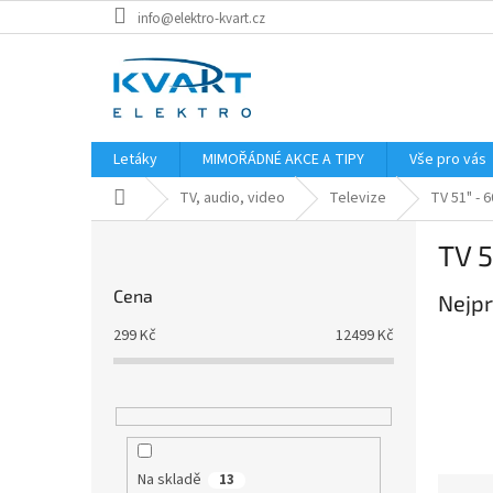
Přejít
info@elektro-kvart.cz
na
obsah
Letáky
MIMOŘÁDNÉ AKCE A TIPY
Vše pro vás
Domů
TV, audio, video
Televize
TV 51" - 6
P
TV 5
o
s
Cena
Nejpr
t
r
299
Kč
12499
Kč
a
n
n
í
p
a
Na skladě
13
Ř