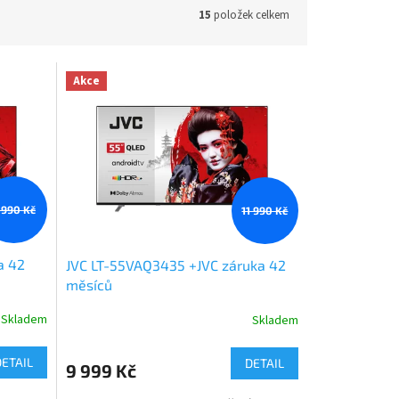
15
položek celkem
Akce
 990 Kč
11 990 Kč
a 42
JVC LT-55VAQ3435 +JVC záruka 42
měsíců
Skladem
Skladem
DETAIL
DETAIL
9 999 Kč