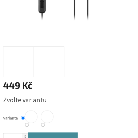
449 Kč
Měrná
Zvolte variantu
cena:
Varianta