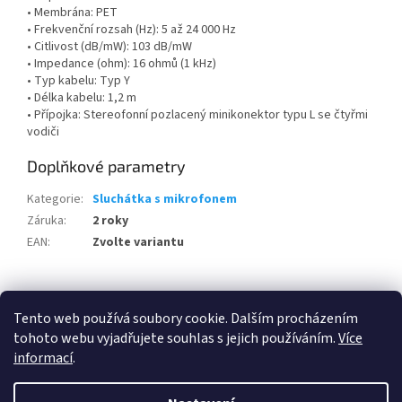
• Membrána: PET
• Frekvenční rozsah (Hz): 5 až 24 000 Hz
• Citlivost (dB/mW): 103 dB/mW
• Impedance (ohm): 16 ohmů (1 kHz)
• Typ kabelu: Typ Y
• Délka kabelu: 1,2 m
• Přípojka: Stereofonní pozlacený minikonektor typu L se čtyřmi
vodiči
Doplňkové parametry
Kategorie
:
Sluchátka s mikrofonem
Záruka
:
2 roky
EAN
:
Zvolte variantu
Z
á
Tento web používá soubory cookie. Dalším procházením
100 % zákazníků Heureka.cz nás doporučuje!
Zboží.cz
Firmy.cz
p
tohoto webu vyjadřujete souhlas s jejich používáním.
Více
a
informací
.
t
í