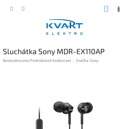
Přejít
NÁKUP
na
obsah
KOŠÍK
Sluchátka Sony MDR-EX110AP
Průměrné
Neohodnoceno
Podrobnosti hodnocení
Značka:
Sony
hodnocení
produktu
je
0,0
z
5
hvězdiček.