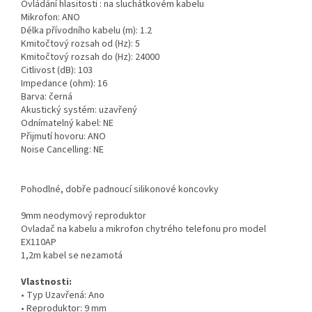
Ovládání hlasitosti : na sluchátkovém kabelu
Mikrofon: ANO
Délka přívodního kabelu (m): 1.2
Kmitočtový rozsah od (Hz): 5
Kmitočtový rozsah do (Hz): 24000
Citlivost (dB): 103
Impedance (ohm): 16
Barva: černá
Akustický systém: uzavřený
Odnímatelný kabel: NE
Přijmutí hovoru: ANO
Noise Cancelling: NE
Pohodlné, dobře padnoucí silikonové koncovky
9mm neodymový reproduktor
Ovladač na kabelu a mikrofon chytrého telefonu pro model
EX110AP
1,2m kabel se nezamotá
Vlastnosti:
• Typ Uzavřená: Ano
• Reproduktor: 9 mm