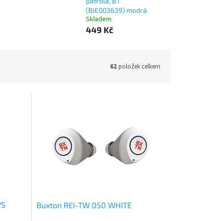
patrola, BT
(BIE003639) modrá
Skladem
449 Kč
62
položek celkem
WS
Buxton REI-TW 050 WHITE