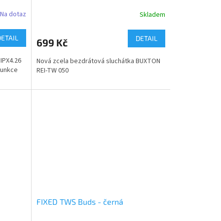
Na dotaz
Skladem
DETAIL
DETAIL
699 Kč
 IPX4.26
Nová zcela bezdrátová sluchátka BUXTON
.Funkce
REI-TW 050
FIXED TWS Buds - černá