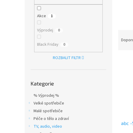
n
e
l
Akce
1
Výprodej
0
Ř
a
Dopor
Black Friday
0
z
e
ROZBALIT FILTR
V
n
ý
í
p
p
Přeskočit
i
r
Kategorie
kategorie
s
o
p
d
% Výprodej %
r
u
Velké spotřebiče
o
k
d
t
Malé spotřebiče
u
ů
Péče o tělo a zdraví
abc 
k
TV, audio, video
t