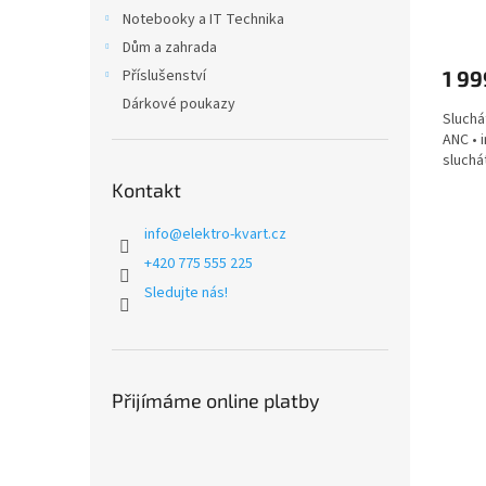
Notebooky a IT Technika
Dům a zahrada
Příslušenství
1 99
Dárkové poukazy
Sluchá
ANC • 
sluchát
Kontakt
info
@
elektro-kvart.cz
+420 775 555 225
Sledujte nás!
Přijímáme online platby