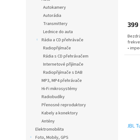
Autokamery
Autorádia
Transmittery
399
Lednice do auta
Bezdrá
Rádia a CD přehrávače
frekve
Radiopřijímače
• impe
Rádia s CD přehrávačem
Internetové příjímače
Radiopřijímače s DAB
MP3, MP4 přehrávače
Hi-Fi mikrosystémy
Radiobudíky
Přenosné reproduktory
Kabely a konektory
Antény
JBL T
Elektromobilita
Foto, Mobily, GPS