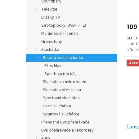
Soundbary
ů
Televize
Držáky TV
Set-top boxy (DVB-T/T2)
109
Multimediální centra
SLUCHÁ
Gramofony
...od 
Sluchátka
a Doln
Bezdrátová sluchátka
Akce
Přes hlavu
Špuntová (do uší)
Sluchátka s mikrofonem
Sluchátka přes hlavu
Sportovní sluchátka
Herní sluchátka
Špuntová sluchátka
Přenosné DVD přehrávače
Cany
DVD přehrávače a rekordéry
Auto