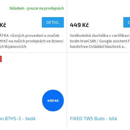
Skladem - pouze na prodejnách
DETAIL
 Kč
449 Kč
TKA -různých provedení a značek
Voděodolná sluchátka v certifikaci
109 Kč-na našich prodejnách ve Bzenci
hodin hraní.SIRI / Google asistent
ích Bojanovicích
handsfree.Ovládání hlasitosti a...
499 Kč
on BTHS-3 - šedá
FIXED TWS Buds - bílá