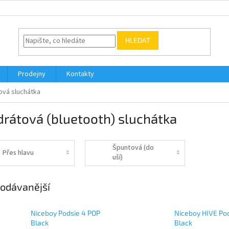
HLEDAT
Prodejny
Kontakty
ová sluchátka
rátová (bluetooth) sluchátka
Špuntová (do
Přes hlavu
uší)
odávanější
Niceboy Podsie 4 POP
Niceboy HIVE Po
Black
Black