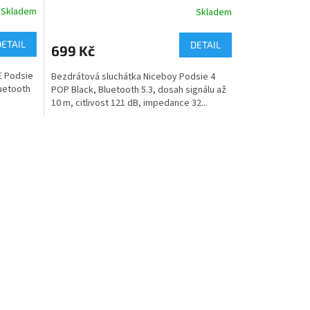
Skladem
Skladem
DETAIL
DETAIL
699 Kč
E Podsie
Bezdrátová sluchátka Niceboy Podsie 4
luetooth
POP Black, Bluetooth 5.3, dosah signálu až
10 m, citlivost 121 dB, impedance 32...