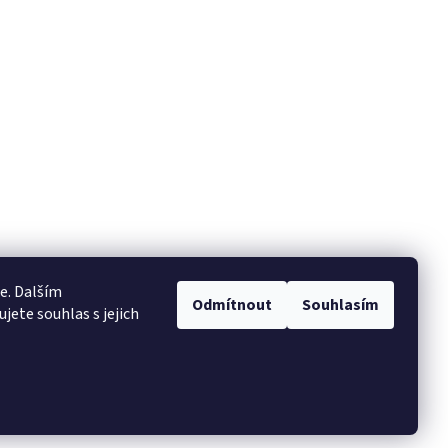
e. Dalším
Odmítnout
Souhlasím
ete souhlas s jejich
Vytvořil Shoptet