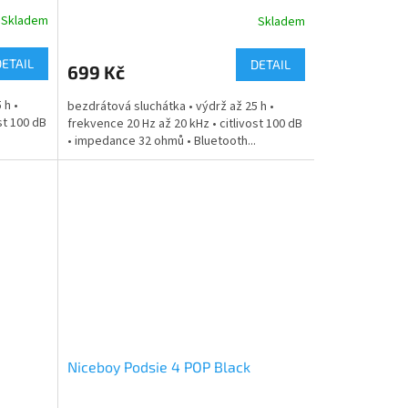
Skladem
Skladem
DETAIL
DETAIL
699 Kč
 h •
bezdrátová sluchátka • výdrž až 25 h •
st 100 dB
frekvence 20 Hz až 20 kHz • citlivost 100 dB
• impedance 32 ohmů • Bluetooth...
Niceboy Podsie 4 POP Black