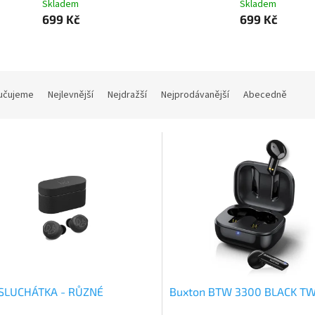
Skladem
Skladem
699 Kč
699 Kč
učujeme
Nejlevnější
Nejdražší
Nejprodávanější
Abecedně
-SLUCHÁTKA - RŮZNÉ
Buxton BTW 3300 BLACK T