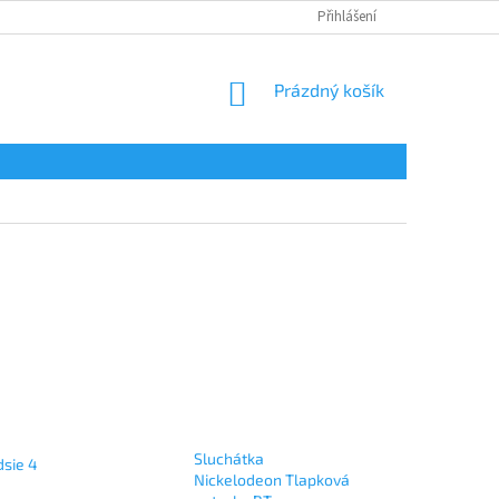
Přihlášení
NÁKUPNÍ
Prázdný košík
KOŠÍK
Sluchátka
dsie 4
Nickelodeon Tlapková