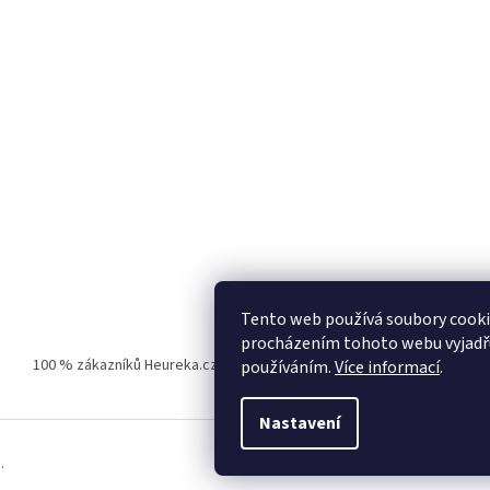
Tento web používá soubory cooki
procházením tohoto webu vyjadřuj
100 % zákazníků Heureka.cz nás doporučuje!
Zboží.cz
Firmy.cz
používáním.
Více informací
.
Nastavení
.