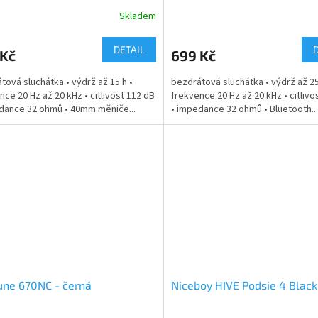
Skladem
DETAIL
 Kč
699 Kč
tová sluchátka • výdrž až 15 h •
bezdrátová sluchátka • výdrž až 25
nce 20 Hz až 20 kHz • citlivost 112 dB
frekvence 20 Hz až 20 kHz • citlivo
dance 32 ohmů • 40mm měniče...
• impedance 32 ohmů • Bluetooth...
une 670NC - černá
Niceboy HIVE Podsie 4 Black