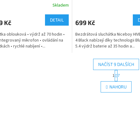
Skladem
DETAIL
9 Kč
699 Kč
tka oblouková • výdrž až 70 hodin •
Bezdrátová sluchátka Niceboy HIV
integrovaný mikrofon • ovládání na
4 Black nabízejí díky technologii B
kách • rychlé nabíjení •...
5.4 výdrž baterie až 35 hodin a...
NAČÍST 9 DALŠÍCH
S
1
7
O
t
r
v
NAHORU
á
l
n
á
k
d
o
a
v
c
á
í
n
p
í
r
v