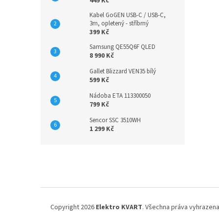
449 Kč
Kabel GoGEN USB-C / USB-C,
3m, opletený - stříbrný
399 Kč
Samsung QE55Q6F QLED
8 990 Kč
Gallet Blizzard VEN35 bílý
599 Kč
Nádoba ETA 113300050
799 Kč
Sencor SSC 3510WH
1 299 Kč
Z
á
p
a
t
í
Copyright 2026
Elektro KVART
. Všechna práva vyhrazena