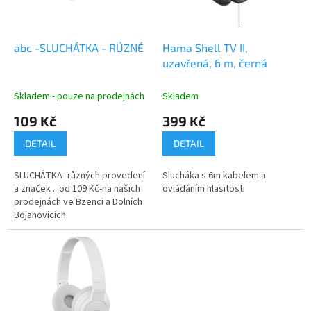
p
r
o
d
abc -SLUCHÁTKA - RŮZNÉ
Hama Shell TV II,
u
uzavřená, 6 m, černá
k
t
Skladem - pouze na prodejnách
Skladem
ů
109 Kč
399 Kč
DETAIL
DETAIL
SLUCHÁTKA -různých provedení
Slucháka s 6m kabelem a
a značek ...od 109 Kč-na našich
ovládáním hlasitosti
prodejnách ve Bzenci a Dolních
Bojanovicích