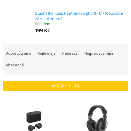
Sluchátka Koss Featherweight KPH/7 (doživotní
záruka) zelená
Skladem
199 Kč
Ř
a
Doporučujeme
Nejlevnější
Nejdražší
Nejprodávanější
z
e
Abecedně
n
í
p
OTEVŘÍT FILTR
r
o
V
d
ý
u
p
k
i
t
s
ů