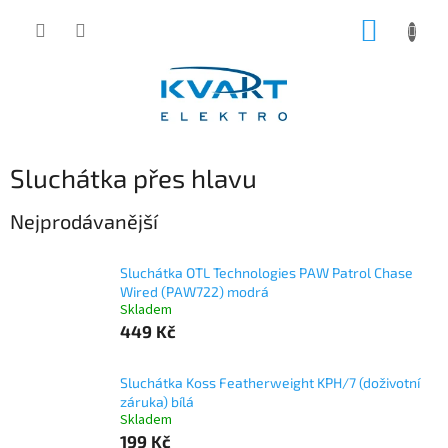
Přejít
NÁKUP
na
obsah
KOŠÍK
Sluchátka přes hlavu
Nejprodávanější
Sluchátka OTL Technologies PAW Patrol Chase
Wired (PAW722) modrá
Skladem
449 Kč
Sluchátka Koss Featherweight KPH/7 (doživotní
záruka) bílá
Skladem
199 Kč