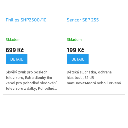
Philips SHP2500/10
Sencor SEP 255
Skladem
Skladem
699 Kč
199 Kč
DETAIL
DETAIL
Skvělý zvuk pro poslech
Dětská sluchátka, ochrana
televizoru, Extra dlouhý 6m
hlasitosti, 85 dB
kabel pro pohodlné sledování
max.Barva:Modrá nebo Červená
televizoru z dálky, Pohodlné...