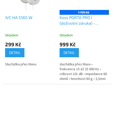
1 199 Kč
JVC HA S180 W
Koss PORTA PRO I
(doživotní záruka) -
černá/stříbrná
Skladem
Skladem
299 Kč
999 Kč
DETAIL
DETAIL
Sluchátka přes hlavu
sluchátka přes hlavu •
frekvence 15 až 25 000 Hz •
citlivost 101 dB • impedance 60
ohmů • hmotnost 80 g • 3,5mm
Jack...