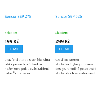
Sencor SEP 275
Sencor SEP 626
Skladem
Skladem
199 Kč
299 Kč
DETAIL
DETAIL
Uzavřená stereo sluchátka.Ultra
Uzavřená stereo
lehké provedení.Pohodlné
sluchátka.Stylový moderní
koženkové polstrování.Stříbrná
design.Pohodlné polstrování
nebo Černá barva.
sluchátek a hlavového mostu.