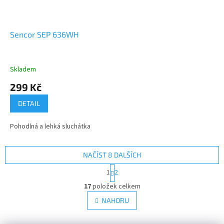
Sencor SEP 636WH
Skladem
299 Kč
DETAIL
Pohodlná a lehká sluchátka
NAČÍST 8 DALŠÍCH
S
1
2
t
O
r
17
položek celkem
v
á
l
NAHORU
n
á
k
d
o