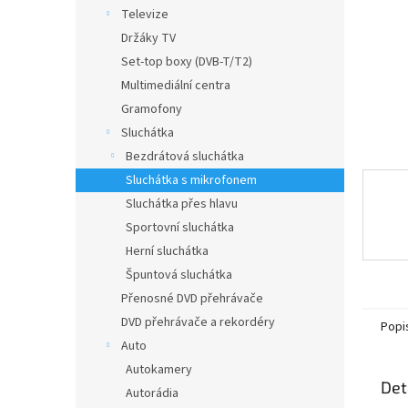
n
Televize
e
Držáky TV
l
Set-top boxy (DVB-T/T2)
Multimediální centra
Gramofony
Sluchátka
Bezdrátová sluchátka
Sluchátka s mikrofonem
Sluchátka přes hlavu
Sportovní sluchátka
Herní sluchátka
Špuntová sluchátka
Přenosné DVD přehrávače
DVD přehrávače a rekordéry
Popi
Auto
Autokamery
Det
Autorádia