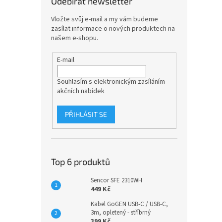
Odebírat newsletter
Vložte svůj e-mail a my vám budeme
zasílat informace o nových produktech na
našem e-shopu.
E-mail
Souhlasím s elektronickým zasíláním
akčních nabídek
PŘIHLÁSIT SE
Top 6 produktů
Sencor SFE 2310WH
449 Kč
Kabel GoGEN USB-C / USB-C,
3m, opletený - stříbrný
399 Kč