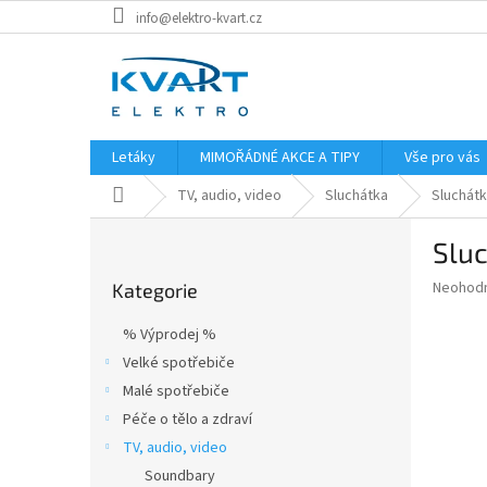
Přejít
info@elektro-kvart.cz
na
obsah
Letáky
MIMOŘÁDNÉ AKCE A TIPY
Vše pro vás
Domů
TV, audio, video
Sluchátka
Sluchát
P
Slu
o
Přeskočit
s
Průměr
Neohod
Kategorie
kategorie
t
hodnoce
r
produkt
% Výprodej %
a
je
Velké spotřebiče
0,0
n
z
Malé spotřebiče
n
5
í
Péče o tělo a zdraví
hvězdič
p
TV, audio, video
a
Soundbary