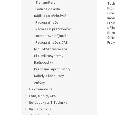
Transmittery
Tech
Prům
Lednice do auta
Citli
Rádia a CD přehrávače
Impe
Radiopřijímače
Frek
Délk
Rádia s CD přehrávačem
Rozm
Internetové příjímače
Citli
Radiopřijímače s DAB
Frek
MP3, MP4 přehrávače
Hi-Fi mikrosystémy
Radiobudíky
Přenosné reproduktory
Kabely a konektory
Antény
Elektromobilita
Foto, Mobily, GPS
Notebooky a IT Technika
Dům a zahrada