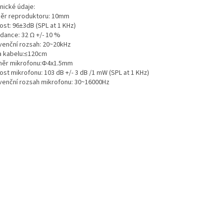
nické údaje:
ěr reproduktoru: 10mm
vost: 96±3dB (SPL at 1 KHz)
dance: 32 Ω +/- 10 %
venční rozsah: 20~20kHz
a kabelu:≤120cm
ěr mikrofonu:Ф4x1.5mm
vost mikrofonu: 103 dB +/- 3 dB /1 mW (SPL at 1 KHz)
venční rozsah mikrofonu: 30~16000Hz