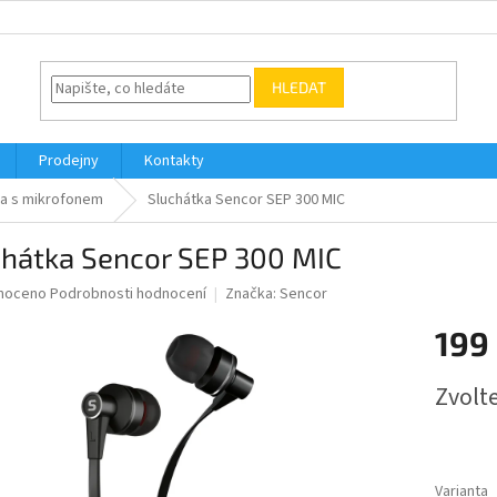
HLEDAT
Prodejny
Kontakty
ka s mikrofonem
Sluchátka Sencor SEP 300 MIC
chátka Sencor SEP 300 MIC
né
noceno
Podrobnosti hodnocení
Značka:
Sencor
ní
199
u
Měrná
Zvolt
cena:
ek.
Varianta