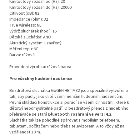
Kmitočtový rozsah od (Hz): 20
Kmitočtový rozsah do (Hz): 20000
Citlivost (dB): 82
Impedance (ohm): 32
True wireless: NE
Výdrž sluchátek (hod.): 15
Dětská sluchátka: ANO
Akustický systém: uzavřený
Měření tepu: NE
Barva: růžová
Provedení výrobku: růžová barva
Pro všechny hudební nadšence
Bezdrátová sluchátka GoGEN HBTM32 jsou speciálně vytvořena
tak, aby padly jako ulité všem menším hudebním nadšencům.
Pevná skládací konstrukce si poradí se všemi činnostmi, které k
dětství neodmyslitelně patří. O bezdrátový přenos z hudebního
přehrávače se stará
Bluetooth rozhraní ve verzi 4.2
.
Sluchátka tak lze pohodlně spárovat s mobilním telefonem,
tabletem, počítačem nebo třeba televizorem. A to vždy až na
vzdálenost 10 m.