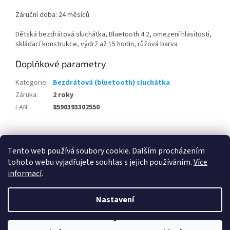
Záruční doba: 24 měsíců
Dětská bezdrátová sluchátka, Bluetooth 4.2, omezení hlasitosti,
skládací konstrukce, výdrž až 15 hodin, růžová barva
Doplňkové parametry
Kategorie
:
Bezdrátová (bluetooth) sluchátka
Záruka
:
2 roky
EAN
:
8590393302550
Z
á
Tento web používá soubory cookie. Dalším procházením
100 % zákazníků Heureka.cz nás doporučuje!
Zboží.cz
Firmy.cz
p
tohoto webu vyjadřujete souhlas s jejich používáním.
Více
a
informací
.
t
í
Nastavení
Vytvořil Shoptet