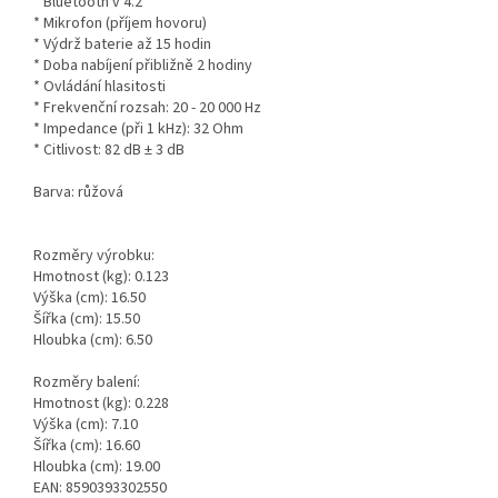
* Bluetooth v 4.2
* Mikrofon (příjem hovoru)
* Výdrž baterie až 15 hodin
* Doba nabíjení přibližně 2 hodiny
* Ovládání hlasitosti
* Frekvenční rozsah: 20 - 20 000 Hz
* Impedance (při 1 kHz): 32 Ohm
* Citlivost: 82 dB ± 3 dB
Barva: růžová
Rozměry výrobku:
Hmotnost (kg): 0.123
Výška (cm): 16.50
Šířka (cm): 15.50
Hloubka (cm): 6.50
Rozměry balení:
Hmotnost (kg): 0.228
Výška (cm): 7.10
Šířka (cm): 16.60
Hloubka (cm): 19.00
EAN: 8590393302550