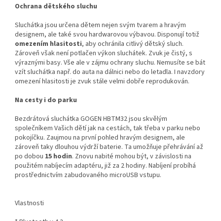
Ochrana dětského sluchu
Sluchátka jsou určena dětem nejen svým tvarem a hravým
designem, ale také svou hardwarovou výbavou. Disponují totiž
omezením hlasitosti
, aby ochránila citlivý dětský sluch.
Zároveň však není potlačen výkon sluchátek. Zvuk je čistý, s
výraznými basy. Vše ale v zájmu ochrany sluchu. Nemusíte se bát
vzít sluchátka např. do auta na dálnici nebo do letadla. I navzdory
omezení hlasitosti je zvuk stále velmi dobře reprodukován.
Na cesty i do parku
Bezdrátová sluchátka GOGEN HBTM32 jsou skvělým
společníkem Vašich dětí jak na cestách, tak třeba v parku nebo
pokojíčku. Zaujmou na první pohled hravým designem, ale
zároveň taky dlouhou výdrží baterie. Ta umožňuje přehrávání až
po dobou
15 hodin
. Znovu nabité mohou být, v závislosti na
použitém nabíjecím adaptéru, již za 2 hodiny. Nabíjení probíhá
prostřednictvím zabudovaného microUSB vstupu.
Vlastnosti