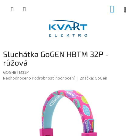
Přejít
NÁKUP
na
obsah
KOŠÍK
Sluchátka GoGEN HBTM 32P -
růžová
GOGHBTM32P
Průměrné
Neohodnoceno
Podrobnosti hodnocení
Značka:
GoGen
hodnocení
produktu
je
0,0
z
5
hvězdiček.