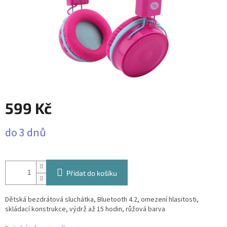
599 Kč
Měrná
do 3 dnů
cena:
Přidat do košíku
Dětská bezdrátová sluchátka, Bluetooth 4.2, omezení hlasitosti,
skládací konstrukce, výdrž až 15 hodin, růžová barva