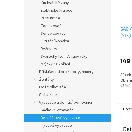
Kuchyňské váhy
Elektrické kráječe
Parní hrnce
Topinkovače
SÁČK
Sendvičovače
(5ks)
Filtrační konvice
Rýžovary
Svářečky fólií, Vákuovačky
149
Mlýnky na koření
Příslušenstí pro roboty, mixéry
Sáček 
Žehličky
Objem 
sáčků +
Odžmolkovače
Šicí stroje
Vysavače a domácí pomocníci
Popi
Sáčkové vysavače
Bezsáčkové vysavače
Tyčové vysavače
Det