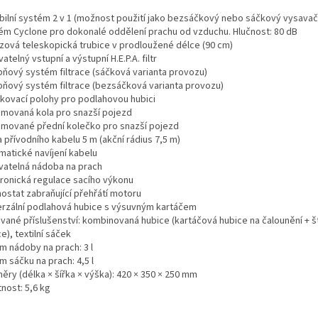
abilní systém 2 v 1 (možnost použití jako bezsáčkový nebo sáčkový vysavač
ém Cyclone pro dokonalé oddělení prachu od vzduchu. Hlučnost: 80 dB
zová teleskopická trubice v prodloužené délce (90 cm)
telný vstupní a výstupní H.E.P.A. filtr
pňový systém filtrace (sáčková varianta provozu)
pňový systém filtrace (bezsáčková varianta provozu)
rkovací polohy pro podlahovou hubici
movaná kola pro snazší pojezd
mované přední kolečko pro snazší pojezd
 přívodního kabelu 5 m (akční rádius 7,5 m)
matické navíjení kabelu
atelná nádoba na prach
tronická regulace sacího výkonu
ostat zabraňující přehřátí motoru
erzální podlahová hubice s výsuvným kartáčem
vané příslušenství: kombinovaná hubice (kartáčová hubice na čalounění + 
e), textilní sáček
m nádoby na prach: 3 l
 sáčku na prach: 4,5 l
ěry (délka × šířka × výška): 420 × 350 × 250 mm
nost: 5,6 kg