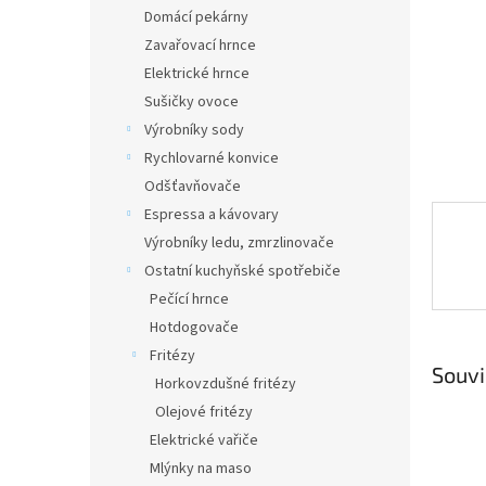
n
Domácí pekárny
e
Zavařovací hrnce
l
Elektrické hrnce
Sušičky ovoce
Výrobníky sody
Rychlovarné konvice
Odšťavňovače
Espressa a kávovary
Výrobníky ledu, zmrzlinovače
Ostatní kuchyňské spotřebiče
Pečící hrnce
Hotdogovače
Fritézy
Souvi
Horkovzdušné fritézy
Olejové fritézy
Elektrické vařiče
Mlýnky na maso