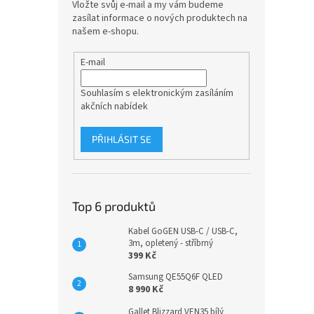
Vložte svůj e-mail a my vám budeme
zasílat informace o nových produktech na
našem e-shopu.
E-mail
Souhlasím s elektronickým zasíláním
akčních nabídek
PŘIHLÁSIT SE
Top 6 produktů
Kabel GoGEN USB-C / USB-C,
3m, opletený - stříbrný
399 Kč
Samsung QE55Q6F QLED
8 990 Kč
Gallet Blizzard VEN35 bílý