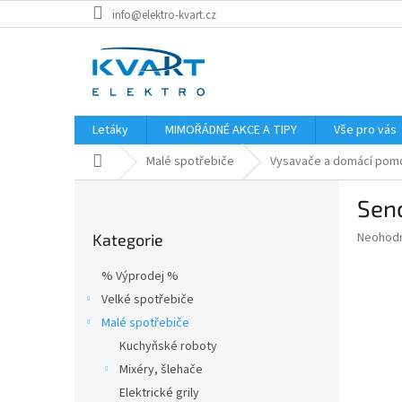
Přejít
info@elektro-kvart.cz
na
obsah
Letáky
MIMOŘÁDNÉ AKCE A TIPY
Vše pro vás
Domů
Malé spotřebiče
Vysavače a domácí pomo
P
Sen
o
Přeskočit
s
Průměr
Neohod
Kategorie
kategorie
t
hodnoce
r
produkt
% Výprodej %
a
je
Velké spotřebiče
0,0
n
z
Malé spotřebiče
n
5
í
Kuchyňské roboty
hvězdič
p
Mixéry, šlehače
a
Elektrické grily