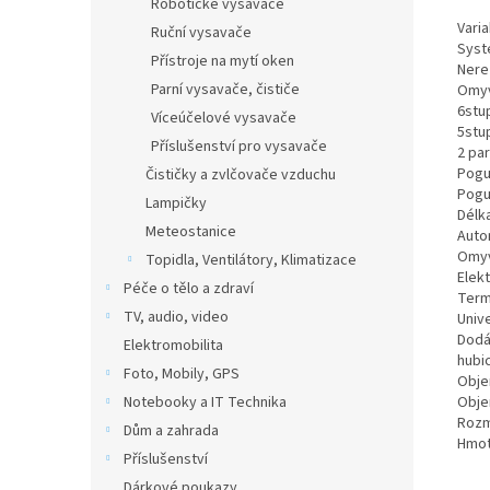
Robotické vysavače
Vari
Ruční vysavače
Syst
Přístroje na mytí oken
Nere
Parní vysavače, čističe
Omyva
6stu
Víceúčelové vysavače
5stu
Příslušenství pro vysavače
2 pa
Pogu
Čističky a zvlčovače vzduchu
Pogu
Lampičky
Délka
Meteostanice
Auto
Omyv
Topidla, Ventilátory, Klimatizace
Elek
Péče o tělo a zdraví
Term
TV, audio, video
Univ
Dodá
Elektromobilita
hubic
Foto, Mobily, GPS
Obje
Objem
Notebooky a IT Technika
Rozm
Dům a zahrada
Hmot
Příslušenství
Dárkové poukazy