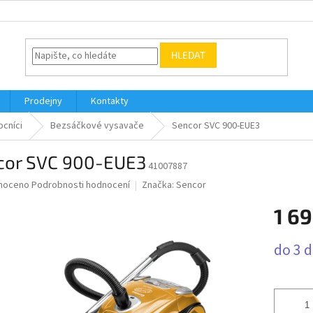
HLEDAT
Prodejny
Kontakty
cníci
Bezsáčkové vysavače
Sencor SVC 900-EUE3
cor SVC 900-EUE3
41007887
né
noceno
Podrobnosti hodnocení
Značka:
Sencor
ní
1 69
u
Měrná
do 3 
cena:
ek.