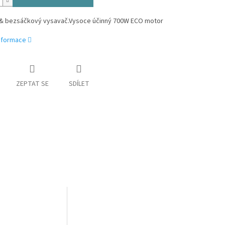
& bezsáčkový vysavač.Vysoce účinný 700W ECO motor
informace
ZEPTAT SE
SDÍLET