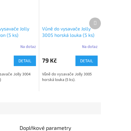
Další
produkt
vysavače Jolly
Vůně do vysavače Jolly
on (5 ks)
3005 horská louka (5 ks)
Na dotaz
Na dotaz
79 Kč
DETAIL
DETAIL
savače Jolly 3004
Vůně do vysavače Jolly 3005
)
horská louka (5 ks).
Doplňkové parametry