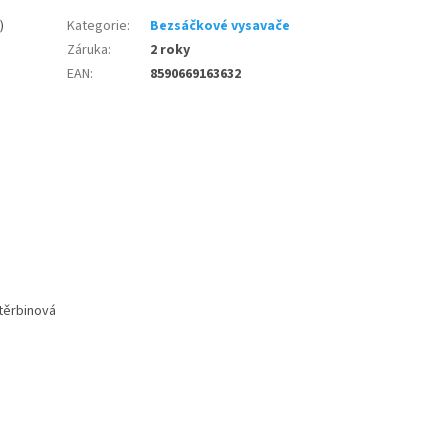
)
Kategorie
:
Bezsáčkové vysavače
Záruka
:
2 roky
EAN
:
8590669163632
štěrbinová