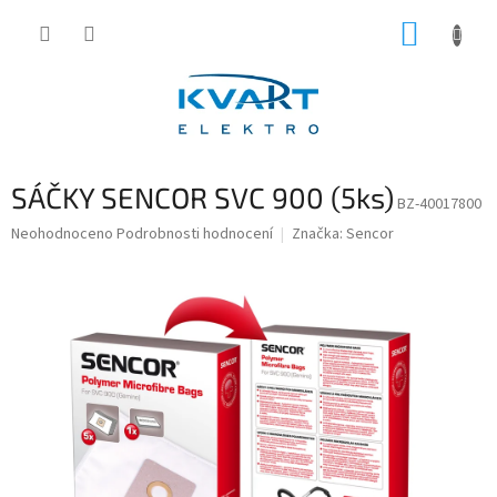
Přejít
NÁKUP
na
obsah
KOŠÍK
SÁČKY SENCOR SVC 900 (5ks)
BZ-40017800
Průměrné
Neohodnoceno
Podrobnosti hodnocení
Značka:
Sencor
hodnocení
produktu
je
0,0
z
5
hvězdiček.