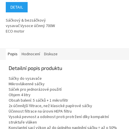
DETAIL
Sáčkový & bezsáčkový
vysavač.Vysoce účinný 700W
ECO motor
Popis
Hodnocení
Diskuze
Detailní popis produktu
Sáčky do vysavače
Mikrovlákenné sáčky
Sáček pro jednorázové použití
Objem 4 litry
Obsah balení: 5 sáčků + 1 mikrofiltr
2x účinnější filtrace, než klasické papírové sáčky
Účinnost filtrace na úrovni HEPA filtru
Vysoká pevnost a odolnost proti protržení díky kompaktní
struktuře vláken
Konstantní sací výkon až do úplného naplnění sáčku = až o 50%