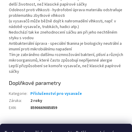
delší životnost, než klasické papírové sáčky
Odolnost proti vlhkosti - hydrofobní úprava materiálu odstraňuje
problematiku zbytkové vlhkosti
(u vysavačů může běžně dojít k nahromadění vlhkosti, např. v
nádobě vysavače, trubkách, hadici atp.)
Nedochází tak ke znehodnocení sáčku ani při jeho nechtěném
styku s vodou
Antibakteriální úprava - speciální tkanina je biologicky neutrální a
imunní proti mikrobiálnímu napadení
Tím je zabráněno dalšímu rozmnožování bakterií, plísní a různých
mikroorganismů, které často způsobují nepříjemné alergie
Lepší přizpůsobení se komoře vysavače, než klasické papírové
sáčky
Doplňkové parametry
Kategorie
:
Příslušenství pro vysavače
Záruka
:
2 roky
EAN
:
8590669085859
Z
á