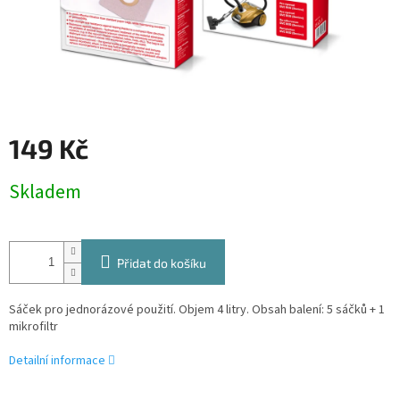
149 Kč
Měrná
Skladem
cena:
Přidat do košíku
Sáček pro jednorázové použití. Objem 4 litry. Obsah balení: 5 sáčků + 1
mikrofiltr
Detailní informace