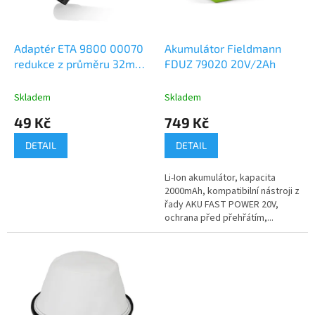
p
r
o
d
Adaptér ETA 9800 00070
Akumulátor Fieldmann
u
redukce z průměru 32mm
FDUZ 79020 20V/2Ah
k
na 35mm
t
Skladem
Skladem
ů
49 Kč
749 Kč
DETAIL
DETAIL
Li-Ion akumulátor, kapacita
2000mAh, kompatibilní nástroji z
řady AKU FAST POWER 20V,
ochrana před přehřátím,...