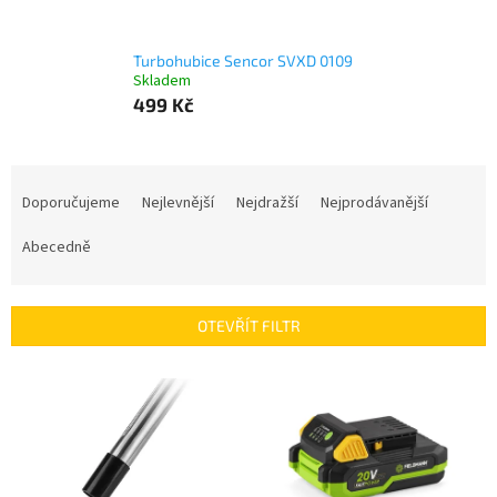
Turbohubice Sencor SVXD 0109
Skladem
499 Kč
Ř
a
Doporučujeme
Nejlevnější
Nejdražší
Nejprodávanější
z
e
Abecedně
n
í
p
OTEVŘÍT FILTR
r
o
V
d
ý
u
p
k
i
t
s
ů