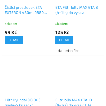
Čistící prostředek ETA
ETA Filtr Jolly MAX ETA 8
EXTERON 480ml 9880
(4+1ks) do vysav.
40060
Skladem
Skladem
99 Kč
125 Kč
DETAIL
DETAIL
* 4ks + mikrofiltr
Filtr Hyundai DB 003
Filtr Jolly MAX ETA 10
(sada-5 ks sáčků,
(4+1ks) do vysav. ETA