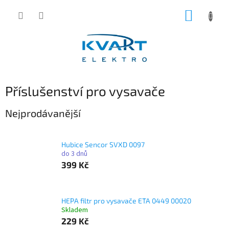
Přejít
NÁKUP
na
obsah
KOŠÍK
Příslušenství pro vysavače
Nejprodávanější
Hubice Sencor SVXD 0097
do 3 dnů
399 Kč
HEPA filtr pro vysavače ETA 0449 00020
Skladem
229 Kč