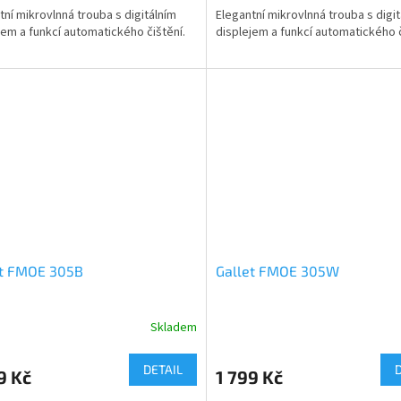
tní mikrovlnná trouba s digitálním
Elegantní mikrovlnná trouba s digi
jem a funkcí automatického čištění.
displejem a funkcí automatického č
et FMOE 305B
Gallet FMOE 305W
Skladem
DETAIL
9 Kč
1 799 Kč