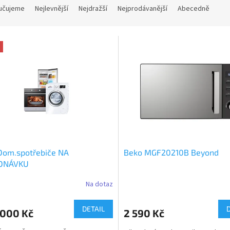
učujeme
Nejlevnější
Nejdražší
Nejprodávanější
Abecedně
Dom.spotřebiče NA
Beko MGF20210B Beyond
DNÁVKU
Na dotaz
DETAIL
 000 Kč
2 590 Kč