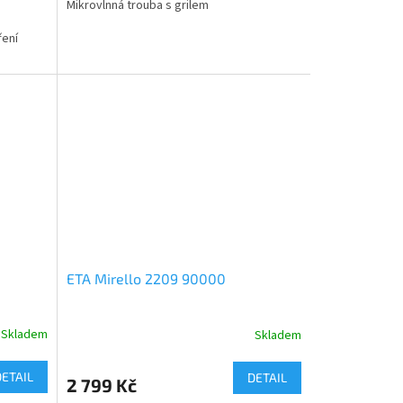
Mikrovlnná trouba s grilem
ření
ETA Mirello 2209 90000
Skladem
Skladem
DETAIL
DETAIL
2 799 Kč