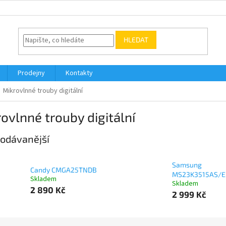
HLEDAT
Prodejny
Kontakty
Mikrovlnné trouby digitální
ovlnné trouby digitální
odávanější
Samsung
Candy CMGA25TNDB
MS23K3515AS/E
Skladem
Skladem
2 890 Kč
2 999 Kč