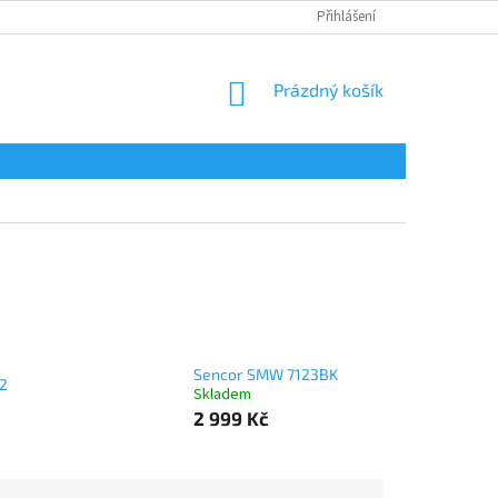
Přihlášení
NÁKUPNÍ
Prázdný košík
KOŠÍK
Sencor SMW 7123BK
2
Skladem
2 999 Kč