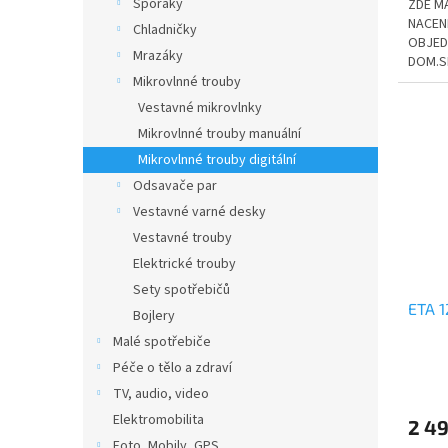
Sporáky
ZDE M
NACENĚ
Chladničky
OBJED
Mrazáky
DOM.SP
Mikrovlnné trouby
Vestavné mikrovlnky
Mikrovlnné trouby manuální
Mikrovlnné trouby digitální
Odsavače par
Vestavné varné desky
Vestavné trouby
Elektrické trouby
Sety spotřebičů
ETA 
Bojlery
Malé spotřebiče
Péče o tělo a zdraví
TV, audio, video
Elektromobilita
2 49
Foto, Mobily, GPS