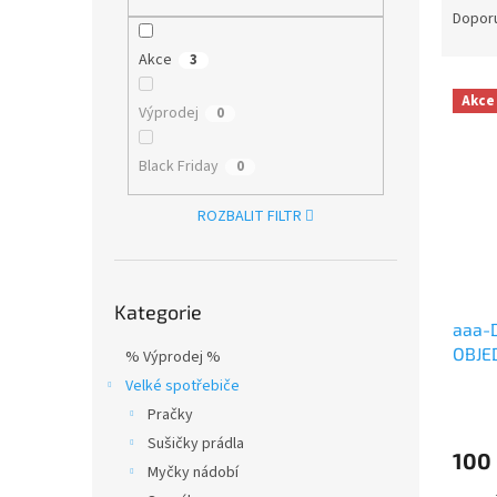
n
a
Dopor
e
z
l
Akce
3
e
V
n
Akce
ý
í
Výprodej
0
p
p
i
r
Black Friday
0
s
o
p
d
ROZBALIT FILTR
r
u
o
k
d
t
Přeskočit
u
ů
Kategorie
kategorie
aaa-
k
OBJE
t
% Výprodej %
ů
Velké spotřebiče
Pračky
Sušičky prádla
100
Myčky nádobí