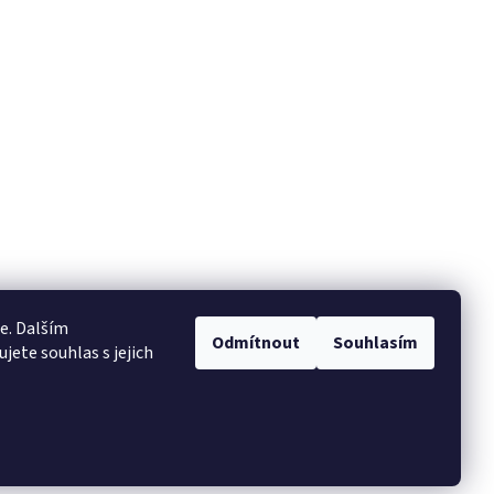
e. Dalším
Odmítnout
Souhlasím
ete souhlas s jejich
Vytvořil Shoptet