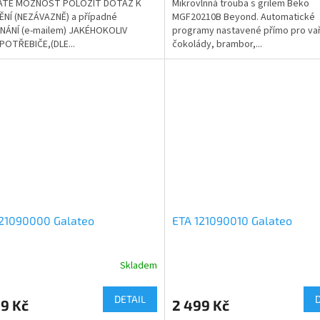
ÁTE MOŽNOST POLOŽIT DOTAZ K
Mikrovlnná trouba s grilem Beko
NÍ (NEZÁVAZNĚ) a případné
MGF20210B Beyond. Automatické
NÁNÍ (e-mailem) JAKÉHOKOLIV
programy nastavené přímo pro va
OTŘEBIČE,(DLE...
čokolády, brambor,...
121090000 Galateo
ETA 121090010 Galateo
Skladem
DETAIL
9 Kč
2 499 Kč