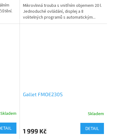
tálním
Mikrovlnná trouba s vnitřním objemem 20 l.
ištění.
Jednoduché ovládání, displej a 8
volitelných programů s automatickým...
Gallet FMOE230S
Skladem
Skladem
DETAIL
DETAIL
1 999 Kč