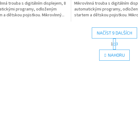
lnná trouba s digitálním displejem, 8
Mikrovlnná trouba s digitálním disp
atickými programy, odloženým
automatickými programy, odlože
m a dětskou pojistkou. Mikrovlnný...
startem a dětskou pojistkou. Mikro
NAČÍST 9 DALŠÍCH
S
1
3
O
t
r
v
NAHORU
á
l
n
á
k
d
o
a
v
c
á
í
n
p
í
r
v
k
y
v
ý
p