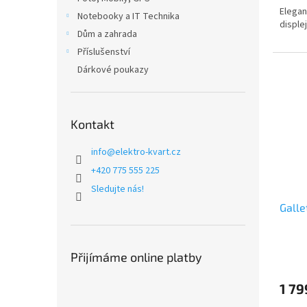
Elegan
Notebooky a IT Technika
disple
Dům a zahrada
Příslušenství
Dárkové poukazy
Kontakt
info
@
elektro-kvart.cz
+420 775 555 225
Sledujte nás!
Gall
Přijímáme online platby
1 79