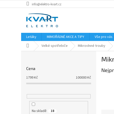
Přejít
info@elektro-kvart.cz
na
obsah
Letáky
MIMOŘÁDNÉ AKCE A TIPY
Vše pro vás
Domů
Velké spotřebiče
Mikrovlnné trouby
P
Mikr
o
s
Cena
Nejpr
t
r
1799
Kč
100000
Kč
a
n
n
í
p
a
Na skladě
18
Ř