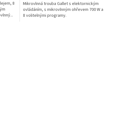
lejem, 8
Mikrovlnná trouba Gallet s elektornickým
ným
ovládáním, s mikrovlnným ohřevem 700 W a
vlnný...
8 volitelnými programy.