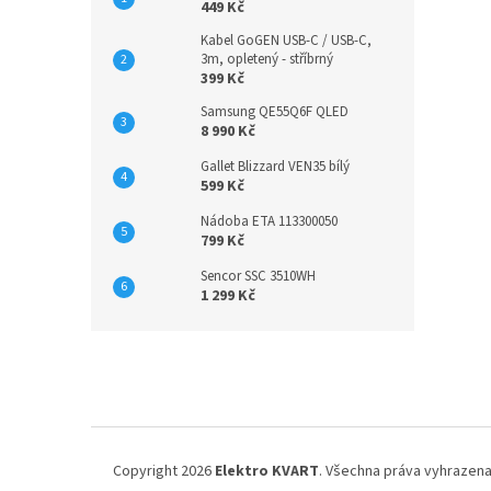
449 Kč
Kabel GoGEN USB-C / USB-C,
3m, opletený - stříbrný
399 Kč
Samsung QE55Q6F QLED
8 990 Kč
Gallet Blizzard VEN35 bílý
599 Kč
Nádoba ETA 113300050
799 Kč
Sencor SSC 3510WH
1 299 Kč
Z
á
p
a
t
í
Copyright 2026
Elektro KVART
. Všechna práva vyhrazena