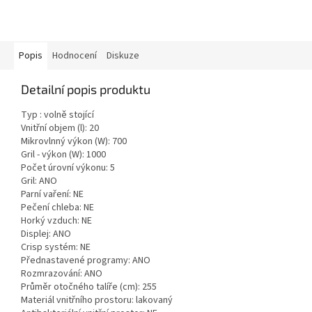
Popis
Hodnocení
Diskuze
Detailní popis produktu
Typ : volně stojící
Vnitřní objem (l): 20
Mikrovlnný výkon (W): 700
Gril - výkon (W): 1000
Počet úrovní výkonu: 5
Gril: ANO
Parní vaření: NE
Pečení chleba: NE
Horký vzduch: NE
Displej: ANO
Crisp systém: NE
Přednastavené programy: ANO
Rozmrazování: ANO
Průměr otočného talíře (cm): 255
Materiál vnitřního prostoru: lakovaný