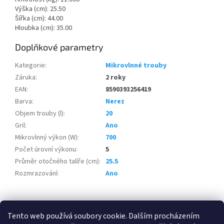
Výška (cm): 25.50
Šířka (cm): 44.00
Hloubka (cm): 35.00
Doplňkové parametry
Kategorie
:
Mikrovlnné trouby
Záruka
:
2 roky
EAN
:
8590393256419
Barva
:
Nerez
Objem trouby (l)
:
20
Gril
:
Ano
Mikrovlnný výkon (W)
:
700
Počet úrovní výkonu
:
5
Průměr otočného talíře (cm)
:
25.5
Rozmrazování
:
Ano
Z
á
Tento web používá soubory cookie. Dalším procházením
100 % zákazníků Heureka.cz nás doporučuje!
Zboží.cz
Firmy.cz