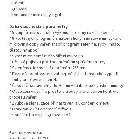
- vaření
- grilování
- kombinace mikrovlny + gril
Další vlastnosti a parametry
* 5 stupňů mikrovlnného výkonu, 2 režimy rozmrazování
* 8 volitelných programů s automatickým nastavením výkonu
mikrovln a doby vaření (např. program zelenina, ryby, maso,
těstoviny apod.)
* Systém rovnoměrného šíření mikrovln
* Dětská pojistka proti nechtěnému spuštění trouby
* Skleněný otočný talíř o průměru 255 mm
* Bezpečnostní systém zabezpečující automatické vypnutí
trouby při otevření dvířek
* Časovač nastavitelný do 95 min + funkce kuchyňské minutky
* Osvětlení vnitřního prostoru trouby pro snadnou kontrolu
procesu vaření
* Zvuková signalizace při nastavení a ukončení ohřevu
* Otevírání dvířek pomocí držadla
* Součástí balení je i grilovací rošt
Rozměry výrobku:
Hmotnost (kg): 11.060