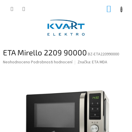
Přejít
NÁKUP
na
obsah
KOŠÍK
ETA Mirello 2209 90000
BZ-ETA220990000
Průměrné
Neohodnoceno
Podrobnosti hodnocení
Značka:
ETA MDA
hodnocení
produktu
je
0,0
z
5
hvězdiček.