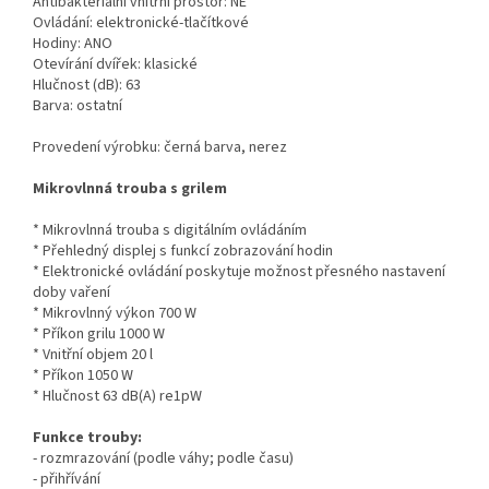
Antibakteriální vnitřní prostor: NE
Ovládání: elektronické-tlačítkové
Hodiny: ANO
Otevírání dvířek: klasické
Hlučnost (dB): 63
Barva: ostatní
Provedení výrobku: černá barva, nerez
Mikrovlnná trouba s grilem
* Mikrovlnná trouba s digitálním ovládáním
* Přehledný displej s funkcí zobrazování hodin
* Elektronické ovládání poskytuje možnost přesného nastavení
doby vaření
* Mikrovlnný výkon 700 W
* Příkon grilu 1000 W
* Vnitřní objem 20 l
* Příkon 1050 W
* Hlučnost 63 dB(A) re1pW
Funkce trouby:
- rozmrazování (podle váhy; podle času)
- přihřívání