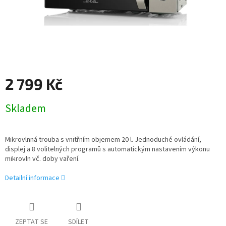
2 799 Kč
Měrná
Skladem
cena:
Mikrovlnná trouba s vnitřním objemem 20 l. Jednoduché ovládání,
displej a 8 volitelných programů s automatickým nastavením výkonu
mikrovln vč. doby vaření.
Detailní informace
ZEPTAT SE
SDÍLET