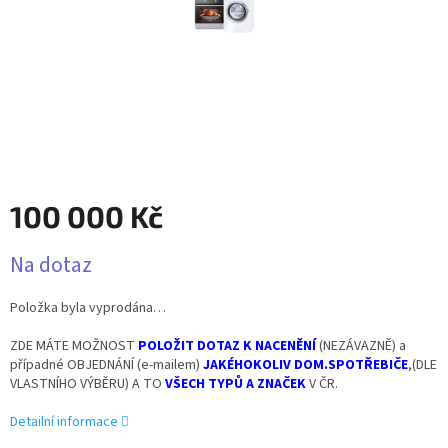
100 000 Kč
Měrná
Na dotaz
cena:
Položka byla vyprodána…
ZDE MÁTE MOŽNOST
POLOŽIT DOTAZ
K NACENĚNÍ
(NEZÁVAZNĚ) a
případné OBJEDNÁNÍ (e-mailem)
J
AKÉHOKOLIV
DOM.SPOTŘEBIČE
,(DLE
VLASTNÍHO VÝBĚRU) A TO
VŠECH TYPŮ A ZNAČEK
V ČR.
Detailní informace