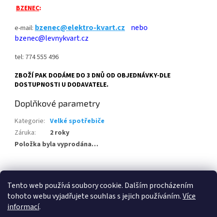
BZENEC
:
bzenec@elektro-kvart.cz
nebo
e-mail:
bzenec@levnykvart.cz
tel: 774 555 496
ZBOŽÍ PAK DODÁME DO 3 DNŮ OD OBJEDNÁVKY-DLE
DOSTUPNOSTI U DODAVATELE.
Doplňkové parametry
Kategorie
:
Velké spotřebiče
Záruka
:
2 roky
Položka byla vyprodána…
Z
á
Tento web používá soubory cookie. Dalším procházením
100 % zákazníků Heureka.cz nás doporučuje!
Zboží.cz
Firmy.cz
p
tohoto webu vyjadřujete souhlas s jejich používáním.
Více
a
informací
.
t