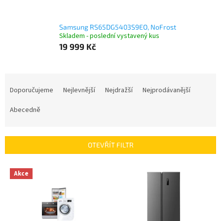
Samsung RS65DG5403S9EO, NoFrost
Skladem - poslední vystavený kus
19 999 Kč
Ř
a
Doporučujeme
Nejlevnější
Nejdražší
Nejprodávanější
z
e
Abecedně
n
í
p
OTEVŘÍT FILTR
r
o
V
Akce
d
ý
u
p
k
i
t
s
ů