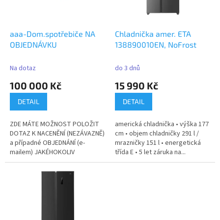
p
r
o
d
aaa-Dom.spotřebiče NA
Chladnička amer. ETA
u
OBJEDNÁVKU
138890010EN, NoFrost
k
t
Na dotaz
do 3 dnů
ů
100 000 Kč
15 990 Kč
DETAIL
DETAIL
ZDE MÁTE MOŽNOST POLOŽIT
americká chladnička • výška 177
DOTAZ K NACENĚNÍ (NEZÁVAZNĚ)
cm • objem chladničky 291 l /
a případné OBJEDNÁNÍ (e-
mrazničky 151 l • energetická
mailem) JAKÉHOKOLIV
třída E • 5 let záruka na...
DOM.SPOTŘEBIČE,(DLE...