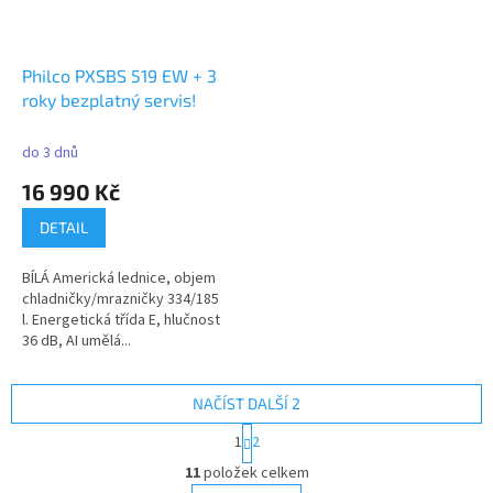
Philco PXSBS 519 EW + 3
roky bezplatný servis!
do 3 dnů
16 990 Kč
DETAIL
BÍLÁ Americká lednice, objem
chladničky/mrazničky 334/185
l. Energetická třída E, hlučnost
36 dB, AI umělá...
NAČÍST DALŠÍ 2
S
1
2
t
O
r
11
položek celkem
v
á