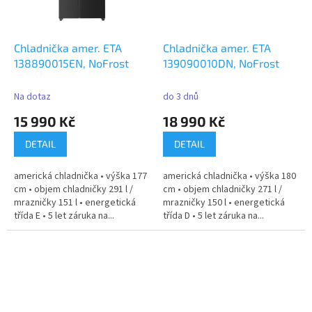
Chladnička amer. ETA
Chladnička amer. ETA
138890015EN, NoFrost
139090010DN, NoFrost
Na dotaz
do 3 dnů
15 990 Kč
18 990 Kč
DETAIL
DETAIL
americká chladnička • výška 177
americká chladnička • výška 180
cm • objem chladničky 291 l /
cm • objem chladničky 271 l /
mrazničky 151 l • energetická
mrazničky 150 l • energetická
třída E • 5 let záruka na...
třída D • 5 let záruka na...