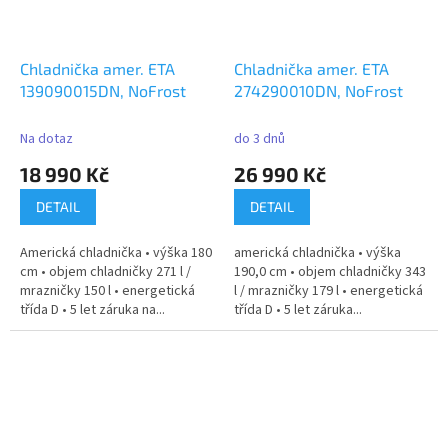
Chladnička amer. ETA
Chladnička amer. ETA
139090015DN, NoFrost
274290010DN, NoFrost
Na dotaz
do 3 dnů
18 990 Kč
26 990 Kč
DETAIL
DETAIL
Americká chladnička • výška 180
americká chladnička • výška
cm • objem chladničky 271 l /
190,0 cm • objem chladničky 343
mrazničky 150 l • energetická
l / mrazničky 179 l • energetická
třída D • 5 let záruka na...
třída D • 5 let záruka...