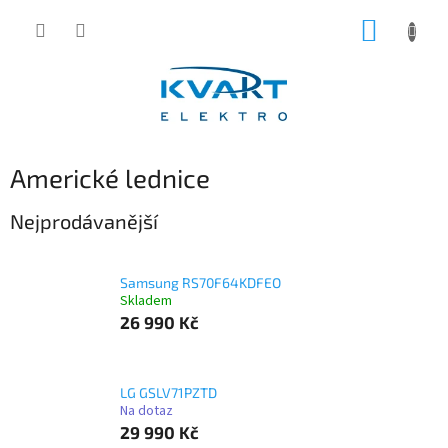
Přejít
NÁKUP
na
obsah
KOŠÍK
Americké lednice
Nejprodávanější
Samsung RS70F64KDFEO
Skladem
26 990 Kč
LG GSLV71PZTD
Na dotaz
29 990 Kč