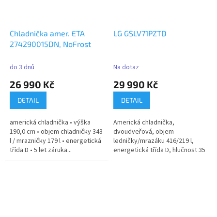
Chladnička amer. ETA
LG GSLV71PZTD
274290015DN, NoFrost
do 3 dnů
Na dotaz
26 990 Kč
29 990 Kč
DETAIL
DETAIL
americká chladnička • výška
Americká chladnička,
190,0 cm • objem chladničky 343
dvoudveřová, objem
l / mrazničky 179 l • energetická
ledničky/mrazáku 416/219 l,
třída D • 5 let záruka...
energetická třída D, hlučnost 35
dB, Total No...