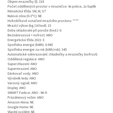
Objem mrazničky (l): 218
Počet oddělených prostor v mrazničce: 4x police, 2x šuplík
Klimatická třída: SN; N; ST
Nulová zóna (0-3°C): NE
Hvězdičkové označení mrazícího prostoru: ****
Mrazící výkon (kg/24 hod): 15
Doba skladování při poruše (hod.): 6
Beznámrazová = nofrost: ANO
Energetická třída 2021: E
Spotřeba energie (kWh): 0.945
Spotřeba energie za rok (kWh/rok): 345
Automatické odmrazování: chladničky a mrazničky (nofrost)
Oddělená regulace: ANO
Superchlazení: ANO
Supermrazení: ANO
Dávkovač vody: ANO
Výrobník ledu: ANO
Varovný signál: ANO
Displej: ANO
SMART Funkce: ANO - Wi-fi
Prázdninový režim: ANO
Amazon Alexa: NE
Google Home: NE
Vlastní systém: NE