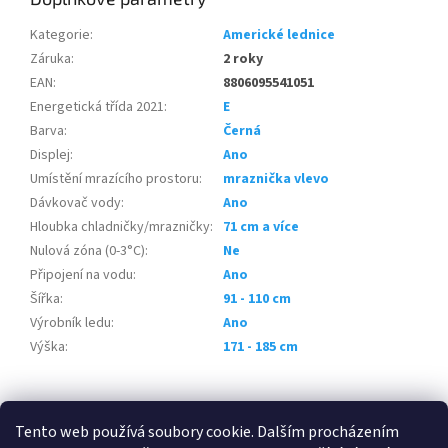
Kategorie
:
Americké lednice
Záruka
:
2 roky
EAN
:
8806095541051
Energetická třída 2021
:
E
Barva
:
Černá
Displej
:
Ano
Umístění mrazícího prostoru
:
mraznička vlevo
Dávkovač vody
:
Ano
Hloubka chladničky/mrazničky
:
71 cm a více
Nulová zóna (0-3°C)
:
Ne
Připojení na vodu
:
Ano
Šířka
:
91 - 110 cm
Výrobník ledu
:
Ano
Výška
:
171 - 185 cm
Z
á
Tento web používá soubory cookie. Dalším procházením
100 % zákazníků Heureka.cz nás doporučuje!
Zboží.cz
Firmy.cz