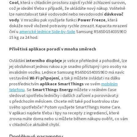
Cool
, která v chladicím prostoru zajistí rychlé zchlazení surovin,
což je ideální třeba v případě, že ukládáte nový nákup. Volitelně
lze nainstalovat také vodovodní nebo nevodovodní
dávkovač
vody
. V mrazáku pak využijete funkci
Power Freeze
, která
dokáže nově vložené potraviny rychle zmrazit. Kapacita mrazení
činí u
americké lednice Side-by-Side
Samsung RS65DG5403S9EO
15 kg za 24 hod.
Přívětivá aplikace poradí v mnoha směrech
Ovládání
interního displeje
je velice přehledné a pohodlné, lze
jej obsluhovat jednou rukou a je snadno přístupný i pro osoby na
invalidním vozíku. Lednice Samsung RS65DG5403S9EO má navíc
vestavěné
Wi-Fi
připojení
, a tak ji můžete ovládat i na dálku
prostřednictvím
aplikace SmartThings
ve svém
mobilním
telefonu
. Se
SmartThings Energy
můžete v reálném čase
sledovat spotřebu ledničky i dalších zařízení a porovnávat ji
s předchozím měsícem. Chcete mít také pod kontrolou stav
svého spotřebiče? Potom využijete SmartThings Home Care.
V aplikaci najdete třeba i tipy na recepty z ingrediencí, které
zrovna máte doma nebo si můžete během nákupu ověřit, co vám
v chladničce aktuálně chybí.
Doplňkové parametry