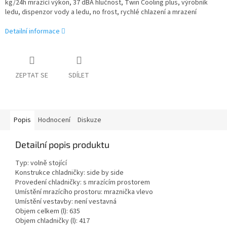
kg/24h mrazící výkon, 37 dBA hlučnost, Twin Cooling plus, výrobník
ledu, dispenzor vody a ledu, no frost, rychlé chlazení a mrazení
Detailní informace
ZEPTAT SE
SDÍLET
Popis
Hodnocení
Diskuze
Detailní popis produktu
Typ: volně stojící
Konstrukce chladničky: side by side
Provedení chladničky: s mrazícím prostorem
Umístění mrazícího prostoru: mraznička vlevo
Umístění vestavby: není vestavná
Objem celkem (l): 635
Objem chladničky (l): 417