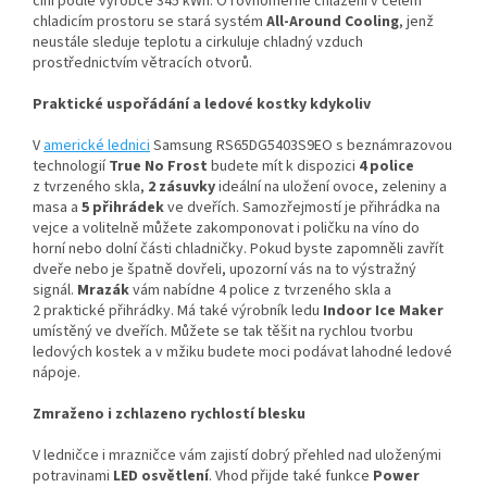
činí podle výrobce 345 kWh. O rovnoměrné chlazení v celém
chladicím prostoru se stará systém
All-Around Cooling
, jenž
neustále sleduje teplotu a cirkuluje chladný vzduch
prostřednictvím větracích otvorů.
Praktické uspořádání a ledové kostky kdykoliv
V
americké lednici
Samsung RS65DG5403S9EO s beznámrazovou
technologií
True No Frost
budete mít k dispozici
4 police
z tvrzeného skla,
2 zásuvky
ideální na uložení ovoce, zeleniny a
masa a
5 přihrádek
ve dveřích. Samozřejmostí je přihrádka na
vejce a volitelně můžete zakomponovat i poličku na víno do
horní nebo dolní části chladničky. Pokud byste zapomněli zavřít
dveře nebo je špatně dovřeli, upozorní vás na to výstražný
signál.
Mrazák
vám nabídne 4 police z tvrzeného skla a
2 praktické přihrádky. Má také výrobník ledu
Indoor Ice Maker
umístěný ve dveřích. Můžete se tak těšit na rychlou tvorbu
ledových kostek a v mžiku budete moci podávat lahodné ledové
nápoje.
Zmraženo i zchlazeno rychlostí blesku
V ledničce i mrazničce vám zajistí dobrý přehled nad uloženými
potravinami
LED osvětlení
. Vhod přijde také funkce
Power