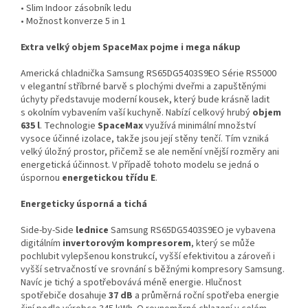
• Slim Indoor zásobník ledu
• Možnost konverze 5 in 1
Extra velký objem SpaceMax pojme i mega nákup
Americká chladnička Samsung RS65DG5403S9EO Série RS5000
v elegantní stříbrné barvě s plochými dveřmi a zapuštěnými
úchyty představuje moderní kousek, který bude krásně ladit
s okolním vybavením vaší kuchyně. Nabízí celkový hrubý
objem
635 l
. Technologie
SpaceMax
využívá minimální množství
vysoce účinné izolace, takže jsou její stěny tenčí. Tím vzniká
velký úložný prostor, přičemž se ale nemění vnější rozměry ani
energetická účinnost. V případě tohoto modelu se jedná o
úspornou
energetickou třídu E
.
Energeticky úsporná a tichá
Side-by-Side
lednice
Samsung RS65DG5403S9EO je vybavena
digitálním
invertorovým kompresorem
, který se může
pochlubit vylepšenou konstrukcí, vyšší efektivitou a zároveň i
vyšší setrvačností ve srovnání s běžnými kompresory Samsung.
Navíc je tichý a spotřebovává méně energie. Hlučnost
spotřebiče dosahuje
37 dB
a průměrná roční spotřeba energie