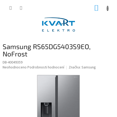
Přejít
NÁKUP
na
obsah
KOŠÍK
Samsung RS65DG5403S9EO,
NoFrost
DB-40049359
Průměrné
Neohodnoceno
Podrobnosti hodnocení
Značka:
Samsung
hodnocení
produktu
je
0,0
z
5
hvězdiček.