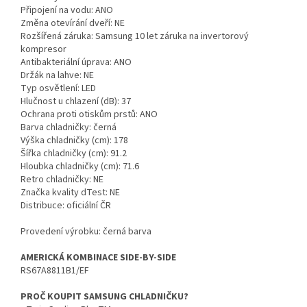
Připojení na vodu: ANO
Změna otevírání dveří: NE
Rozšířená záruka: Samsung 10 let záruka na invertorový
kompresor
Antibakteriální úprava: ANO
Držák na lahve: NE
Typ osvětlení: LED
Hlučnost u chlazení (dB): 37
Ochrana proti otiskům prstů: ANO
Barva chladničky: černá
Výška chladničky (cm): 178
Šířka chladničky (cm): 91.2
Hloubka chladničky (cm): 71.6
Retro chladničky: NE
Značka kvality dTest: NE
Distribuce: oficiální ČR
Provedení výrobku: černá barva
AMERICKÁ KOMBINACE SIDE-BY-SIDE
RS67A8811B1/EF
PROČ KOUPIT SAMSUNG CHLADNIČKU?