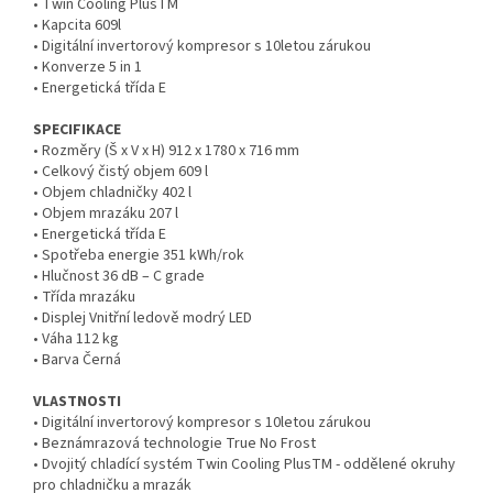
• Twin Cooling PlusTM
• Kapcita 609l
• Digitální invertorový kompresor s 10letou zárukou
• Konverze 5 in 1
• Energetická třída E
SPECIFIKACE
• Rozměry (Š x V x H) 912 x 1780 x 716 mm
• Celkový čistý objem 609 l
• Objem chladničky 402 l
• Objem mrazáku 207 l
• Energetická třída E
• Spotřeba energie 351 kWh/rok
• Hlučnost 36 dB – C grade
• Třída mrazáku
• Displej Vnitřní ledově modrý LED
• Váha 112 kg
• Barva Černá
VLASTNOSTI
• Digitální invertorový kompresor s 10letou zárukou
• Beznámrazová technologie True No Frost
• Dvojitý chladící systém Twin Cooling PlusTM - oddělené okruhy
pro chladničku a mrazák