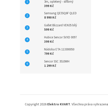
3m, opletený - stříbrný
399 Kč
Samsung QE55Q6F QLED
8 990 Kč
Gallet Blizzard VEN35 bílý
599 Kč
Hubice Sencor SVXD 0097
399 Kč
Nádoba ETA 113300050
799 Kč
Sencor SSC 3510WH
1 299 Kč
Z
á
p
a
t
í
Copyright 2026
Elektro KVART
. Všechna práva vyhrazena