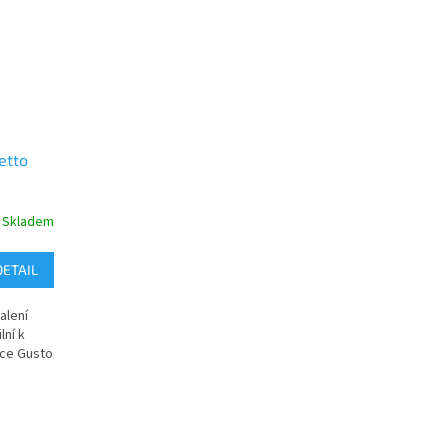
etto
Skladem
DETAIL
alení
lní k
ce Gusto