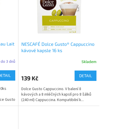
au Lait
NESCAFÉ Dolce Gusto® Cappuccino
kávové kapsle 16 ks
do 3 dnů
Skladem
DETAIL
DETAIL
139 Kč
30ks
Dolce Gusto Cappuccino. V balení 8
kávových a 8 mléčných kapslí pro 8 šálků
ce Gusto
(240 ml) Cappuccina. Kompatibilní k...