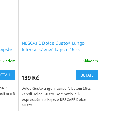
e
NESCAFÉ Dolce Gusto® Lungo
kapsle
Intenso kávové kapsle 16 ks
Skladem
Skladem
DETAIL
DETAIL
139 Kč
el. V
Dolce Gusto ungo Intenso. V balení 16ks
slí pro 8
kapslí Dolce Gusto. Kompatibilní k
espressům na kapsle NESCAFÉ Dolce
Gusto.