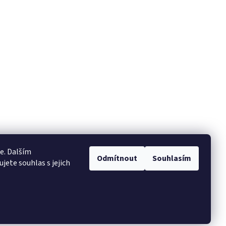
e. Dalším
Odmítnout
Souhlasím
ete souhlas s jejich
Vytvořil Shoptet