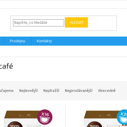
HLEDAT
Prodejny
Kontakty
café
učujeme
Nejlevnější
Nejdražší
Nejprodávanější
Abecedně