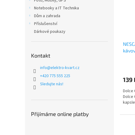
Foto, Mobily, GPS
Notebooky a IT Technika
Dům a zahrada
Příslušenství
Dárkové poukazy
NESC
kávov
Kontakt
info
@
elektro-kvart.cz
+420 775 555 225
139 
Sledujte nás!
Dolce 
Dolce 
kapsle
Přijímáme online platby