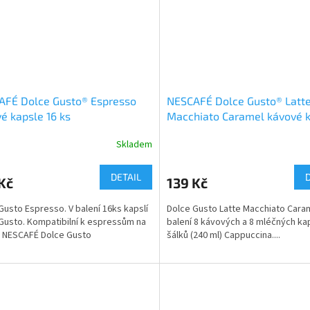
AFÉ Dolce Gusto® Espresso
NESCAFÉ Dolce Gusto® Latt
é kapsle 16 ks
Macchiato Caramel kávové 
16 ks
Skladem
DETAIL
Kč
139 Kč
Gusto Espresso. V balení 16ks kapslí
Dolce Gusto Latte Macchiato Caram
Gusto. Kompatibilní k espressům na
balení 8 kávových a 8 mléčných kap
 NESCAFÉ Dolce Gusto
šálků (240 ml) Cappuccina....