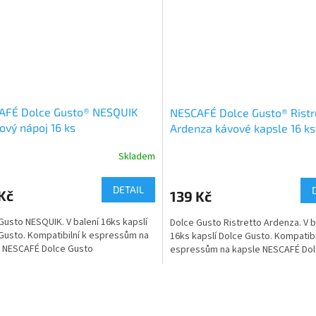
AFÉ Dolce Gusto® NESQUIK
NESCAFÉ Dolce Gusto® Ristr
ový nápoj 16 ks
Ardenza kávové kapsle 16 ks
Skladem
DETAIL
Kč
139 Kč
Gusto NESQUIK. V balení 16ks kapslí
Dolce Gusto Ristretto Ardenza. V b
Gusto. Kompatibilní k espressům na
16ks kapslí Dolce Gusto. Kompatibi
 NESCAFÉ Dolce Gusto
espressům na kapsle NESCAFÉ Dol
O
v
l