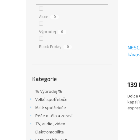
i
r
n
s
o
e
p
d
l
Akce
0
r
u
o
k
Výprodej
0
d
t
u
ů
Black Friday
0
NESCA
k
kávov
t
ů
Přeskočit
Kategorie
kategorie
139 
% Výprodej %
Dolce 
Velké spotřebiče
kapslí
Malé spotřebiče
espres
Péče o tělo a zdraví
TV, audio, video
Elektromobilita