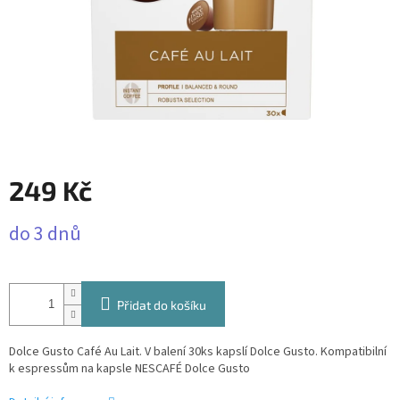
249 Kč
Měrná
do 3 dnů
cena:
Přidat do košíku
Dolce Gusto Café Au Lait. V balení 30ks kapslí Dolce Gusto. Kompatibilní
k espressům na kapsle NESCAFÉ Dolce Gusto