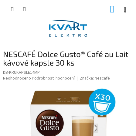
Přejít
NÁKUP
na
obsah
KOŠÍK
NESCAFÉ Dolce Gusto® Café au Lait
kávové kapsle 30 ks
DB-KRUKAPSLE14MP
Průměrné
Neohodnoceno
Podrobnosti hodnocení
Značka:
Nescafé
hodnocení
produktu
je
0,0
z
5
hvězdiček.