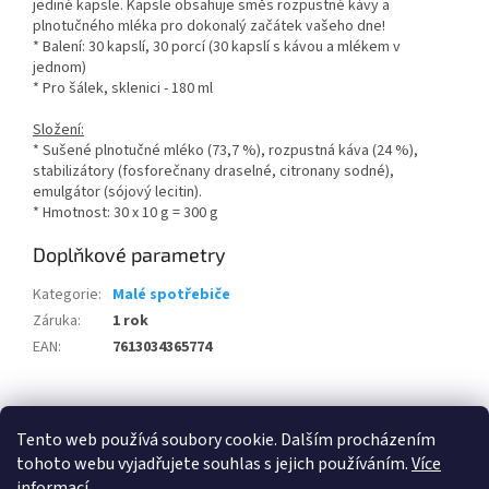
jediné kapsle. Kapsle obsahuje směs rozpustné kávy a
plnotučného mléka pro dokonalý začátek vašeho dne!
* Balení: 30 kapslí, 30 porcí (30 kapslí s kávou a mlékem v
jednom)
* Pro šálek, sklenici - 180 ml
Složení:
* Sušené plnotučné mléko (73,7 %), rozpustná káva (24 %),
stabilizátory (fosforečnany draselné, citronany sodné),
emulgátor (sójový lecitin).
* Hmotnost: 30 x 10 g = 300 g
Doplňkové parametry
Kategorie
:
Malé spotřebiče
Záruka
:
1 rok
EAN
:
7613034365774
Z
á
Tento web používá soubory cookie. Dalším procházením
100 % zákazníků Heureka.cz nás doporučuje!
Zboží.cz
Firmy.cz
p
tohoto webu vyjadřujete souhlas s jejich používáním.
Více
a
informací
.