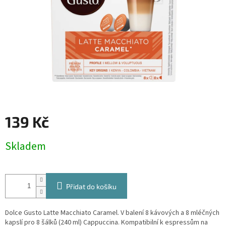
139 Kč
Měrná
Skladem
cena:
Přidat do košíku
Dolce Gusto Latte Macchiato Caramel. V balení 8 kávových a 8 mléčných
kapslí pro 8 šálků (240 ml) Cappuccina. Kompatibilní k espressům na