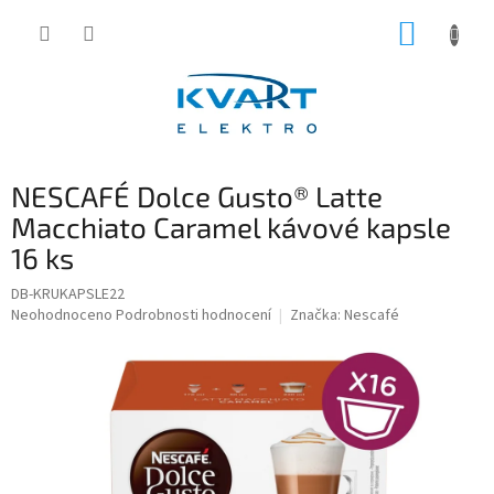
Přejít
NÁKUP
na
obsah
KOŠÍK
NESCAFÉ Dolce Gusto® Latte
Macchiato Caramel kávové kapsle
16 ks
DB-KRUKAPSLE22
Průměrné
Neohodnoceno
Podrobnosti hodnocení
Značka:
Nescafé
hodnocení
produktu
je
0,0
z
5
hvězdiček.