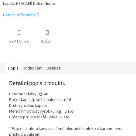
kapsle NESCAFÉ Dolce Gusto
Detailní informace
ZEPTAT SE
SDÍLET
Popis
Hodnocení
Diskuze
Detailní popis produktu
Hmotnost kávy (g): 48
Počet kapslí/podů v balení (ks): 16
Druh výrobku: kapsle
Měrná hmotnost výrobku (kg): 0.168
Určeno pro: Nescafé Dolce Gusto
* Pražená mletá káva a sušené plnotučné mléko s karamelovou
příchutí a cukrem