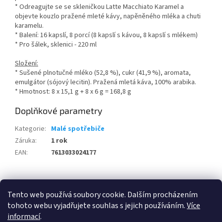
* Odreagujte se se skleničkou Latte Macchiato Karamel a
objevte kouzlo pražené mleté kávy, napěněného mléka a chuti
karamelu.
* Balení: 16 kapslí, 8 porcí (8 kapslí s kávou, 8 kapslí s mlékem)
* Pro šálek, sklenici - 220 ml
Složení:
* Sušené plnotučné mléko (52,8 %), cukr (41,9 %), aromata,
emulgátor (sójový lecitin). Pražená mletá káva, 100% arabika.
* Hmotnost: 8 x 15,1 g + 8 x 6 g = 168,8 g
Doplňkové parametry
Kategorie
:
Malé spotřebiče
Záruka
:
1 rok
EAN
:
7613033024177
Z
á
Tento web používá soubory cookie. Dalším procházením
100 % zákazníků Heureka.cz nás doporučuje!
Zboží.cz
Firmy.cz
p
tohoto webu vyjadřujete souhlas s jejich používáním.
Více
a
informací
.