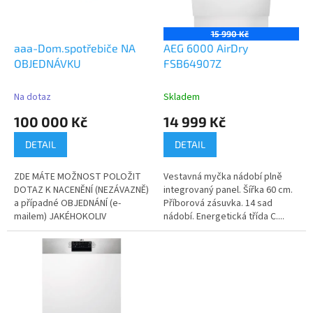
p
r
o
15 990 Kč
d
aaa-Dom.spotřebiče NA
AEG 6000 AirDry
u
OBJEDNÁVKU
FSB64907Z
k
t
Na dotaz
Skladem
ů
100 000 Kč
14 999 Kč
DETAIL
DETAIL
ZDE MÁTE MOŽNOST POLOŽIT
Vestavná myčka nádobí plně
DOTAZ K NACENĚNÍ (NEZÁVAZNĚ)
integrovaný panel. Šířka 60 cm.
a případné OBJEDNÁNÍ (e-
Příborová zásuvka. 14 sad
mailem) JAKÉHOKOLIV
nádobí. Energetická třída C....
DOM.SPOTŘEBIČE,(DLE...