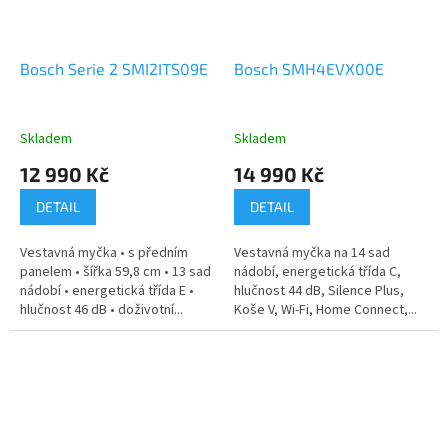
Bosch Serie 2 SMI2ITS09E
Bosch SMH4EVX00E
Skladem
Skladem
12 990 Kč
14 990 Kč
DETAIL
DETAIL
Vestavná myčka • s předním
Vestavná myčka na 14 sad
panelem • šířka 59,8 cm • 13 sad
nádobí, energetická třída C,
nádobí • energetická třída E •
hlučnost 44 dB, Silence Plus,
hlučnost 46 dB • doživotní...
Koše V, Wi-Fi, Home Connect,...