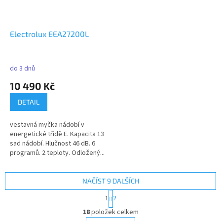
Electrolux EEA27200L
do 3 dnů
10 490 Kč
DETAIL
vestavná myčka nádobí v
energetické třídě E. Kapacita 13
sad nádobí. Hlučnost 46 dB. 6
programů. 2 teploty. Odložený...
NAČÍST 9 DALŠÍCH
S
1
2
t
O
r
18
položek celkem
v
á