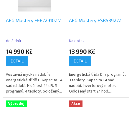
AEG Mastery FEE72910ZM
AEG Mastery FSB53927Z
do 3 dnů
Na dotaz
14 990 Kč
13 990 Kč
DETAIL
DETAIL
Vestavná myčka nádobí v
Energetická třída D. 7 programů,
energetické třídě E. Kapacita 14
3 teploty. Kapacita 14 sad
sad nádobí. Hlučnost 44 dB. 5
nádobí. Invertorový motor.
programů. 4 teploty. odložený...
Odložený start 24 hod....
Výprodej
Akce