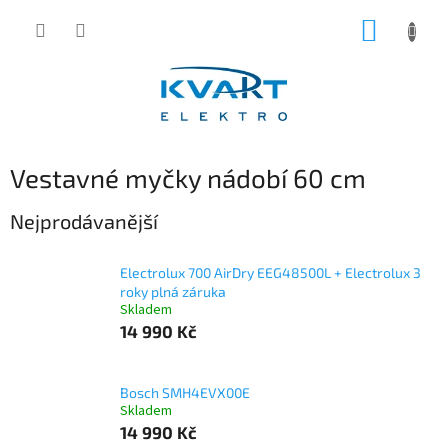
Přejít
NÁKUP
na
obsah
KOŠÍK
Vestavné myčky nádobí 60 cm
Nejprodávanější
Electrolux 700 AirDry EEG48500L + Electrolux 3
roky plná záruka
Skladem
14 990 Kč
Bosch SMH4EVX00E
Skladem
14 990 Kč