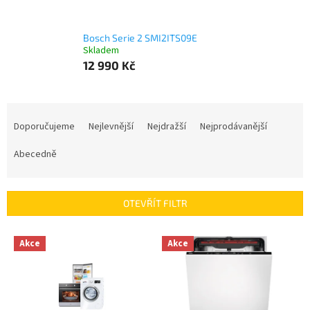
Bosch Serie 2 SMI2ITS09E
Skladem
12 990 Kč
Ř
a
Doporučujeme
Nejlevnější
Nejdražší
Nejprodávanější
z
e
Abecedně
n
í
p
OTEVŘÍT FILTR
r
o
V
Akce
Akce
d
ý
u
p
k
i
t
s
ů