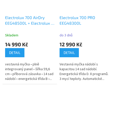
Electrolux 700 AirDry
Electrolux 700 PRO
EEG48500L + Electrolux 3
EEG48300L
roky plná záruka
Skladem
do 3 dnů
14 990 Kč
12 990 Kč
DETAIL
DETAIL
vestavná myčka • plně
Vestavná myčka nádobí s
integrovaný panel • šířka 59,6
kapacitou 14 sad nádobí.
cm • příborová zásuvka • 14 sad
Energetická třída D. 8 programů.
nádobí • energetická třída B •...
3 mycí teploty. Automatické...