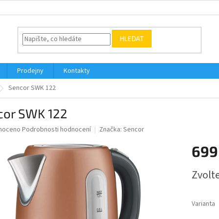
HLEDAT
Prodejny
Kontakty
Sencor SWK 122
cor SWK 122
né
noceno
Podrobnosti hodnocení
Značka:
Sencor
ní
699
u
Měrná
Zvolt
cena:
ek.
Varianta