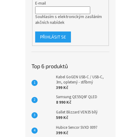
E-mail
Souhlasím s elektronickým zasíláním
akčních nabídek
PŘIHLÁSIT SE
Top 6 produktů
Kabel GoGEN USB-C / USB-C,
3m, opletený - stříbrný
399 Kč
Samsung QE55Q6F QLED
8 990 Kč
Gallet Blizzard VEN35 bílý
599 Kč
Hubice Sencor SVXD 0097
399 Kč