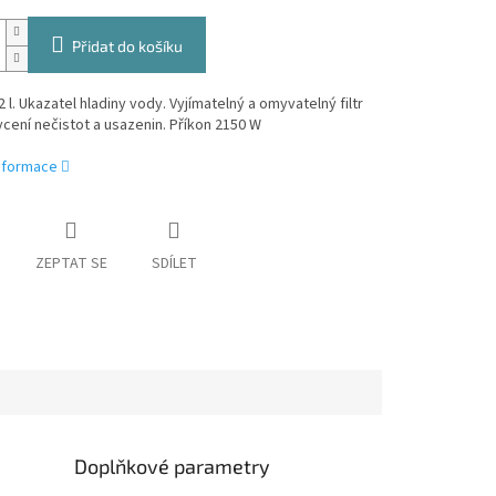
Přidat do košíku
 l. Ukazatel hladiny vody. Vyjímatelný a omyvatelný filtr
cení nečistot a usazenin. Příkon 2150 W
informace
ZEPTAT SE
SDÍLET
Doplňkové parametry