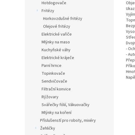
Obje
Hotdogovače
Ukaz
Fritézy
Vyjím
Horkovzdušné fritézy
Topn
Bezp
Olejové fritézy
Vyso
Elektrické vařiče
Stře
Mlýnky na maso
Dvoj
- Och
Kuchyňské váhy
- Au
Elektrické kráječe
Přep
Parní hrnce
Příko
Hmot
Topinkovače
Napě
Sendvičovače
Filtrační konvice
Rýžovary
Svářečky fólií, Vákuovačky
Mlýnky na koření
Příslušenstí pro roboty, mixéry
Žehličky