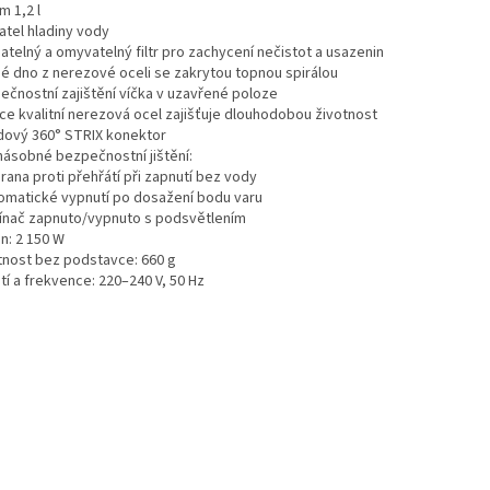
m 1,2 l
atel hladiny vody
atelný a omyvatelný filtr pro zachycení nečistot a usazenin
é dno z nerezové oceli se zakrytou topnou spirálou
ečnostní zajištění víčka v uzavřené poloze
ce kvalitní nerezová ocel zajišťuje dlouhodobou životnost
dový 360° STRIX konektor
násobné bezpečnostní jištění:
rana proti přehřátí při zapnutí bez vody
tomatické vypnutí po dosažení bodu varu
ínač zapnuto/vypnuto s podsvětlením
n: 2 150 W
nost bez podstavce: 660 g
tí a frekvence: 220–240 V, 50 Hz