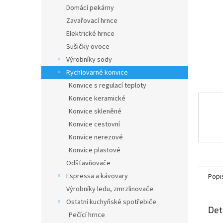
n
Domácí pekárny
e
Zavařovací hrnce
l
Elektrické hrnce
Sušičky ovoce
Výrobníky sody
Rychlovarné konvice
Konvice s regulací teploty
Konvice keramické
Konvice skleněné
Konvice cestovní
Konvice nerezové
Konvice plastové
Odšťavňovače
Espressa a kávovary
Popi
Výrobníky ledu, zmrzlinovače
Ostatní kuchyňské spotřebiče
Det
Pečící hrnce