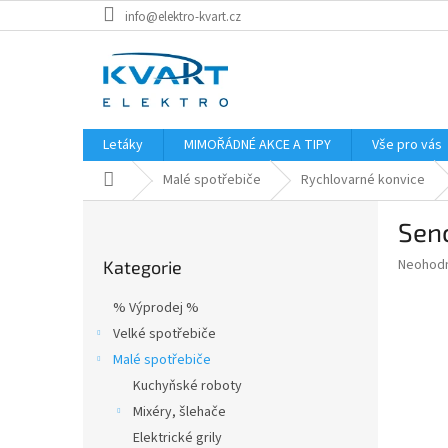
Přejít
info@elektro-kvart.cz
na
obsah
Letáky
MIMOŘÁDNÉ AKCE A TIPY
Vše pro vás
Domů
Malé spotřebiče
Rychlovarné konvice
P
Sen
o
Přeskočit
s
Průměr
Neohod
Kategorie
kategorie
t
hodnoce
r
produkt
% Výprodej %
a
je
Velké spotřebiče
0,0
n
z
Malé spotřebiče
n
5
í
Kuchyňské roboty
hvězdič
p
Mixéry, šlehače
a
Elektrické grily