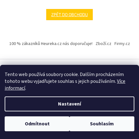
ZPĚT DO OBCHODU
Z
á
100 % zákazníků Heureka.cz nás doporučuje!
Zboží.cz
Firmy.cz
p
a
t
í
Tento web používá soubory cookie. Dalším procházením
Vytvořil Shoptet
tohoto webu vyjadřujete souhlas s jejich používáním.
Více
informací
.
Copyright 2026
Elektro KVART
. Všechna práva vyhrazena.
Nastavení
Odmítnout
Souhlasím