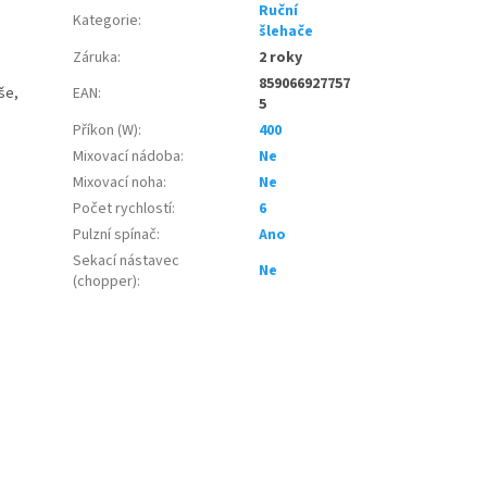
Ruční
Kategorie
:
šlehače
Záruka
:
2 roky
859066927757
še,
EAN
:
5
Příkon (W)
:
400
Mixovací nádoba
:
Ne
Mixovací noha
:
Ne
Počet rychlostí
:
6
Pulzní spínač
:
Ano
Sekací nástavec
Ne
(chopper)
: