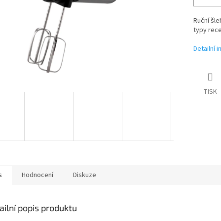
Ruční šle
typy rece
Detailní 
TISK
s
Hodnocení
Diskuze
ailní popis produktu