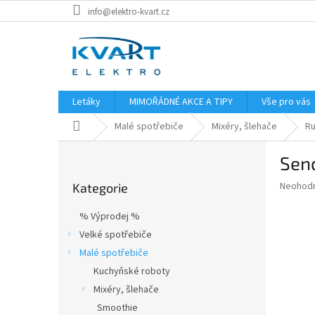
Přejít
info@elektro-kvart.cz
na
obsah
Letáky
MIMOŘÁDNÉ AKCE A TIPY
Vše pro vás
Domů
Malé spotřebiče
Mixéry, šlehače
Ru
P
Sen
o
Přeskočit
s
Průměr
Neohod
Kategorie
kategorie
t
hodnoce
r
produkt
% Výprodej %
a
je
Velké spotřebiče
0,0
n
z
Malé spotřebiče
n
5
í
Kuchyňské roboty
hvězdič
p
Mixéry, šlehače
a
Smoothie