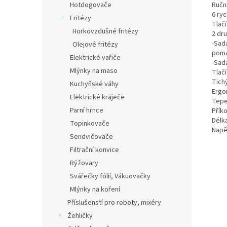
Ručn
Hotdogovače
6 ry
Fritézy
Tlačí
Horkovzdušné fritézy
2 dr
-Sad
Olejové fritézy
poma
Elektrické vařiče
-Sad
Mlýnky na maso
Tlač
Tich
Kuchyňské váhy
Ergo
Elektrické kráječe
Tepel
Parní hrnce
Přík
Délk
Topinkovače
Napět
Sendvičovače
Filtrační konvice
Rýžovary
Svářečky fólií, Vákuovačky
Mlýnky na koření
Příslušenstí pro roboty, mixéry
Žehličky