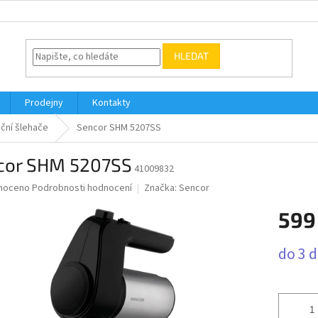
HLEDAT
Prodejny
Kontakty
ční šlehače
Sencor SHM 5207SS
cor SHM 5207SS
41009832
né
noceno
Podrobnosti hodnocení
Značka:
Sencor
ní
599
u
Měrná
do 3 
cena:
ek.