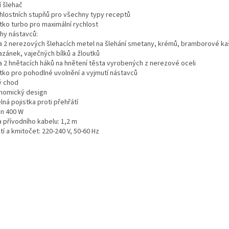
í šlehač
chlostních stupňů pro všechny typy receptů
tko turbo pro maximální rychlost
uhy nástavců:
a 2 nerezových šlehacích metel na šlehání smetany, krémů, bramborové ka
zánek, vaječných bílků a žloutků
a 2 hnětacích háků na hnětení těsta vyrobených z nerezové oceli
ítko pro pohodlné uvolnění a vyjmutí nástavců
ý chod
nomický design
ná pojistka proti přehřátí
on 400 W
a přívodního kabelu: 1,2 m
í a kmitočet: 220-240 V, 50-60 Hz