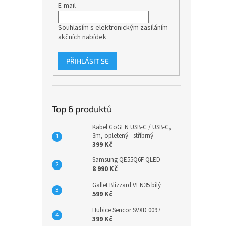
E-mail
Souhlasím s elektronickým zasíláním
akčních nabídek
PŘIHLÁSIT SE
Top 6 produktů
Kabel GoGEN USB-C / USB-C,
3m, opletený - stříbrný
399 Kč
Samsung QE55Q6F QLED
8 990 Kč
Gallet Blizzard VEN35 bílý
599 Kč
Hubice Sencor SVXD 0097
399 Kč