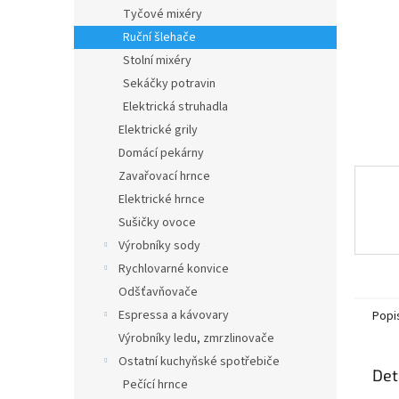
n
Tyčové mixéry
e
Ruční šlehače
l
Stolní mixéry
Sekáčky potravin
Elektrická struhadla
Elektrické grily
Domácí pekárny
Zavařovací hrnce
Elektrické hrnce
Sušičky ovoce
Výrobníky sody
Rychlovarné konvice
Odšťavňovače
Espressa a kávovary
Popi
Výrobníky ledu, zmrzlinovače
Ostatní kuchyňské spotřebiče
Det
Pečící hrnce