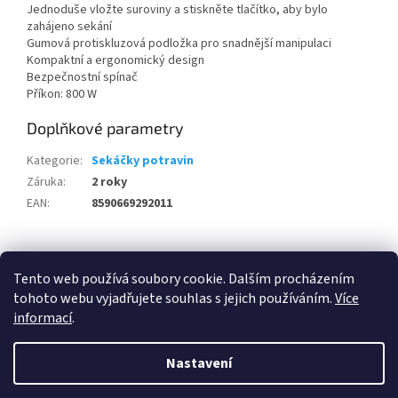
Jednoduše vložte suroviny a stiskněte tlačítko, aby bylo
zahájeno sekání
Gumová protiskluzová podložka pro snadnější manipulaci
Kompaktní a ergonomický design
Bezpečnostní spínač
Příkon: 800 W
Doplňkové parametry
Kategorie
:
Sekáčky potravin
Záruka
:
2 roky
EAN
:
8590669292011
Z
á
Tento web používá soubory cookie. Dalším procházením
100 % zákazníků Heureka.cz nás doporučuje!
Zboží.cz
Firmy.cz
p
tohoto webu vyjadřujete souhlas s jejich používáním.
Více
a
informací
.
t
í
Nastavení
Vytvořil Shoptet