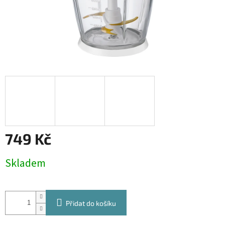
749 Kč
Měrná
Skladem
cena:
Přidat do košíku