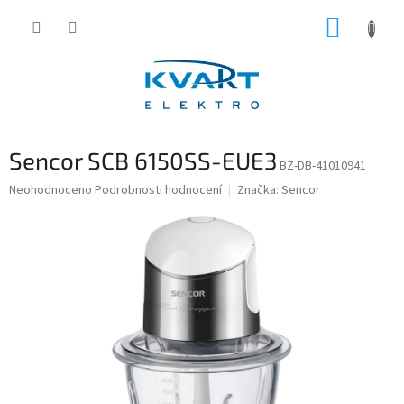
Přejít
NÁKUP
na
obsah
KOŠÍK
Sencor SCB 6150SS-EUE3
BZ-DB-41010941
Průměrné
Neohodnoceno
Podrobnosti hodnocení
Značka:
Sencor
hodnocení
produktu
je
0,0
z
5
hvězdiček.