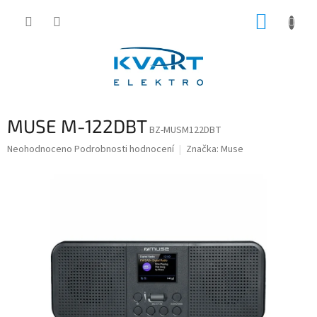
Přejít
NÁKUP
na
obsah
KOŠÍK
MUSE M-122DBT
BZ-MUSM122DBT
Průměrné
Neohodnoceno
Podrobnosti hodnocení
Značka:
Muse
hodnocení
produktu
je
0,0
z
5
hvězdiček.