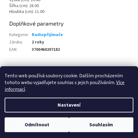
Výška (cm): 10.40
Šířka (cm): 28.00
Hloubka (cm): 11.00
Doplňkové parametry
Kategorie
:
Radiopřijímače
Záruka
:
2 roky
EAN
:
3700460207182
Z
á
Tento web používá soubory cookie. Dalším procházením
100 % zákazníků Heureka.cz nás doporučuje!
Zboží.cz
Firmy.cz
p
tohoto webu vyjadřujete souhlas s jejich používáním.
Více
a
informací
.
t
í
Nastavení
Vytvořil Shoptet
Odmítnout
Souhlasím
Copyright 2026
Elektro KVART
. Všechna práva vyhrazena.