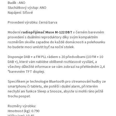
Budík : ANO
Sluchátkový výstup: ANO
Napájení: Síťové
Provedení výrobku: černá barva
Moderní
radiopřijímač Muse M-122 DBT
v černém barevném
provedení s duálními reproduktory díky svým kompaktním
rozměrům skvěle zapadne do každé domácnosti a polehounku
ho budete moci umístit byť na noční stolek.
Disponuje DAB + a FM PLL rádiem s 20 předvolbami (10 FM + 10
DAB +), které vám nabídne oblíbené rozhlasové vysílání, a
všechny důležité informace se vám zobrazí na přehledném 2,4
"barevném TFT displeji.
Specifikem je technologie Bluetooth pro streamování hudby ze
smartphonu či tabletu, ale potěší i duální alarm, při kterém
nechybí ani funkce Sleep a Snooze, abyste si mohli ráno ještě
trochu pospat.
Rozměry výrobku:
Hmotnost (kg): 0.790