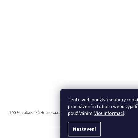
Tento web používá soubory cooki
procházením tohoto webu vyjadřuj
100 % zákazníků Heureka.cz nás doporučuje!
Zboží.cz
Firmy.cz
používáním.
Více informací
.
Nastavení