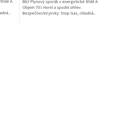
třídě A.
BÍLÝ Plynový sporák v energetické třídě A.
Objem 70 l. Horní a spodní ohřev.
dná...
Bezpečnostní prvky: Stop Gas, chladná...