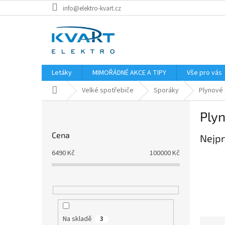
Přejít
info@elektro-kvart.cz
na
obsah
Letáky
MIMOŘÁDNÉ AKCE A TIPY
Vše pro vás
Domů
Velké spotřebiče
Sporáky
Plynové
P
Ply
o
s
Cena
Nejpr
t
r
6490
Kč
100000
Kč
a
n
n
í
p
a
Na skladě
3
Ř