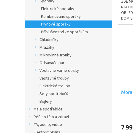
Sporáky
ZDE M
NACENĚ
Elektrické sporáky
OBJED
Kombinované sporáky
DOM.SP
Plynové sporáky
Příslušenství ke sporákům
Chladničky
Mrazáky
Mikrovlnné trouby
Odsavače par
Vestavné varné desky
Vestavné trouby
Elektrické trouby
Mora
Sety spotřebičů
Bojlery
Malé spotřebiče
Péče o tělo a zdraví
TV, audio, video
7 99
Elektromobilita