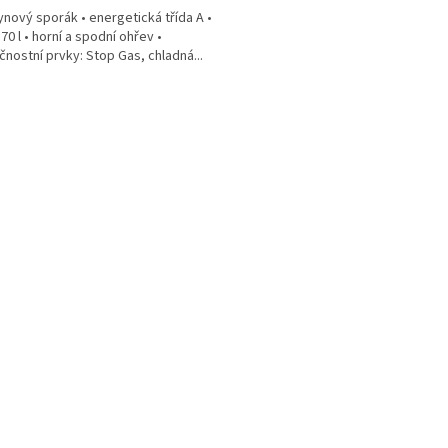
lynový sporák • energetická třída A •
70 l • horní a spodní ohřev •
nostní prvky: Stop Gas, chladná...
O
v
l
á
d
a
c
í
p
r
v
k
y
v
ý
p
i
s
u