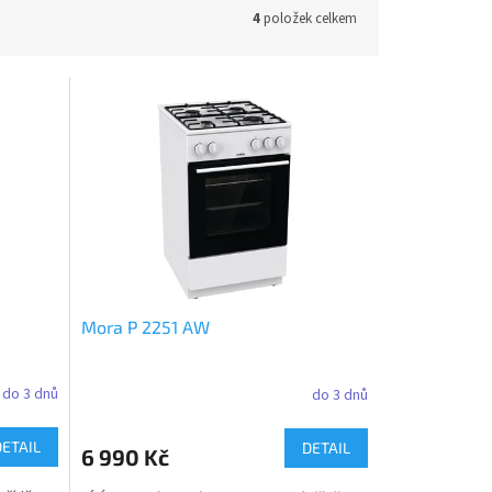
4
položek celkem
Mora P 2251 AW
do 3 dnů
do 3 dnů
DETAIL
DETAIL
6 990 Kč