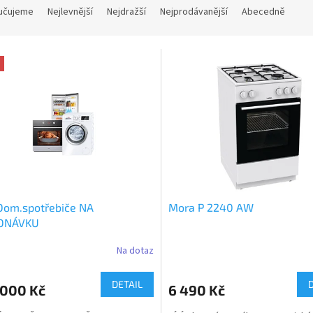
učujeme
Nejlevnější
Nejdražší
Nejprodávanější
Abecedně
Dom.spotřebiče NA
Mora P 2240 AW
DNÁVKU
Na dotaz
DETAIL
 000 Kč
6 490 Kč