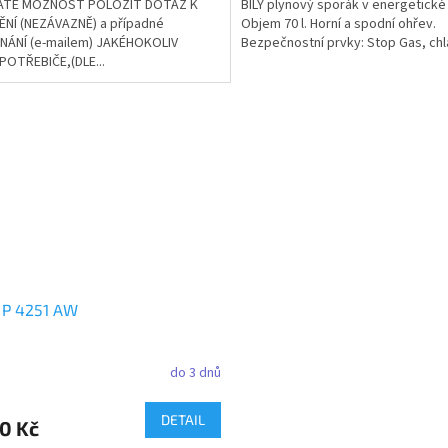
ÁTE MOŽNOST POLOŽIT DOTAZ K
BÍLÝ plynový sporák v energetické 
NÍ (NEZÁVAZNĚ) a případné
Objem 70 l. Horní a spodní ohřev.
NÁNÍ (e-mailem) JAKÉHOKOLIV
Bezpečnostní prvky: Stop Gas, chla
OTŘEBIČE,(DLE...
 P 4251 AW
do 3 dnů
DETAIL
0 Kč