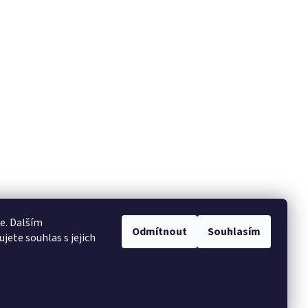
e. Dalším
Odmítnout
Souhlasím
ete souhlas s jejich