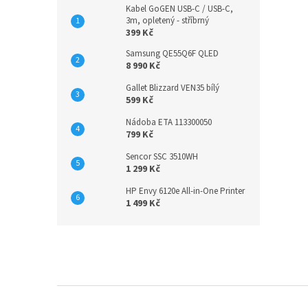
Kabel GoGEN USB-C / USB-C,
3m, opletený - stříbrný
399 Kč
Samsung QE55Q6F QLED
8 990 Kč
Gallet Blizzard VEN35 bílý
599 Kč
Nádoba ETA 113300050
799 Kč
Sencor SSC 3510WH
1 299 Kč
HP Envy 6120e All-in-One Printer
1 499 Kč
Z
á
p
a
t
í