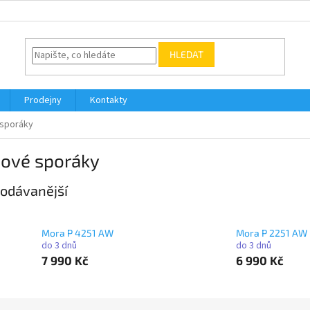
HLEDAT
Prodejny
Kontakty
 sporáky
nové sporáky
odávanější
Mora P 4251 AW
Mora P 2251 AW
do 3 dnů
do 3 dnů
7 990 Kč
6 990 Kč