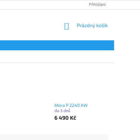
Přihlášení
NÁKUPNÍ
Prázdný košík
KOŠÍK
Mora P 2240 AW
do 3 dnů
6 490 Kč