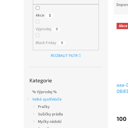
n
a
Dopor
e
z
l
Akce
1
e
V
n
Akce
ý
í
Výprodej
0
p
p
i
r
Black Friday
0
s
o
p
d
ROZBALIT FILTR
r
u
o
k
d
t
Přeskočit
u
ů
Kategorie
kategorie
aaa-
k
OBJE
t
% Výprodej %
ů
Velké spotřebiče
Pračky
Sušičky prádla
100
Myčky nádobí