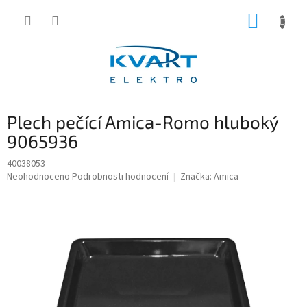
Přejít
NÁKUP
na
obsah
KOŠÍK
Plech pečící Amica-Romo hluboký
9065936
40038053
Průměrné
Neohodnoceno
Podrobnosti hodnocení
Značka:
Amica
hodnocení
produktu
je
0,0
z
5
hvězdiček.