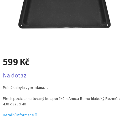
599 Kč
Měrná
Na dotaz
cena:
Položka byla vyprodána…
Plech pečící smaltovaný ke sporákům Amica-Romo hluboký.Rozměr:
430 x 375 x 40
Detailní informace