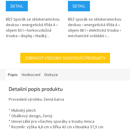
DETAIL
DETAIL
BÍLÝ Sporák se sklokeramickou
BÍLÝ sporák se sklokeramickou
deskou • energetická třída A •
deskou • energetická třída A •
objem 63 l • horkovzdušná
objem 68 l • elektrická trouba •
trouba • displej • hladký...
mechanické ovládání •...
ZOBRAZIT VŠECHNY SOUVISEJÍCÍ PRODUKTY
Popis
Hodnocení
Diskuze
Detailní popis produktu
Provedení výrobku: černá barva
* Hluboký plech
* Obálkový design, černý
* Univerzální pro všechny sporáky a trouby Amica
* Rozměr: výška 4,6 cm x šířka 43 cm x hloubka 37,5 cm