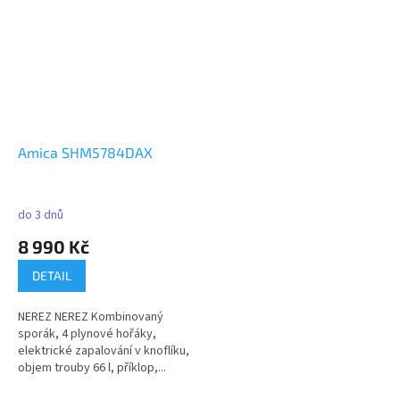
Amica SHM5784DAX
do 3 dnů
8 990 Kč
DETAIL
NEREZ NEREZ Kombinovaný
sporák, 4 plynové hořáky,
elektrické zapalování v knoflíku,
objem trouby 66 l, příklop,...