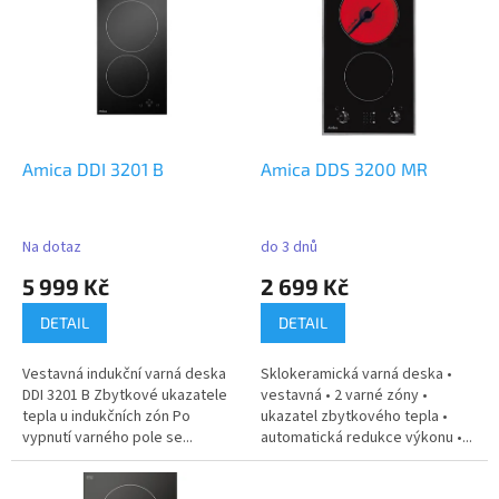
r
p
o
i
d
s
u
p
k
r
t
o
ů
d
Amica DDI 3201 B
Amica DDS 3200 MR
u
k
t
Na dotaz
do 3 dnů
ů
5 999 Kč
2 699 Kč
DETAIL
DETAIL
Vestavná indukční varná deska
Sklokeramická varná deska •
DDI 3201 B Zbytkové ukazatele
vestavná • 2 varné zóny •
tepla u indukčních zón Po
ukazatel zbytkového tepla •
vypnutí varného pole se...
automatická redukce výkonu •...