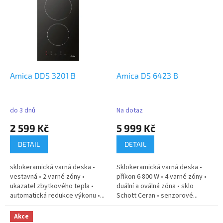
Amica DDS 3201 B
Amica DS 6423 B
do 3 dnů
Na dotaz
2 599 Kč
5 999 Kč
DETAIL
DETAIL
sklokeramická varná deska •
Sklokeramická varná deska •
vestavná • 2 varné zóny •
příkon 6 800 W • 4 varné zóny •
ukazatel zbytkového tepla •
duální a oválná zóna • sklo
automatická redukce výkonu •...
Schott Ceran • senzorové...
Akce