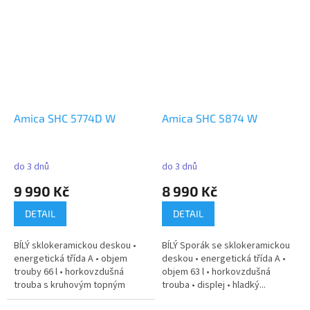
Amica SHC 5774D W
Amica SHC 5874 W
do 3 dnů
do 3 dnů
9 990 Kč
8 990 Kč
DETAIL
DETAIL
BÍLÝ sklokeramickou deskou •
BÍLÝ Sporák se sklokeramickou
energetická třída A • objem
deskou • energetická třída A •
trouby 66 l • horkovzdušná
objem 63 l • horkovzdušná
trouba s kruhovým topným
trouba • displej • hladký...
tělesem...