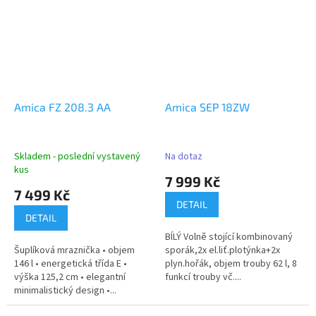
Amica FZ 208.3 AA
Amica SEP 18ZW
Skladem - poslední vystavený
Na dotaz
kus
7 999 Kč
7 499 Kč
DETAIL
DETAIL
BÍLÝ Volně stojící kombinovaný
Šuplíková mraznička • objem
sporák,2x el.liť.plotýnka+2x
146 l • energetická třída E •
plyn.hořák, objem trouby 62 l, 8
výška 125,2 cm • elegantní
funkcí trouby vč....
minimalistický design •...