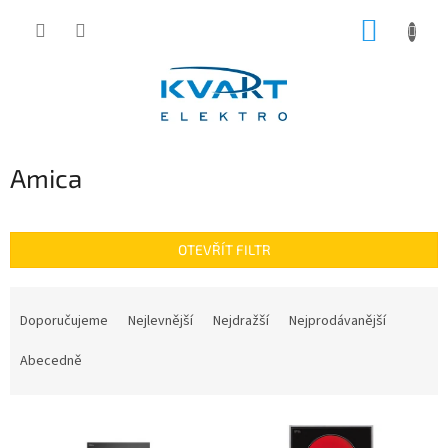
Přejít
NÁKUP
na
obsah
KOŠÍK
Amica
OTEVŘÍT FILTR
Ř
a
Doporučujeme
Nejlevnější
Nejdražší
Nejprodávanější
z
e
Abecedně
n
í
V
p
ý