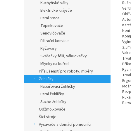
Ručn
Kuchyňské váhy
Verti
Elektrické kráječe
Ohří
Parní hrnce
Auto
Kartá
Topinkovače
Není 
Sendvičovače
Komp
Filtrační konvice
Vyjí
2,5m
Rýžovary
Vak 
Svářečky fólií, Vákuovačky
Trval
Mlýnky na koření
Přík
Rychl
Příslušenstí pro roboty, mixéry
Trva
Žehličky
Ergo
Možn
Napařovací žehličky
Bezp
Parní žehličky
Rukav
Suché žehličky
Barv
Odžmolkovače
Šicí stroje
Vysavače a domácí pomocníci