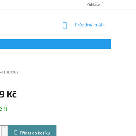
Přihlášení
NÁKUPNÍ
Prázdný košík
KOŠÍK
-41010963
9 Kč
dem
Přidat do košíku