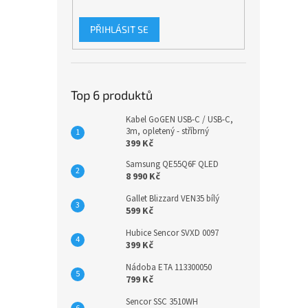
PŘIHLÁSIT SE
Top 6 produktů
Kabel GoGEN USB-C / USB-C,
3m, opletený - stříbrný
399 Kč
Samsung QE55Q6F QLED
8 990 Kč
Gallet Blizzard VEN35 bílý
599 Kč
Hubice Sencor SVXD 0097
399 Kč
Nádoba ETA 113300050
799 Kč
Sencor SSC 3510WH