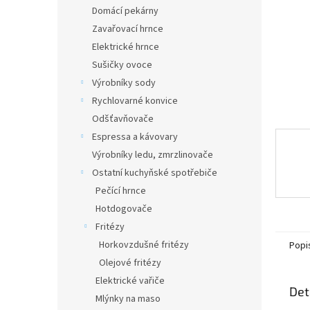
n
Domácí pekárny
e
Zavařovací hrnce
l
Elektrické hrnce
Sušičky ovoce
Výrobníky sody
Rychlovarné konvice
Odšťavňovače
Espressa a kávovary
Výrobníky ledu, zmrzlinovače
Ostatní kuchyňské spotřebiče
Pečící hrnce
Hotdogovače
Fritézy
Horkovzdušné fritézy
Popi
Olejové fritézy
Elektrické vařiče
Det
Mlýnky na maso