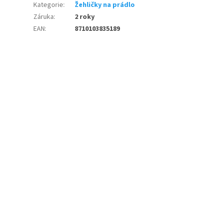
Kategorie
:
Žehličky na prádlo
Záruka
:
2 roky
EAN
:
8710103835189