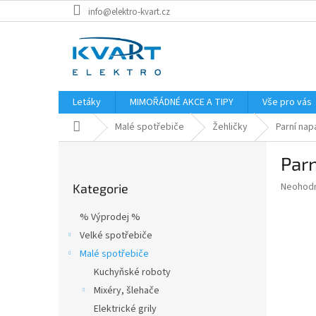
Přejít
info@elektro-kvart.cz
na
obsah
Letáky
MIMOŘÁDNÉ AKCE A TIPY
Vše pro vás
Domů
Malé spotřebiče
Žehličky
Parní nap
P
Par
o
Přeskočit
s
Průměr
Neohod
Kategorie
kategorie
t
hodnoce
r
produkt
% Výprodej %
a
je
Velké spotřebiče
0,0
n
z
Malé spotřebiče
n
5
í
Kuchyňské roboty
hvězdič
p
Mixéry, šlehače
a
Elektrické grily