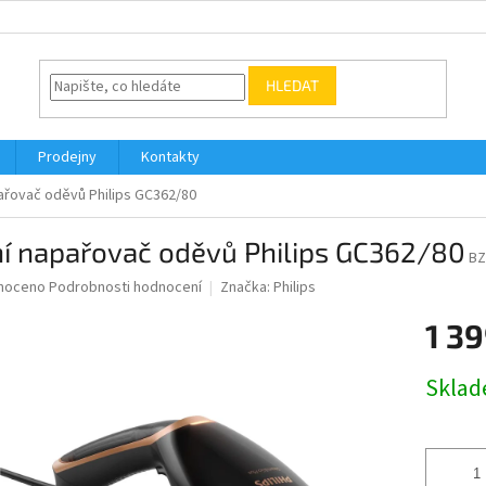
HLEDAT
Prodejny
Kontakty
ařovač oděvů Philips GC362/80
ní napařovač oděvů Philips GC362/80
BZ
né
noceno
Podrobnosti hodnocení
Značka:
Philips
ní
1 39
u
Měrná
Skla
cena:
ek.