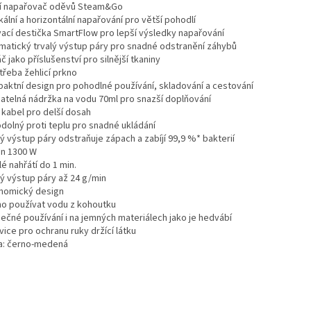
í napařovač oděvů Steam&Go
kální a horizontální napařování pro větší pohodlí
vací destička SmartFlow pro lepší výsledky napařování
matický trvalý výstup páry pro snadné odstranění záhybů
č jako příslušenství pro silnější tkaniny
třeba žehlicí prkno
aktní design pro pohodlné používání, skladování a cestování
matelná nádržka na vodu 70ml pro snazší doplňování
 kabel pro delší dosah
odolný proti teplu pro snadné ukládání
ý výstup páry odstraňuje zápach a zabíjí 99,9 %* bakterií
on 1300 W
é nahřátí do 1 min.
lý výstup páry až 24 g/min
nomický design
o používat vodu z kohoutku
ečné používání i na jemných materiálech jako je hedvábí
ice pro ochranu ruky držící látku
a: černo-medená